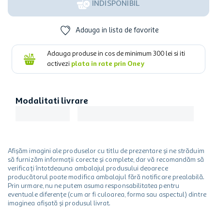
INDISPONIBIL
Adauga in lista de favorite
Adauga produse in cos de minimum
300
lei si iti
activezi
plata in rate prin Oney
Modalitati livrare
Afișăm imagini ale produselor cu titlu de prezentare și ne străduim
să furnizăm informații corecte și complete, dar vă recomandăm să
verificați întotdeauna ambalajul produsului deoarece
producătorul poate modifica ambalajul fără notificare prealabilă.
Prin urmare, nu ne putem asuma responsabilitatea pentru
eventuale diferențe (cum ar fi culoarea, forma sau aspectul) dintre
imaginea afișată și produsul livrat.