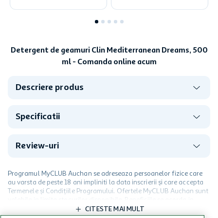
Detergent de geamuri Clin Mediterranean Dreams, 500
ml - Comanda online acum
Descriere produs
Specificatii
Review-uri
Programul MyCLUB Auchan se adreseaza persoanelor fizice care
au varsta de peste 18 ani impliniti la data inscrierii și care accepta
Termenele și Condițiile Programului. Ofertele MyCLUB Auchan sunt
valabile in limita stocurilor disponibile. Beneficiile se acorda in
limita a 12 unitati / card client o singura data in perioada promotiei.
CITESTE MAI MULT
Cardul poate fi utilizat doar in legatura cu magazinele Auchan