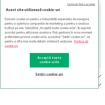
participante și pentru acțiuni promotionale indicate de Auchan si
Continuă fără a accepta
nu poate fi utilizat in legatura cu alti comercianți sau pentru alte
Acest site utilizează cookie-uri
activitati in afara celor mentionate in Termene si Conditii. Auchan
nu raspunde pentru imposibilitatea utilizarii Cardului in perioada in
Folosim cookie-uri pentru a îmbunătăți experiența de navigare,
care aceste este suspendat sau in perioada in care sunt efectuate
pentru a optimiza campaniile de marketing și pentru a analiza
intretineri sau reparatii tehnice la sistemul de utilizarea al Cardului.
traficul pe site. Selectând „Acceptă toate cookie-urile”, îți exprimi
acordul pentru utilizarea acestora. Poți gestiona în orice moment
Contacteaza-ne!
preferințele privind cookie-urile, accesând "Setări cookie-uri", iar
Iti stam mereu la dispozitie.
pentru a afla mai multe detalii, vizitează secțiunea
Politica de
cookie-uri
021-9141
contact@auchan.ro
Acceptă toate
Contact
cookie-urile
Setări cookie-uri
Pentru tine
Cine suntem
De ajutor
Tinem aproape