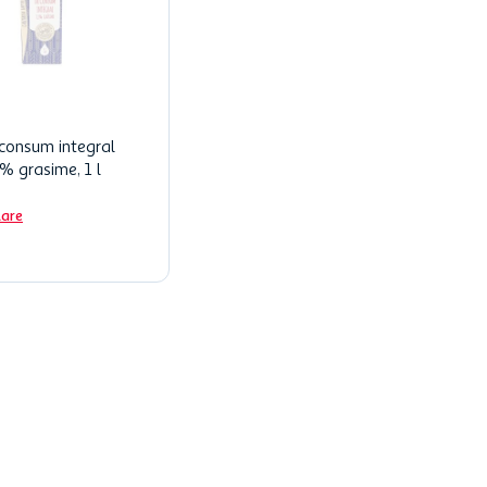
consum integral
% grasime, 1 l
lare