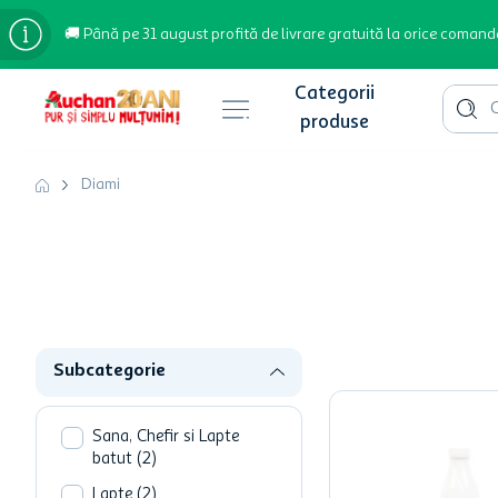
🚚 Până pe 31 august profită de livrare gratuită la orice comand
Cauta 
Căutări populare
Diami
bere
cafea
inghetata
apa plata
Subcategorie
cafea boabe
troler
Sana, Chefir si Lapte
batut
(
2
)
garden star
Lapte
(
2
)