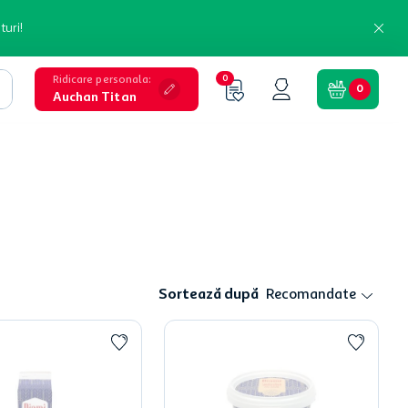
turi!
Ridicare personala
:
0
0
Auchan Titan
Sortează după
Recomandate