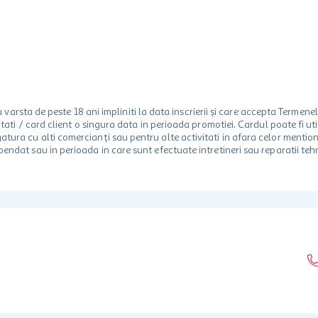
rsta de peste 18 ani impliniti la data inscrierii și care accepta Termene
 unitati / card client o singura data in perioada promotiei. Cardul poate fi
egatura cu alti comercianți sau pentru alte activitati in afara celor ment
spendat sau in perioada in care sunt efectuate intretineri sau reparatii tehn