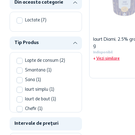
Din aceasta categorie
Lactate
(
7
)
Iaurt Diami, 2.5% g
Tip Produs
g
Indisponibil
Vezi similare
Lapte de consum
(
2
)
Smantana
(
1
)
Sana
(
1
)
Iaurt simplu
(
1
)
Iaurt de baut
(
1
)
Chefir
(
1
)
Intervale de prețuri