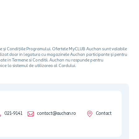
le și Condițiile Programului. Ofertele MyCLUB Auchan sunt valabile
 utilizat doar in legatura cu magazinele Auchan participante și pentru
ionate in Termene si Conditii. Auchan nu raspunde pentru
ice la sistemul de utilizarea al Cardului.
021-9141
contact@auchan.ro
Contact