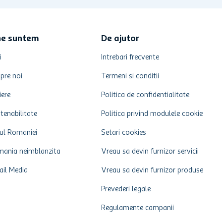
ne suntem
De ajutor
i
Intrebari frecvente
pre noi
Termeni si conditii
iere
Politica de confidentialitate
tenabilitate
Politica privind modulele cookie
ul Romaniei
Setari cookies
ania neimblanzita
Vreau sa devin furnizor servicii
ail Media
Vreau sa devin furnizor produse
Prevederi legale
Regulamente campanii