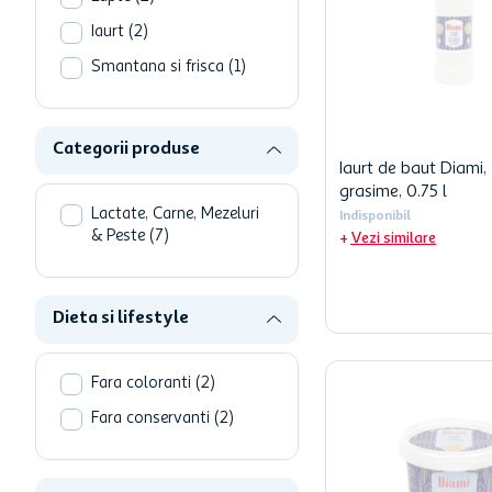
hartie igienica
Iaurt
(
2
)
ciocolata
Smantana si frisca
(
1
)
lapte
Categorii produse
Iaurt de baut Diami
grasime, 0.75 l
Lactate, Carne, Mezeluri
Indisponibil
& Peste
(
7
)
Vezi similare
Dieta si lifestyle
Fara coloranti
(
2
)
Fara conservanti
(
2
)