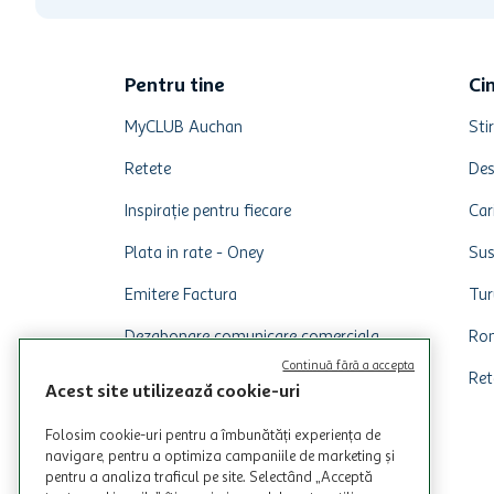
Pentru tine
Ci
MyCLUB Auchan
Stir
Retete
Des
Inspirație pentru fiecare
Car
Plata in rate - Oney
Sus
Emitere Factura
Tur
Dezabonare comunicare comerciala
Rom
Continuă fără a accepta
Ret
Acest site utilizează cookie-uri
Folosim cookie-uri pentru a îmbunătăți experiența de
navigare, pentru a optimiza campaniile de marketing și
pentru a analiza traficul pe site. Selectând „Acceptă