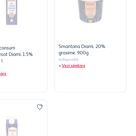
Smantana Diami, 20%
 consum
grasime, 900g
sat Diami, 1.5%
Indisponibil
 l
Vezi similare
lare