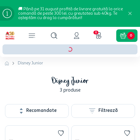
🚚 Până pe 31 august profită de livrare gratuită la orice
comandă de peste 300 lei, cu greutatea sub 40kg. Te
așteptăm cu drag la cumpărături!
0
0
Disney Junior
Disney Junior
3
produse
Recomandate
Filtrează