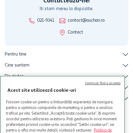
Contacteaza-ne!
Iti stam mereu la dispozitie.
021-9141
contact@auchan.ro
Contact
Pentru tine
Cine suntem
De ajutor
Continuă fără a accepta
Tinem aproape
Acest site utilizează cookie-uri
Categorii principale
Folosim cookie-uri pentru a îmbunătăți experiența de navigare,
pentru a optimiza campaniile de marketing și pentru a analiza
Intra acum in aplicatia Auchan
traficul pe site. Selectând „Acceptă toate cookie-urile”, îți exprimi
acordul pentru utilizarea acestora. Poți gestiona în orice moment
preferințele privind cookie-urile, accesând "Setări cookie-uri", iar
pentru a afla mai multe detalii, vizitează secțiunea
Politica de