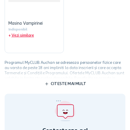
Masina Vampirinei
Indisponibil
Vezi similare
Programul MyCLUB Auchan se adreseaza persoanelor fizice care
au varsta de peste 18 ani impliniti la data inscrierii și care accepta
Termenele și Condițiile Programului. Ofertele MyCLUB Auchan sunt
valabile in limita stocurilor disponibile. Beneficiile se acorda in
limita a 12 unitati / card client o singura data in perioada promotiei.
CITESTE MAI MULT
Cardul poate fi utilizat doar in legatura cu magazinele Auchan
participante și pentru acțiuni promotionale indicate de Auchan si
nu poate fi utilizat in legatura cu alti comercianți sau pentru alte
activitati in afara celor mentionate in Termene si Conditii. Auchan
nu raspunde pentru imposibilitatea utilizarii Cardului in perioada in
care aceste este suspendat sau in perioada in care sunt efectuate
intretineri sau reparatii tehnice la sistemul de utilizarea al Cardului.