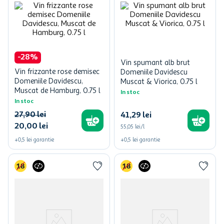
-
28
%
Vin spumant alb brut
Vin frizzante rose demisec
Domeniile Davidescu
Domeniile Davidescu,
Muscat & Viorica, 0.75 l
Muscat de Hamburg, 0.75 l
In stoc
In stoc
27
,
90
lei
41
,
29
lei
20
,
00
lei
55,05 lei/l
+
0,5
lei
garantie
+
0,5
lei
garantie