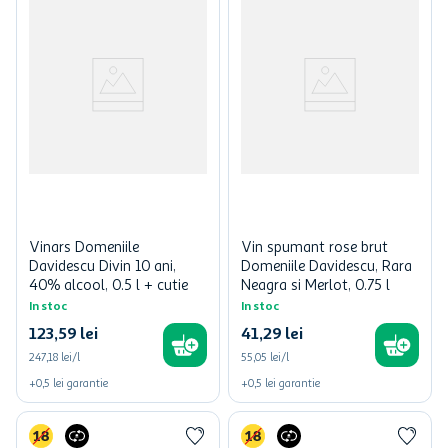
Vinars Domeniile
Vin spumant rose brut
Davidescu Divin 10 ani,
Domeniile Davidescu, Rara
40% alcool, 0.5 l + cutie
Neagra si Merlot, 0.75 l
In stoc
In stoc
123
,
59
lei
41
,
29
lei
247,18 lei/l
55,05 lei/l
+
0,5
lei
garantie
+
0,5
lei
garantie