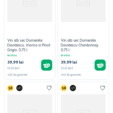
Vin alb sec Domeniile
Vin alb sec Domeniile
Davidescu, Viorica si Pinot
Davidescu Chardonnay,
Grigio, 0.75 l
0.75 l
In stoc
In stoc
39
,
99
lei
39
,
99
lei
53,32 lei/l
53,32 lei/l
+
0,5
lei
garantie
+
0,5
lei
garantie