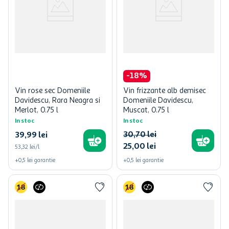
-
18
%
Vin rose sec Domeniile
Vin frizzante alb demisec
Davidescu, Rara Neagra si
Domeniile Davidescu,
Merlot, 0.75 l
Muscat, 0.75 l
In stoc
In stoc
30
,
70
lei
39
,
99
lei
25
,
00
lei
53,32 lei/l
+
0,5
lei
garantie
+
0,5
lei
garantie