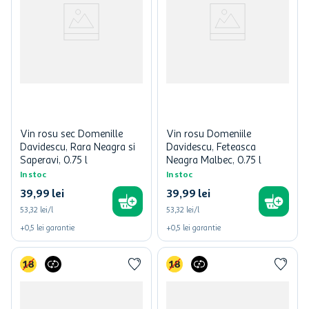
Vin rosu sec Domenille
Vin rosu Domeniile
Davidescu, Rara Neagra si
Davidescu, Feteasca
Saperavi, 0.75 l
Neagra Malbec, 0.75 l
In stoc
In stoc
39
,
99
lei
39
,
99
lei
53,32 lei/l
53,32 lei/l
+
0,5
lei
garantie
+
0,5
lei
garantie