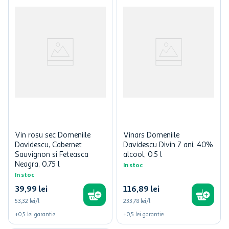
Vin rosu sec Domeniile
Vinars Domeniile
Davidescu, Cabernet
Davidescu Divin 7 ani, 40%
Sauvignon si Feteasca
alcool, 0.5 l
Neagra, 0.75 l
In stoc
In stoc
39
,
99
lei
116
,
89
lei
53,32 lei/l
233,78 lei/l
+
0,5
lei
garantie
+
0,5
lei
garantie