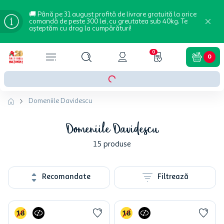
🚚 Până pe 31 august profită de livrare gratuită la orice
comandă de peste 300 lei, cu greutatea sub 40kg. Te
așteptăm cu drag la cumpărături!
0
0
Domeniile Davidescu
Domeniile Davidescu
15
produse
Recomandate
Filtrează