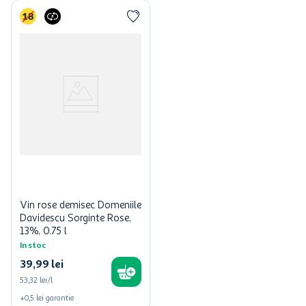
Vin rose demisec Domeniile
Davidescu Sorginte Rose,
13%, 0.75 l
In stoc
39
,
99
lei
53,32 lei/l
+
0,5
lei
garantie