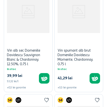
Vin alb sec Domeniile
Vin spumant alb brut
Davidescu Sauvignon
Domeniile Davidescu
Blanc & Chardonnay,
Momente, Chardonnay,
12.50%, 0.75 l
0.75 l
In stoc
In stoc
39
,
99
lei
41
,
29
lei
53,32 lei/l
+
0,5
lei
garantie
+
0,5
lei
garantie