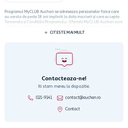
Programul MyCLUB Auchan se adreseaza persoanelor fizice care
au varsta de peste 18 ani impliniti la data inscrierii și care accepta
Termenele și Condițiile Programului. Ofertele MyCLUB Auchan sunt
valabile in limita stocurilor disponibile. Beneficiile se acorda in
limita a 12 unitati / card client o singura data in perioada promotiei.
CITESTE MAI MULT
Cardul poate fi utilizat doar in legatura cu magazinele Auchan
participante și pentru acțiuni promotionale indicate de Auchan si
nu poate fi utilizat in legatura cu alti comercianți sau pentru alte
activitati in afara celor mentionate in Termene si Conditii. Auchan
nu raspunde pentru imposibilitatea utilizarii Cardului in perioada in
care aceste este suspendat sau in perioada in care sunt efectuate
intretineri sau reparatii tehnice la sistemul de utilizarea al Cardului.
Contacteaza-ne!
Iti stam mereu la dispozitie.
021-9141
contact@auchan.ro
Contact