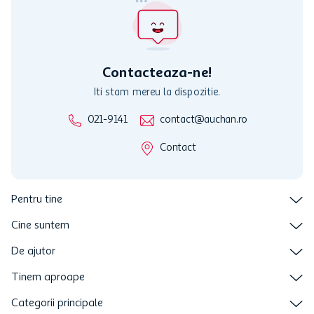
activitati in afara celor mentionate in Termene si Conditii. Auchan
nu raspunde pentru imposibilitatea utilizarii Cardului in perioada in
care aceste este suspendat sau in perioada in care sunt efectuate
intretineri sau reparatii tehnice la sistemul de utilizarea al Cardului.
Contacteaza-ne!
Iti stam mereu la dispozitie.
021-9141
contact@auchan.ro
Contact
Pentru tine
Cine suntem
De ajutor
Tinem aproape
Categorii principale