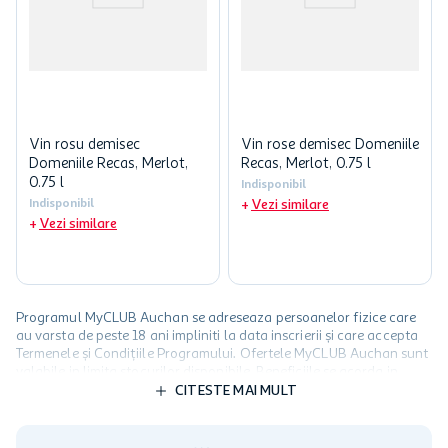
Vin rosu demisec
Vin rose demisec Domeniile
Domeniile Recas, Merlot,
Recas, Merlot, 0.75 l
0.75 l
Indisponibil
Indisponibil
Vezi similare
Vezi similare
Programul MyCLUB Auchan se adreseaza persoanelor fizice care
au varsta de peste 18 ani impliniti la data inscrierii și care accepta
Termenele și Condițiile Programului. Ofertele MyCLUB Auchan sunt
valabile in limita stocurilor disponibile. Beneficiile se acorda in
limita a 12 unitati / card client o singura data in perioada promotiei.
CITESTE MAI MULT
Cardul poate fi utilizat doar in legatura cu magazinele Auchan
participante și pentru acțiuni promotionale indicate de Auchan si
nu poate fi utilizat in legatura cu alti comercianți sau pentru alte