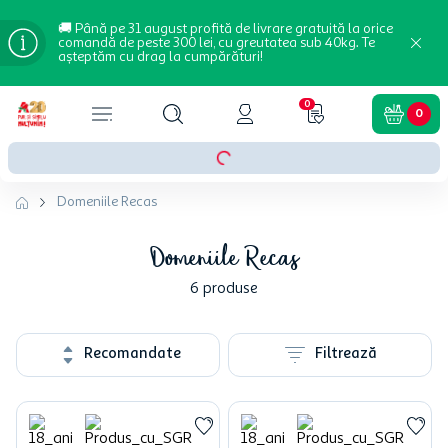
🚚 Până pe 31 august profită de livrare gratuită la orice
comandă de peste 300 lei, cu greutatea sub 40kg. Te
așteptăm cu drag la cumpărături!
0
0
Domeniile Recas
Domeniile Recas
6
produse
Recomandate
Filtrează