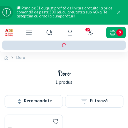
🚚 Până pe 31 august profită de livrare gratuită la orice
comandă de peste 300 lei, cu greutatea sub 40kg. Te
așteptăm cu drag la cumpărături!
0
0
Doro
Doro
1
produs
Recomandate
Filtrează