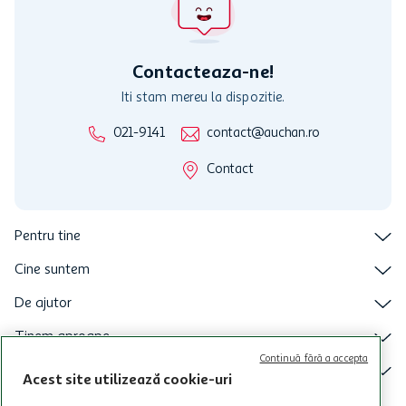
nu raspunde pentru imposibilitatea utilizarii Cardului in perioada in
care aceste este suspendat sau in perioada in care sunt efectuate
intretineri sau reparatii tehnice la sistemul de utilizarea al Cardului.
Contacteaza-ne!
Iti stam mereu la dispozitie.
021-9141
contact@auchan.ro
Contact
Pentru tine
Cine suntem
De ajutor
Tinem aproape
Continuă fără a accepta
Categorii principale
Acest site utilizează cookie-uri