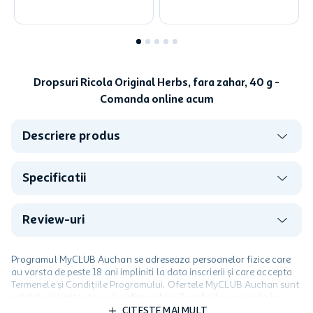
Dropsuri Ricola Original Herbs, fara zahar, 40 g -
Comanda online acum
Descriere produs
Specificatii
Review-uri
Programul MyCLUB Auchan se adreseaza persoanelor fizice care
au varsta de peste 18 ani impliniti la data inscrierii și care accepta
Termenele și Condițiile Programului. Ofertele MyCLUB Auchan sunt
valabile in limita stocurilor disponibile. Beneficiile se acorda in
limita a 12 unitati / card client o singura data in perioada promotiei.
CITESTE MAI MULT