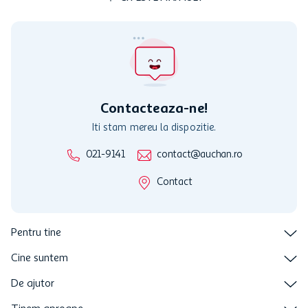
Cardul poate fi utilizat doar in legatura cu magazinele Auchan
participante și pentru acțiuni promotionale indicate de Auchan si
nu poate fi utilizat in legatura cu alti comercianți sau pentru alte
activitati in afara celor mentionate in Termene si Conditii. Auchan
nu raspunde pentru imposibilitatea utilizarii Cardului in perioada in
care aceste este suspendat sau in perioada in care sunt efectuate
intretineri sau reparatii tehnice la sistemul de utilizarea al Cardului.
Contacteaza-ne!
Iti stam mereu la dispozitie.
021-9141
contact@auchan.ro
Contact
Pentru tine
Cine suntem
De ajutor