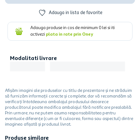
Adauga in lista de favorite
Adauga produse in cos de minimum
0
lei si iti
activezi
plata in rate prin Oney
Modalitati livrare
Afișăm imagini ale produselor cu titlu de prezentare și ne străduim
să furnizăm informații corecte și complete, dar vă recomandăm să
verificați întotdeauna ambalajul produsului deoarece
producătorul poate modifica ambalajul fără notificare prealabilă.
Prin urmare, nu ne putem asuma responsabilitatea pentru
eventuale diferențe (cum ar fi culoarea, forma sau aspectul) dintre
imaginea afișată și produsul livrat.
Produse similare