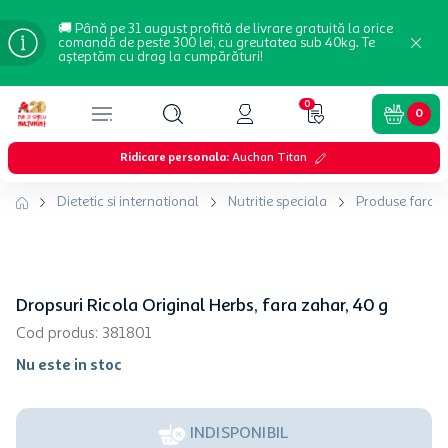
🚚 Până pe 31 august profită de livrare gratuită la orice
comandă de peste 300 lei, cu greutatea sub 40kg. Te
așteptăm cu drag la cumpărături!
0
0
Ridicare personala
:
Auchan Titan
Dietetic si international
Nutritie speciala
Produse fara z
Dropsuri Ricola Original Herbs, fara zahar, 40 g
Cod produs
:
381801
Nu este in stoc
INDISPONIBIL