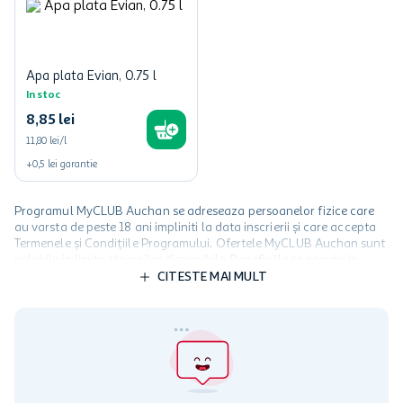
Apa plata Evian, 0.75 l
In stoc
8
,
85
lei
11,80 lei/l
+
0,5
lei
garantie
Programul MyCLUB Auchan se adreseaza persoanelor fizice care
au varsta de peste 18 ani impliniti la data inscrierii și care accepta
Termenele și Condițiile Programului. Ofertele MyCLUB Auchan sunt
valabile in limita stocurilor disponibile. Beneficiile se acorda in
limita a 12 unitati / card client o singura data in perioada promotiei.
CITESTE MAI MULT
Cardul poate fi utilizat doar in legatura cu magazinele Auchan
participante și pentru acțiuni promotionale indicate de Auchan si
nu poate fi utilizat in legatura cu alti comercianți sau pentru alte
activitati in afara celor mentionate in Termene si Conditii. Auchan
nu raspunde pentru imposibilitatea utilizarii Cardului in perioada in
care aceste este suspendat sau in perioada in care sunt efectuate
intretineri sau reparatii tehnice la sistemul de utilizarea al Cardului.