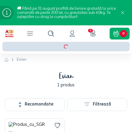
🚚 Până pe 31 august profită de livrare gratuită la orice
comandă de peste 300 lei, cu greutatea sub 40kg. Te
așteptăm cu drag la cumpărături!
0
0
Evian
Evian
1
produs
Recomandate
Filtrează