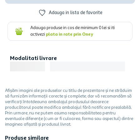
Adauga in lista de favorite
Adauga produse in cos de minimum
0
lei si iti
activezi
plata in rate prin Oney
Modalitati livrare
Afișăm imagini ale produselor cu titlu de prezentare și ne străduim
să furnizăm informații corecte și complete, dar vă recomandăm să
verificați întotdeauna ambalajul produsului deoarece
producătorul poate modifica ambalajul fără notificare prealabilă.
Prin urmare, nu ne putem asuma responsabilitatea pentru
eventuale diferențe (cum ar fi culoarea, forma sau aspectul) dintre
imaginea afișată și produsul livrat.
Produse similare