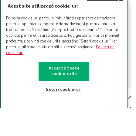
participante și pentru acțiuni promotionale indicate de Auchan si
Acest site utilizează cookie-uri
nu poate fi utilizat in legatura cu alti comercianți sau pentru alte
activitati in afara celor mentionate in Termene si Conditii. Auchan
Folosim cookie-uri pentru a îmbunătăți experiența de navigare,
nu raspunde pentru imposibilitatea utilizarii Cardului in perioada in
pentru a optimiza campaniile de marketing și pentru a analiza
care aceste este suspendat sau in perioada in care sunt efectuate
traficul pe site. Selectând „Acceptă toate cookie-urile”, îți exprimi
intretineri sau reparatii tehnice la sistemul de utilizarea al Cardului.
acordul pentru utilizarea acestora. Poți gestiona în orice moment
Contacteaza-ne!
preferințele privind cookie-urile, accesând "Setări cookie-uri", iar
pentru a afla mai multe detalii, vizitează secțiunea
Politica de
Iti stam mereu la dispozitie.
cookie-uri
021-9141
contact@auchan.ro
Acceptă toate
cookie-urile
Contact
Setări cookie-uri
Pentru tine
Cine suntem
De ajutor
Tinem aproape