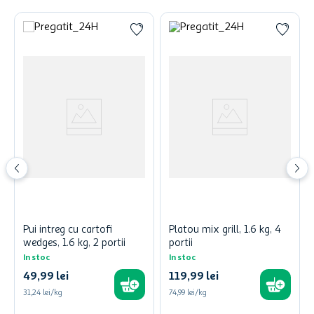
Pui intreg cu cartofi
Platou mix grill, 1.6 kg, 4
wedges, 1.6 kg, 2 portii
portii
In stoc
In stoc
49
,
99
lei
119
,
99
lei
31,24 lei/kg
74,99 lei/kg