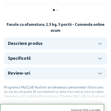
Fasole cu afumatura, 1.5 kg, 5 portii - Comanda online
acum
Descriere produs
Specificatii
Review-uri
Programul MyCLUB Auchan se adreseaza persoanelor fizice care
au varsta de peste 18 ani impliniti la data inscrierii și care accepta
Termenele și Condițiile Programului. Ofertele MyCLUB Auchan sunt
valabile in limita stocurilor disponibile. Beneficiile se acorda in
limita a 12 unitati / card client o singura data in perioada promotiei.
CITESTE MAI MULT
Cardul poate fi utilizat doar in legatura cu magazinele Auchan
Continuă fără a accepta