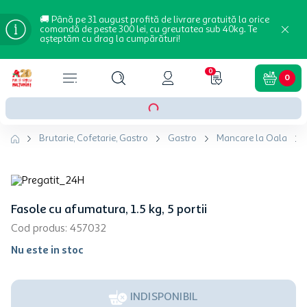
🚚 Până pe 31 august profită de livrare gratuită la orice
comandă de peste 300 lei, cu greutatea sub 40kg. Te
așteptăm cu drag la cumpărături!
0
0
Brutarie, Cofetarie, Gastro
Gastro
Mancare la Oala
Fasole cu afumatura, 1.5 kg, 5 portii
Cod produs
:
457032
Nu este in stoc
INDISPONIBIL