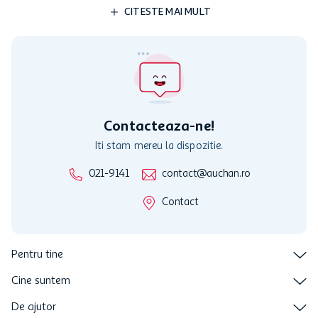
limita a 12 unitati / card client o singura data in perioada promotiei.
CITESTE MAI MULT
Cardul poate fi utilizat doar in legatura cu magazinele Auchan
participante și pentru acțiuni promotionale indicate de Auchan si
nu poate fi utilizat in legatura cu alti comercianți sau pentru alte
activitati in afara celor mentionate in Termene si Conditii. Auchan
nu raspunde pentru imposibilitatea utilizarii Cardului in perioada in
care aceste este suspendat sau in perioada in care sunt efectuate
intretineri sau reparatii tehnice la sistemul de utilizarea al Cardului.
Contacteaza-ne!
Iti stam mereu la dispozitie.
021-9141
contact@auchan.ro
Contact
Pentru tine
Cine suntem
De ajutor