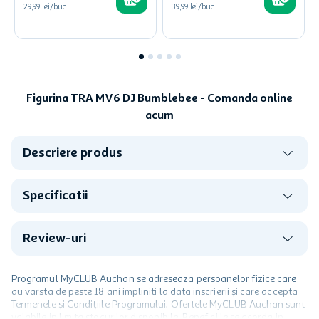
29,99 lei/buc
39,99 lei/buc
Figurina TRA MV6 DJ Bumblebee - Comanda online
acum
Descriere produs
Specificatii
Review-uri
Programul MyCLUB Auchan se adreseaza persoanelor fizice care
au varsta de peste 18 ani impliniti la data inscrierii și care accepta
Termenele și Condițiile Programului. Ofertele MyCLUB Auchan sunt
valabile in limita stocurilor disponibile. Beneficiile se acorda in