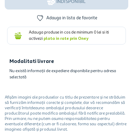
INDISPONIBIL
Adauga in lista de favorite
Adauga produse in cos de minimum
0
lei si iti
activezi
plata in rate prin Oney
Modalitati livrare
Nu există informații de expediere disponibile pentru adresa
selectată
Afișăm imagini ale produselor cu titlu de prezentare și ne străduim
să furnizăm informații corecte și complete, dar vă recomandăm să
verificați întotdeauna ambalajul produsului deoarece
producătorul poate modifica ambalajul fără notificare prealabilă.
Prin urmare, nu ne putem asuma responsabilitatea pentru
eventuale diferențe (cum ar fi culoarea, forma sau aspectul) dintre
imaginea afișată și produsul livrat.