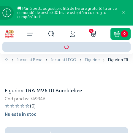
🚚 Până pe 31 august profită de livrare gratuită la orice
comandă de peste 300 lei. Te așteptăm cu drag la
cumpărături!
0
0
Jucarii si Bebe
Jocuri si LEGO
Figurine
Figurina TRA
Figurina TRA MV6 DJ Bumblebee
Cod produs
:
749346
☆
☆
☆
☆
☆
(
0
)
Nu este in stoc