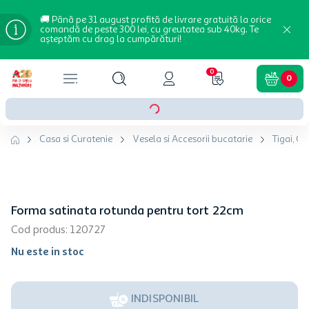
🚚 Până pe 31 august profită de livrare gratuită la orice
comandă de peste 300 lei, cu greutatea sub 40kg. Te
așteptăm cu drag la cumpărături!
0
0
Casa si Curatenie
Vesela si Accesorii bucatarie
Tigai, Oa
Forma satinata rotunda pentru tort 22cm
Cod produs
:
120727
Nu este in stoc
INDISPONIBIL