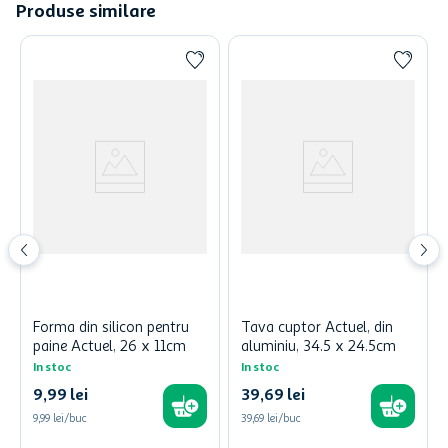
Produse similare
Forma din silicon pentru
Tava cuptor Actuel, din
paine Actuel, 26 x 11cm
aluminiu, 34.5 x 24.5cm
In stoc
In stoc
9
,
99
lei
39
,
69
lei
9,99 lei/buc
39,69 lei/buc