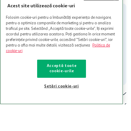
participante și pentru acțiuni promotionale indicate de Auchan si
Acest site utilizează cookie-uri
nu poate fi utilizat in legatura cu alti comercianți sau pentru alte
activitati in afara celor mentionate in Termene si Conditii. Auchan
Folosim cookie-uri pentru a îmbunătăți experiența de navigare,
nu raspunde pentru imposibilitatea utilizarii Cardului in perioada in
pentru a optimiza campaniile de marketing și pentru a analiza
care aceste este suspendat sau in perioada in care sunt efectuate
traficul pe site. Selectând „Acceptă toate cookie-urile”, îți exprimi
intretineri sau reparatii tehnice la sistemul de utilizarea al Cardului.
acordul pentru utilizarea acestora. Poți gestiona în orice moment
preferințele privind cookie-urile, accesând "Setări cookie-uri", iar
Contacteaza-ne!
pentru a afla mai multe detalii, vizitează secțiunea
Politica de
Iti stam mereu la dispozitie.
cookie-uri
021-9141
contact@auchan.ro
Acceptă toate
cookie-urile
Contact
Setări cookie-uri
Pentru tine
Cine suntem
De ajutor
Tinem aproape