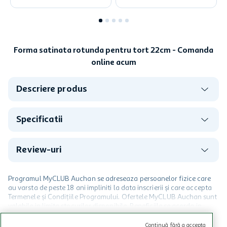
Forma satinata rotunda pentru tort 22cm - Comanda
online acum
Descriere produs
Specificatii
Review-uri
Programul MyCLUB Auchan se adreseaza persoanelor fizice care
au varsta de peste 18 ani impliniti la data inscrierii și care accepta
Termenele și Condițiile Programului. Ofertele MyCLUB Auchan sunt
valabile in limita stocurilor disponibile. Beneficiile se acorda in
limita a 12 unitati / card client o singura data in perioada promotiei.
CITESTE MAI MULT
Cardul poate fi utilizat doar in legatura cu magazinele Auchan
Continuă fără a accepta