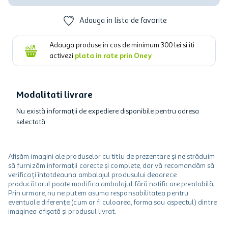
Adauga in lista de favorite
Adauga produse in cos de minimum
300
lei si iti
activezi
plata in rate prin Oney
Modalitati livrare
Nu există informații de expediere disponibile pentru adresa
selectată
Afișăm imagini ale produselor cu titlu de prezentare și ne străduim
să furnizăm informații corecte și complete, dar vă recomandăm să
verificați întotdeauna ambalajul produsului deoarece
producătorul poate modifica ambalajul fără notificare prealabilă.
Prin urmare, nu ne putem asuma responsabilitatea pentru
eventuale diferențe (cum ar fi culoarea, forma sau aspectul) dintre
imaginea afișată și produsul livrat.