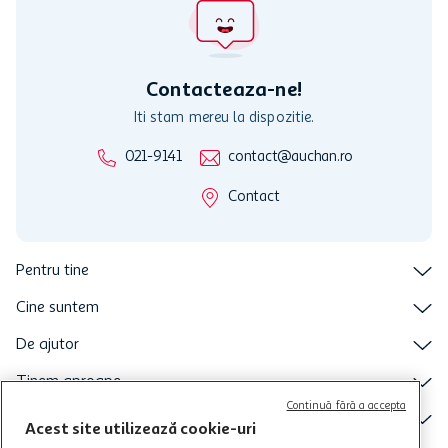
activitati in afara celor mentionate in Termene si Conditii. Auchan
nu raspunde pentru imposibilitatea utilizarii Cardului in perioada in
care aceste este suspendat sau in perioada in care sunt efectuate
intretineri sau reparatii tehnice la sistemul de utilizarea al Cardului.
Contacteaza-ne!
Iti stam mereu la dispozitie.
021-9141
contact@auchan.ro
Contact
Pentru tine
Cine suntem
De ajutor
Tinem aproape
Continuă fără a accepta
Categorii principale
Acest site utilizează cookie-uri