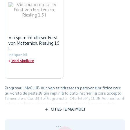
Vin spumant alb sec Furst
von Matternich, Riesling 1.5
l
Indisponibil
Vezi similare
Programul MyCLUB Auchan se adreseaza persoanelor fizice care
au varsta de peste 18 ani impliniti la data inscrierii și care accepta
Termenele și Condițiile Programului. Ofertele MyCLUB Auchan sunt
valabile in limita stocurilor disponibile. Beneficiile se acorda in
limita a 12 unitati / card client o singura data in perioada promotiei.
CITESTE MAI MULT
Cardul poate fi utilizat doar in legatura cu magazinele Auchan
participante și pentru acțiuni promotionale indicate de Auchan si
nu poate fi utilizat in legatura cu alti comercianți sau pentru alte