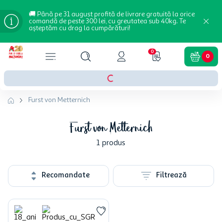
🚚 Până pe 31 august profită de livrare gratuită la orice
comandă de peste 300 lei, cu greutatea sub 40kg. Te
așteptăm cu drag la cumpărături!
0
0
Furst von Metternich
Furst von Metternich
1
produs
Recomandate
Filtrează