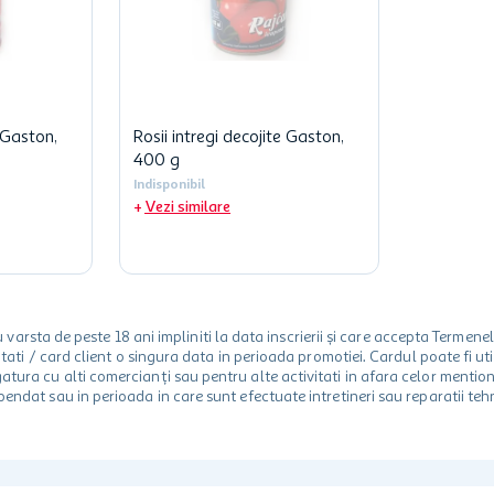
 Gaston,
Rosii intregi decojite Gaston,
400 g
Indisponibil
Vezi similare
rsta de peste 18 ani impliniti la data inscrierii și care accepta Termene
 unitati / card client o singura data in perioada promotiei. Cardul poate fi
egatura cu alti comercianți sau pentru alte activitati in afara celor ment
spendat sau in perioada in care sunt efectuate intretineri sau reparatii tehn