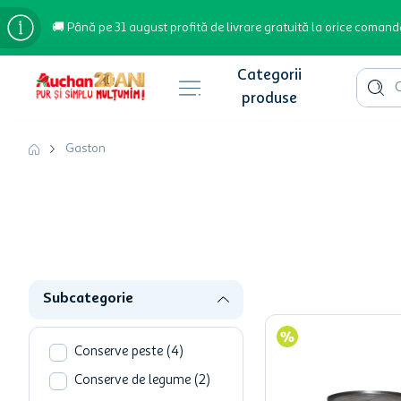
🚚 Până pe 31 august profită de livrare gratuită la orice comand
Cauta 
Căutări populare
Gaston
bere
cafea
inghetata
apa plata
Subcategorie
cafea boabe
troler
Conserve peste
(
4
)
garden star
Conserve de legume
(
2
)