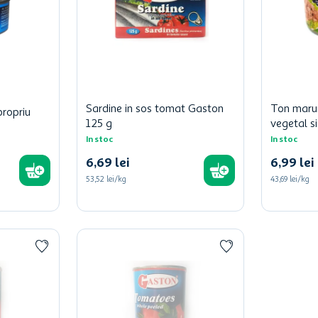
Sardine in sos tomat Gaston
Ton marun
propriu
125 g
vegetal si
In stoc
In stoc
6
,
69
lei
6
,
99
lei
53,52 lei/kg
43,69 lei/kg