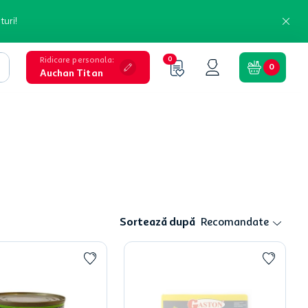
turi!
Ridicare personala
:
0
0
Auchan Titan
Sortează după
Recomandate