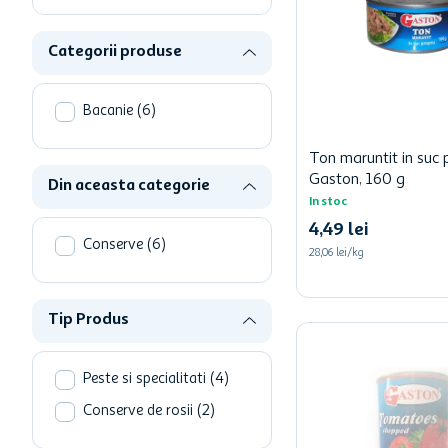
hartie igienica
ciocolata
Categorii produse
lapte
Bacanie
(
6
)
Ton maruntit in suc 
Gaston, 160 g
Din aceasta categorie
In stoc
4
,
49
lei
Conserve
(
6
)
28,06 lei/kg
Tip Produs
Peste si specialitati
(
4
)
Conserve de rosii
(
2
)