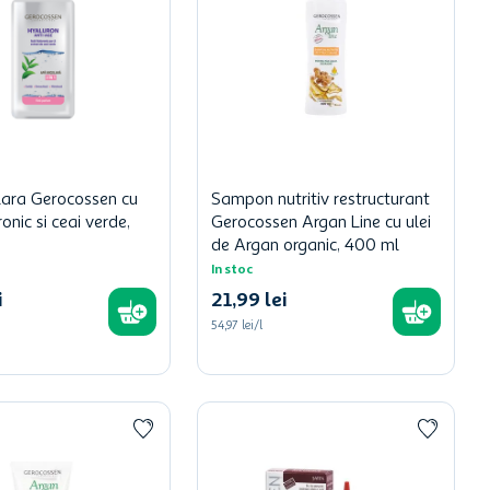
ara Gerocossen cu
Sampon nutritiv restructurant
ronic si ceai verde,
Gerocossen Argan Line cu ulei
de Argan organic, 400 ml
In stoc
i
21
,
99
lei
54,97 lei/l