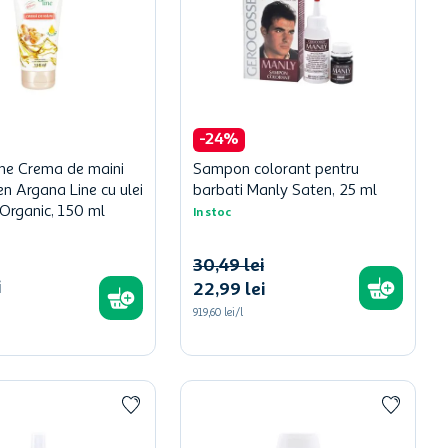
-
24
%
ne Crema de maini
Sampon colorant pentru
n Argana Line cu ulei
barbati Manly Saten, 25 ml
Organic, 150 ml
In stoc
30
,
49
lei
i
22
,
99
lei
919,60 lei/l