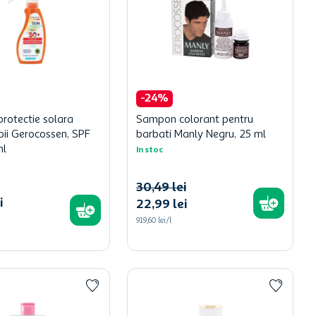
-
24
%
protectie solara
Sampon colorant pentru
pii Gerocossen, SPF
barbati Manly Negru, 25 ml
ml
In stoc
30
,
49
lei
i
22
,
99
lei
919,60 lei/l