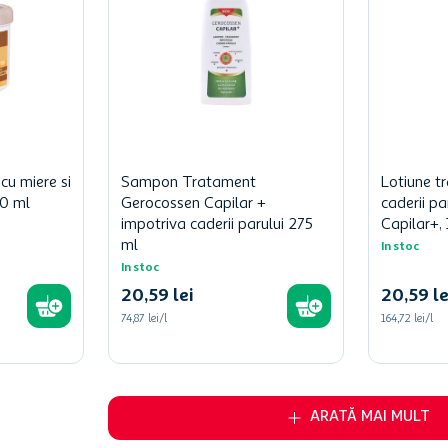
cu miere si
Sampon Tratament
Lotiune t
50 ml
Gerocossen Capilar +
caderii p
impotriva caderii parului 275
Capilar+,
ml
In stoc
In stoc
20
,
59
lei
20
,
59
le
74,87 lei/l
164,72 lei/l
ARATĂ MAI MULT