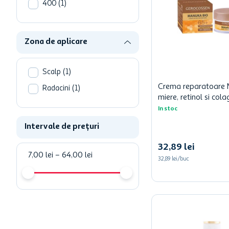
Tratament corp
(
3
)
400
(
1
)
Tratamente si seruri
(
2
)
Lotiune hidratanta dupa
Zona de aplicare
plaja
(
2
)
Vezi mai mult
Scalp
(
1
)
Crema reparatoare 
Radacini
(
1
)
miere, retinol si col
In stoc
Intervale de prețuri
32
,
89
lei
7,00 lei
–
64,00 lei
32,89 lei/buc