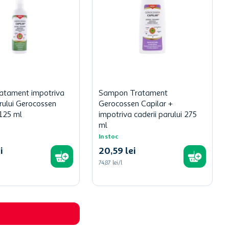
ratament impotriva
Sampon Tratament
arului Gerocossen
Gerocossen Capilar +
 125 ml
impotriva caderii parului 275
ml
In stoc
i
20
,
59
lei
74,87 lei/l