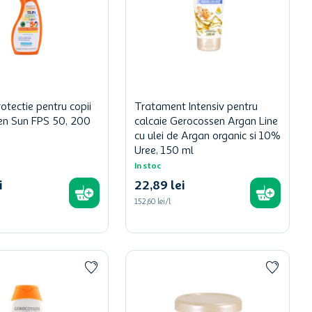
otectie pentru copii
Tratament Intensiv pentru
en Sun FPS 50, 200
calcaie Gerocossen Argan Line
cu ulei de Argan organic si 10%
Uree, 150 ml
In stoc
i
22
,
89
lei
152,60 lei/l