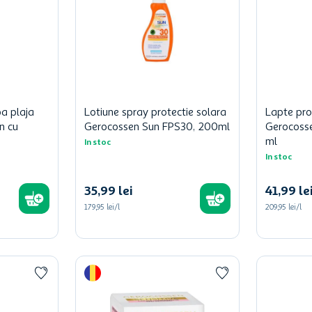
a plaja
Lotiune spray protectie solara
Lapte pro
n cu
Gerocossen Sun FPS30, 200ml
Gerocoss
ml
In stoc
In stoc
35
,
99
lei
41
,
99
le
179,95 lei/l
209,95 lei/l