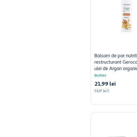
Balsam de par nutriti
restructurant Geroc
ulei de Argan organi
In stoc
21
,
99
lei
54,97 lei/l