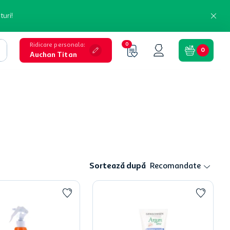
turi!
Ridicare personala
:
0
0
Auchan Titan
Sortează după
Recomandate