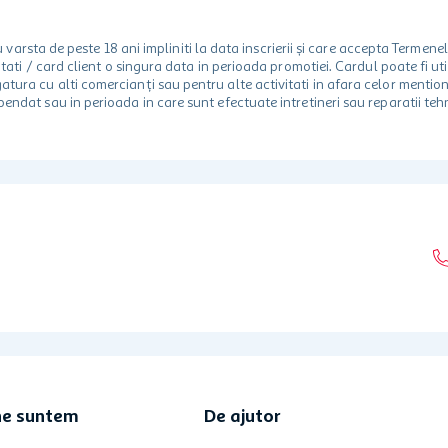
rsta de peste 18 ani impliniti la data inscrierii și care accepta Termene
 unitati / card client o singura data in perioada promotiei. Cardul poate fi
egatura cu alti comercianți sau pentru alte activitati in afara celor ment
spendat sau in perioada in care sunt efectuate intretineri sau reparatii tehn
ne suntem
De ajutor