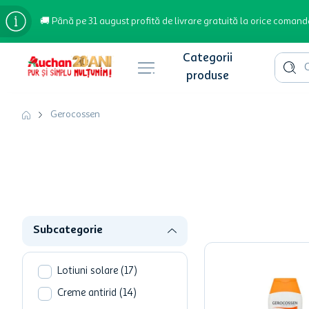
🚚 Până pe 31 august profită de livrare gratuită la orice comand
Cauta 
Căutări populare
Gerocossen
bere
cafea
inghetata
apa plata
Subcategorie
cafea boabe
troler
Lotiuni solare
(
17
)
garden star
Creme antirid
(
14
)