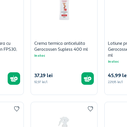
ara cu
Crema termica anticelulita
Lotiune pr
un FPS30,
Gerocossen Supless 400 ml
Gerocoss
ml
In stoc
In stoc
37
,
19
lei
45
,
99
le
92,97 lei/l
229,95 lei/l