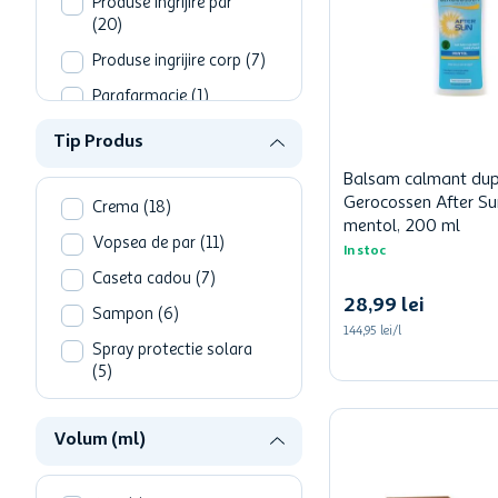
Produse ingrijire par
(
20
)
Produse ingrijire corp
(
7
)
Parafarmacie
(
1
)
Tip Produs
Balsam calmant dup
Gerocossen After Su
Crema
(
18
)
mentol, 200 ml
Vopsea de par
(
11
)
In stoc
Caseta cadou
(
7
)
28
,
99
lei
Sampon
(
6
)
144,95 lei/l
Spray protectie solara
(
5
)
Set ingrijire ten
(
5
)
Volum (ml)
Lotiune protectie solara
(
5
)