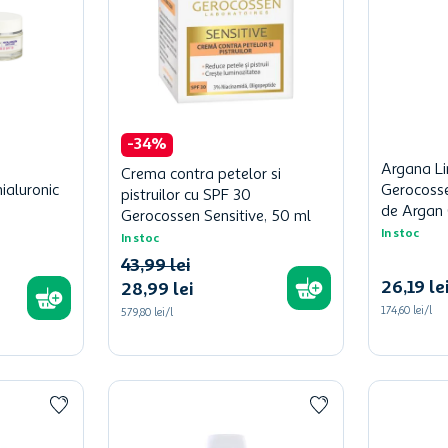
-
34
%
Argana Li
Crema contra petelor si
ialuronic
Gerocosse
pistruilor cu SPF 30
de Argan 
Gerocossen Sensitive, 50 ml
In stoc
In stoc
43
,
99
lei
26
,
19
le
28
,
99
lei
174,60 lei/l
579,80 lei/l