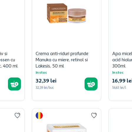
v si
Crema anti-riduri profunde
Apa micel
ossen cu
Manuka cu miere, retinol si
acid hialu
c, 400 ml
Lakesis, 50 ml
300ml
In stoc
In stoc
32
,
39
lei
16
,
99
le
32,39 lei/buc
56,63 lei/l