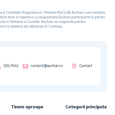
le și Condițiile Programului. Ofertele MyCLUB Auchan sunt valabile
 utilizat doar in legatura cu magazinele Auchan participante și pentru
ionate in Termene si Conditii. Auchan nu raspunde pentru
ice la sistemul de utilizarea al Cardului.
021-9141
contact@auchan.ro
Contact
Tinem aproape
Categorii principale