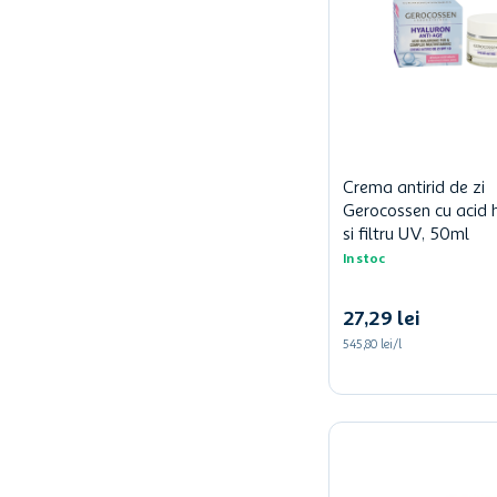
Crema antirid de zi
Gerocossen cu acid h
si filtru UV, 50ml
In stoc
27
,
29
lei
545,80 lei/l