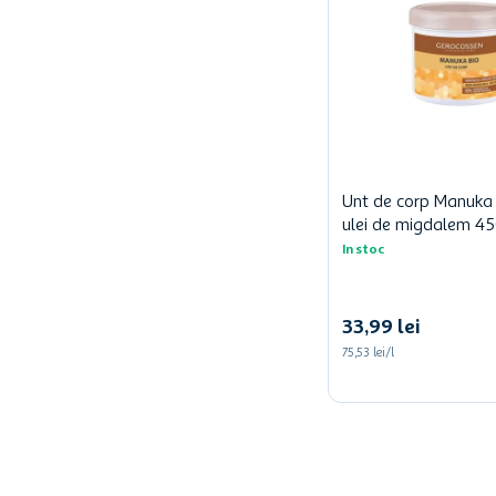
Unt de corp Manuka 
ulei de migdalem 4
In stoc
33
,
99
lei
75,53 lei/l