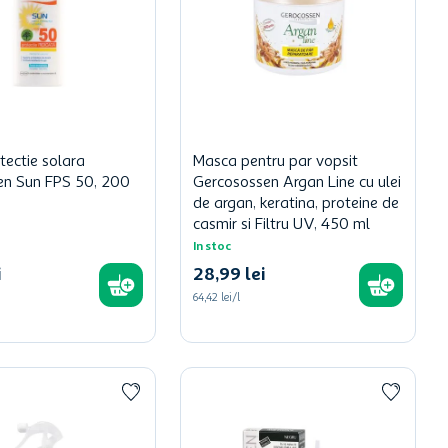
tectie solara
Masca pentru par vopsit
en Sun FPS 50, 200
Gercosossen Argan Line cu ulei
de argan, keratina, proteine de
casmir si Filtru UV, 450 ml
In stoc
i
28
,
99
lei
64,42 lei/l