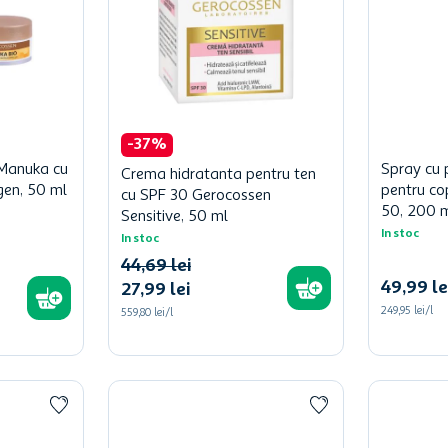
-
37
%
Manuka cu
Spray cu 
Crema hidratanta pentru ten
agen, 50 ml
pentru co
cu SPF 30 Gerocossen
50, 200 
Sensitive, 50 ml
In stoc
In stoc
44
,
69
lei
49
,
99
le
27
,
99
lei
249,95 lei/l
559,80 lei/l