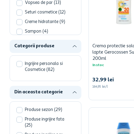
hartie igienica
Vopsea de par
(
13
)
ciocolata
Seturi cosmetice
(
12
)
Creme hidratante
(
9
)
lapte
Sampon
(
4
)
Lotiune de corp
(
4
)
Categorii produse
Crema protectie sol
Masti si tratamente
(
2
)
lapte Gerocossen S
200ml
Plasturi si Alcool
Ingrijire personala si
In stoc
sanitar
(
1
)
Cosmetice
(
82
)
Ingrijire picioare si
32
,
99
lei
calcaie
(
1
)
164,95 lei/l
Vezi mai mult
Din aceasta categorie
Produse sezon
(
29
)
Produse ingrijire fata
(
25
)