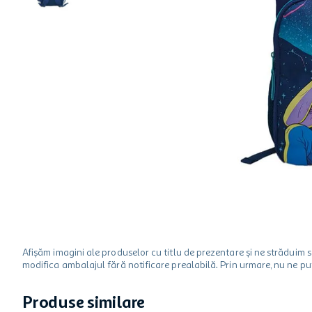
ciocolata
garden star
lapte
Afișăm imagini ale produselor cu titlu de prezentare și ne strădui
modifica ambalajul fără notificare prealabilă. Prin urmare, nu ne p
Produse similare