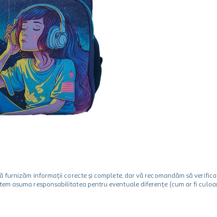
m să furnizăm informații corecte și complete, dar vă recomandăm să verif
utem asuma responsabilitatea pentru eventuale diferențe (cum ar fi culoare