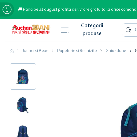
🚚 Până pe 31 august profită de livrare gratuită la orice comand
Cauta 
Căutări populare
Jucarii si Bebe
Papetarie si Rechizite
Ghiozdane
G
bere
cafea
inghetata
apa plata
cafea boabe
troler
hartie igienica