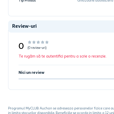
Tip Produs
Ghiozdane adolescenti
Review-uri
☆
☆
☆
☆
☆
0
(0 review-uri)
Te rugăm să te autentifici pentru a scrie o recenzie.
Nici un review
Programul MyCLUB Auchan se adreseaza persoanelor fizice care au va
in limita stocurilor disponibile. Beneficiile se acorda in limita a 12