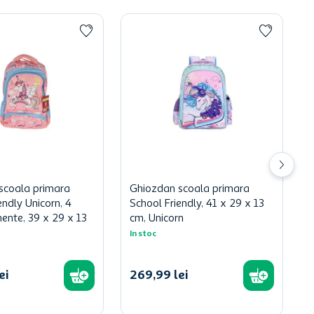
scoala primara
Ghiozdan scoala primara
endly Unicorn, 4
School Friendly, 41 x 29 x 13
ente, 39 x 29 x 13
cm, Unicorn
In stoc
ei
269
,
99
lei