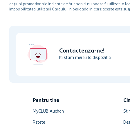
acțiuni promotionale indicate de Auchan si nu poate fi utilizat in l
imposibilitatea utilizarii Cardului in perioada in care aceste este su
Contacteaza-ne!
Iti stam mereu la dispozitie.
Pentru tine
Ci
MyCLUB Auchan
Stir
Retete
Des