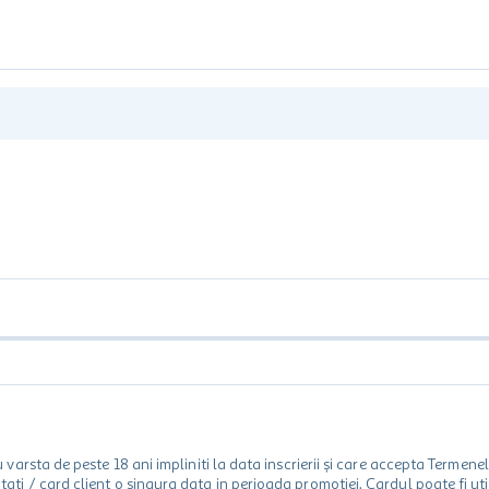
rsta de peste 18 ani impliniti la data inscrierii și care accepta Termene
 unitati / card client o singura data in perioada promotiei. Cardul poate fi