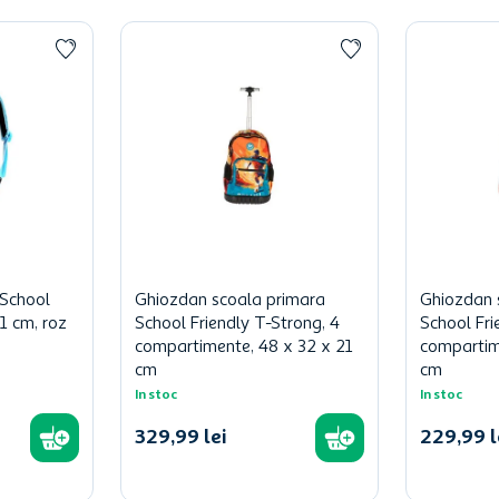
 School
Ghiozdan scoala primara
Ghiozdan 
11 cm, roz
School Friendly T-Strong, 4
School Fri
compartimente, 48 x 32 x 21
compartim
cm
cm
In stoc
In stoc
329
,
99
lei
229
,
99
l