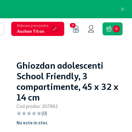
Ridicare personala
:
0
0
Auchan Titan
Ghiozdan adolescenti
School Friendly, 3
compartimente, 45 x 32 x
14 cm
Cod produs
:
207882
☆
☆
☆
☆
☆
(
0
)
Nu este in stoc