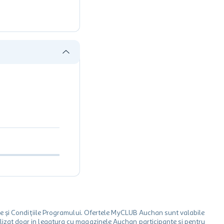
le și Condițiile Programului. Ofertele MyCLUB Auchan sunt valabile
 utilizat doar in legatura cu magazinele Auchan participante și pentru