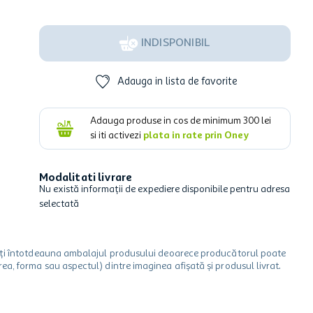
INDISPONIBIL
Adauga in lista de favorite
Adauga produse in cos de minimum
300
lei
si iti activezi
plata in rate prin Oney
Modalitati livrare
Nu există informații de expediere disponibile pentru adresa
selectată
icați întotdeauna ambalajul produsului deoarece producătorul poate
a, forma sau aspectul) dintre imaginea afișată și produsul livrat.