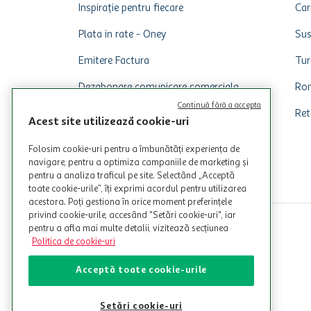
Inspirație pentru fiecare
Car
Plata in rate - Oney
Sus
Emitere Factura
Tur
Dezabonare comunicare comerciala
Rom
Continuă fără a accepta
Ret
Acest site utilizează cookie-uri
Folosim cookie-uri pentru a îmbunătăți experiența de
navigare, pentru a optimiza campaniile de marketing și
pentru a analiza traficul pe site. Selectând „Acceptă
toate cookie-urile”, îți exprimi acordul pentru utilizarea
acestora. Poți gestiona în orice moment preferințele
privind cookie-urile, accesând "Setări cookie-uri", iar
pentru a afla mai multe detalii, vizitează secțiunea
Politica de cookie-uri
Acceptă toate cookie-urile
Setări cookie-uri