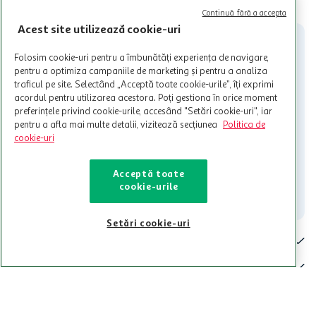
Cardul poate fi utilizat doar in legatura cu magazinele Auchan
Continuă fără a accepta
participante și pentru acțiuni promotionale indicate de Auchan si
Acest site utilizează cookie-uri
nu poate fi utilizat in legatura cu alti comercianți sau pentru alte
activitati in afara celor mentionate in Termene si Conditii. Auchan
Folosim cookie-uri pentru a îmbunătăți experiența de navigare,
nu raspunde pentru imposibilitatea utilizarii Cardului in perioada in
pentru a optimiza campaniile de marketing și pentru a analiza
care aceste este suspendat sau in perioada in care sunt efectuate
traficul pe site. Selectând „Acceptă toate cookie-urile”, îți exprimi
intretineri sau reparatii tehnice la sistemul de utilizarea al Cardului.
acordul pentru utilizarea acestora. Poți gestiona în orice moment
Contacteaza-ne!
preferințele privind cookie-urile, accesând "Setări cookie-uri", iar
pentru a afla mai multe detalii, vizitează secțiunea
Politica de
Iti stam mereu la dispozitie.
cookie-uri
021-9141
contact@auchan.ro
Acceptă toate
cookie-urile
Contact
Setări cookie-uri
Pentru tine
Cine suntem
De ajutor