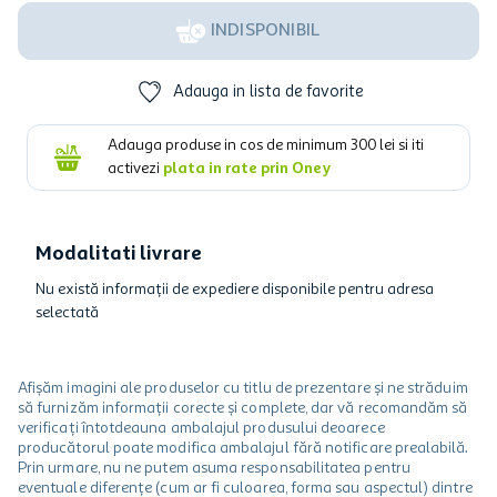
INDISPONIBIL
Adauga in lista de favorite
Adauga produse in cos de minimum
300
lei si iti
activezi
plata in rate prin Oney
Modalitati livrare
Nu există informații de expediere disponibile pentru adresa
selectată
Afișăm imagini ale produselor cu titlu de prezentare și ne străduim
să furnizăm informații corecte și complete, dar vă recomandăm să
verificați întotdeauna ambalajul produsului deoarece
producătorul poate modifica ambalajul fără notificare prealabilă.
Prin urmare, nu ne putem asuma responsabilitatea pentru
eventuale diferențe (cum ar fi culoarea, forma sau aspectul) dintre