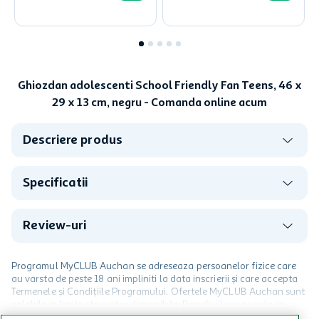
Ghiozdan adolescenti School Friendly Fan Teens, 46 x
29 x 13 cm, negru - Comanda online acum
Descriere produs
Specificatii
Review-uri
Programul MyCLUB Auchan se adreseaza persoanelor fizice care
au varsta de peste 18 ani impliniti la data inscrierii și care accepta
Termenele și Condițiile Programului. Ofertele MyCLUB Auchan sunt
valabile in limita stocurilor disponibile. Beneficiile se acorda in
limita a 12 unitati / card client o singura data in perioada promotiei.
CITESTE MAI MULT