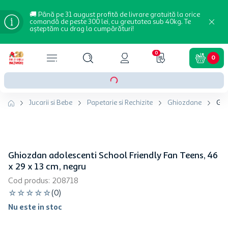
🚚 Până pe 31 august profită de livrare gratuită la orice
comandă de peste 300 lei, cu greutatea sub 40kg. Te
așteptăm cu drag la cumpărături!
0
0
Jucarii si Bebe
Papetarie si Rechizite
Ghiozdane
Ghi
Ghiozdan adolescenti School Friendly Fan Teens, 46
x 29 x 13 cm, negru
Cod produs
:
208718
☆
☆
☆
☆
☆
(
0
)
Nu este in stoc