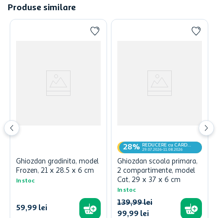
Produse similare
REDUCERE cu CARD
28%
MyCLUB
29.07.2026-11.08.2026
Ghiozdan gradinita, model
Ghiozdan scoala primara,
Frozen, 21 x 28.5 x 6 cm
2 compartimente, model
Cat, 29 x 37 x 6 cm
In stoc
In stoc
139
,
99
lei
59
,
99
lei
99
,
99
lei