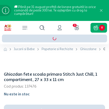
🚚 Până pe 31 august profită de livrare gratuită la orice
comandă de peste 300 lei. Te așteptăm cu drag la
cumpărături!
0
0
Jucarii si Bebe
Papetarie si Rechizite
Ghiozdane
Ghi
Ghiozdan fete scoala primara Stitch Just Chill, 1
compartiment, 27 x 33 x 11 cm
Cod produs
:
137476
Nu este in stoc