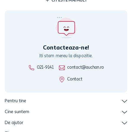
CITESTE MAI MULT
Cardul poate fi utilizat doar in legatura cu magazinele Auchan
participante și pentru acțiuni promotionale indicate de Auchan si
nu poate fi utilizat in legatura cu alti comercianți sau pentru alte
activitati in afara celor mentionate in Termene si Conditii. Auchan
nu raspunde pentru imposibilitatea utilizarii Cardului in perioada in
care aceste este suspendat sau in perioada in care sunt efectuate
intretineri sau reparatii tehnice la sistemul de utilizarea al Cardului.
Contacteaza-ne!
Iti stam mereu la dispozitie.
021-9141
contact@auchan.ro
Contact
Pentru tine
Cine suntem
De ajutor