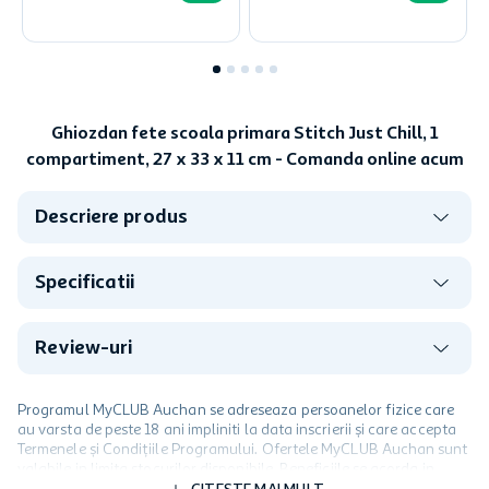
Ghiozdan fete scoala primara Stitch Just Chill, 1
compartiment, 27 x 33 x 11 cm - Comanda online acum
Descriere produs
Specificatii
Review-uri
Programul MyCLUB Auchan se adreseaza persoanelor fizice care
au varsta de peste 18 ani impliniti la data inscrierii și care accepta
Termenele și Condițiile Programului. Ofertele MyCLUB Auchan sunt
valabile in limita stocurilor disponibile. Beneficiile se acorda in
limita a 12 unitati / card client o singura data in perioada promotiei.