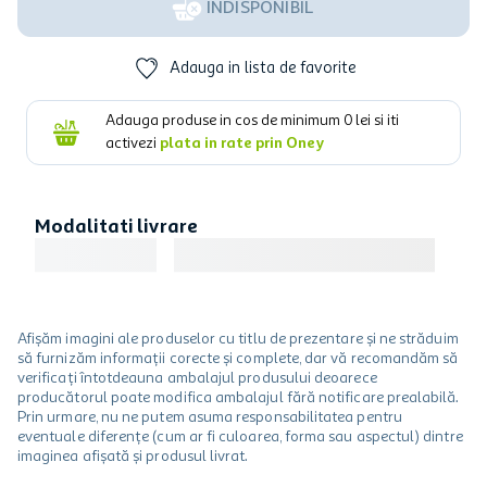
INDISPONIBIL
Adauga in lista de favorite
Adauga produse in cos de minimum
0
lei si iti
activezi
plata in rate prin Oney
Modalitati livrare
Afișăm imagini ale produselor cu titlu de prezentare și ne străduim
să furnizăm informații corecte și complete, dar vă recomandăm să
verificați întotdeauna ambalajul produsului deoarece
producătorul poate modifica ambalajul fără notificare prealabilă.
Prin urmare, nu ne putem asuma responsabilitatea pentru
eventuale diferențe (cum ar fi culoarea, forma sau aspectul) dintre
imaginea afișată și produsul livrat.