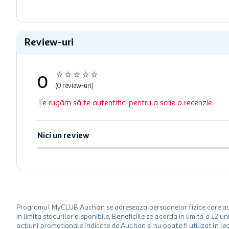
Review-uri
☆
☆
☆
☆
☆
0
(0 review-uri)
Te rugăm să te autentifici pentru a scrie o recenzie.
Nici un review
Programul MyCLUB Auchan se adreseaza persoanelor fizice care au va
in limita stocurilor disponibile. Beneficiile se acorda in limita a 12
acțiuni promotionale indicate de Auchan si nu poate fi utilizat in l