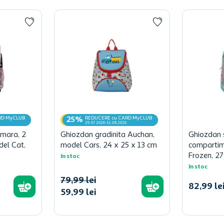
RD MyCLUB
REDUCERE cu CARD MyCLUB
25%
29.07.2026-11.08.2026
imara, 2
Ghiozdan gradinita Auchan,
Ghiozdan 
el Cat,
model Cars, 24 x 25 x 13 cm
compartim
Frozen, 27
In stoc
In stoc
79
,
99
lei
82
,
99
le
59
,
99
lei