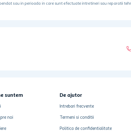
spendat sau in perioada in care sunt efectuate intretineri sau reparatii tehn
ne suntem
De ajutor
i
Intrebari frecvente
pre noi
Termeni si conditii
iere
Politica de confidentialitate