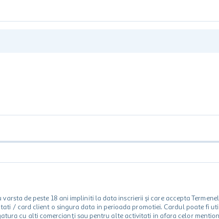
rsta de peste 18 ani impliniti la data inscrierii și care accepta Termene
 unitati / card client o singura data in perioada promotiei. Cardul poate fi
egatura cu alti comercianți sau pentru alte activitati in afara celor ment