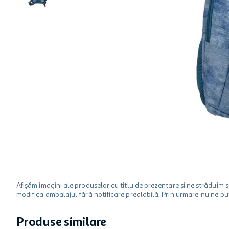
hartie igienica
ciocolata
lapte
Afișăm imagini ale produselor cu titlu de prezentare și ne strădui
modifica ambalajul fără notificare prealabilă. Prin urmare, nu ne p
Produse similare