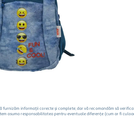
m să furnizăm informații corecte și complete, dar vă recomandăm să verif
utem asuma responsabilitatea pentru eventuale diferențe (cum ar fi culoare