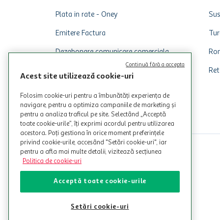
Plata in rate - Oney
Sus
Emitere Factura
Tur
Dezabonare comunicare comerciala
Rom
Continuă fără a accepta
Ret
Acest site utilizează cookie-uri
Folosim cookie-uri pentru a îmbunătăți experiența de
navigare, pentru a optimiza campaniile de marketing și
pentru a analiza traficul pe site. Selectând „Acceptă
toate cookie-urile”, îți exprimi acordul pentru utilizarea
acestora. Poți gestiona în orice moment preferințele
privind cookie-urile, accesând "Setări cookie-uri", iar
pentru a afla mai multe detalii, vizitează secțiunea
Politica de cookie-uri
Acceptă toate cookie-urile
Setări cookie-uri
© Copyright Auchan 2026. Toate drepturile rezervate!