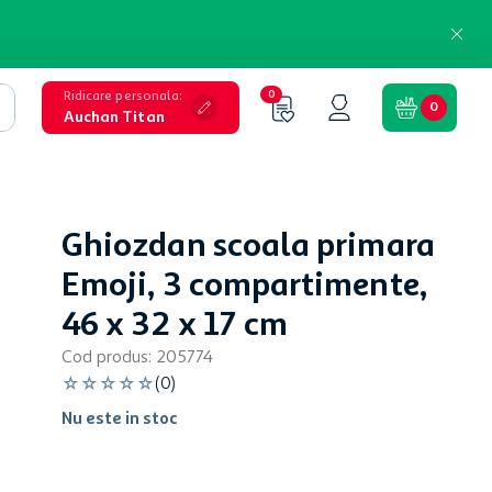
Ridicare personala
:
0
0
Auchan Titan
Ghiozdan scoala primara
Emoji, 3 compartimente,
46 x 32 x 17 cm
Cod produs
:
205774
☆
☆
☆
☆
☆
(
0
)
Nu este in stoc