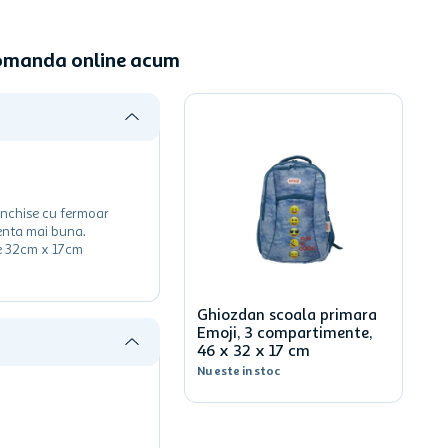
Comanda online acum
inchise cu fermoar
tenta mai buna.
me 32cm x 17cm
Ghiozdan scoala primara
Emoji, 3 compartimente,
46 x 32 x 17 cm
Nu este in stoc