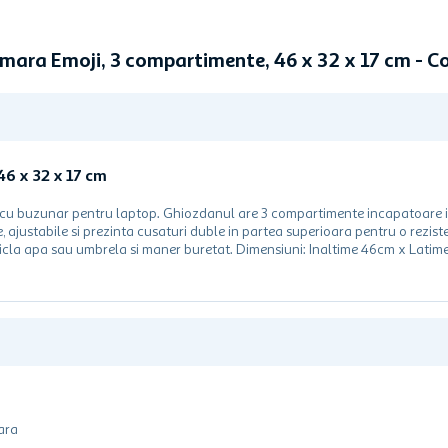
imara Emoji, 3 compartimente, 46 x 32 x 17 cm - 
6 x 32 x 17 cm
er cu buzunar pentru laptop. Ghiozdanul are 3 compartimente incapatoare 
e, ajustabile si prezinta cusaturi duble in partea superioara pentru o rezis
 sticla apa sau umbrela si maner buretat. Dimensiuni: Inaltime 46cm x Lati
ara