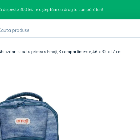
ă de peste 300 lei. Te așteptăm cu drag la cumpărături!
produse
hiozdan scoala primara Emoji, 3 compartimente, 46 x 32 x 17 cm