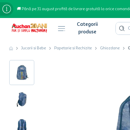
🚚 Până pe 31 august profită de livrare gratuită la orice comand
Cauta 
Căutări populare
Jucarii si Bebe
Papetarie si Rechizite
Ghiozdane
G
bere
cafea
inghetata
apa plata
cafea boabe
troler
garden star