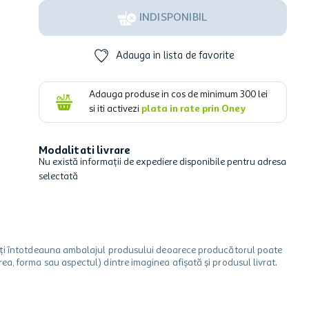
INDISPONIBIL
Adauga in lista de favorite
Adauga produse in cos de minimum
300
lei
si iti activezi
plata in rate prin Oney
Modalitati livrare
Nu există informații de expediere disponibile pentru adresa
selectată
icați întotdeauna ambalajul produsului deoarece producătorul poate
a, forma sau aspectul) dintre imaginea afișată și produsul livrat.