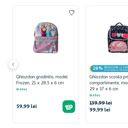
REDUCERE cu CA
28%
29.07.2026-11.08.2026
Ghiozdan gradinita, model
Ghiozdan scoala pr
Frozen, 21 x 28.5 x 6 cm
compartimente, mod
29 x 37 x 6 cm
In stoc
In stoc
139
,
99
lei
59
,
99
lei
99
,
99
lei