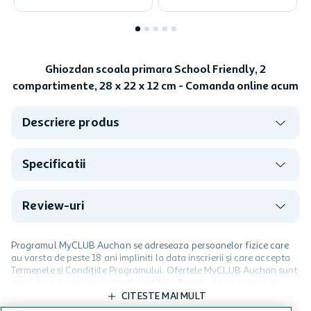
Ghiozdan scoala primara School Friendly, 2
compartimente, 28 x 22 x 12 cm - Comanda online acum
Descriere produs
Specificatii
Review-uri
Programul MyCLUB Auchan se adreseaza persoanelor fizice care
au varsta de peste 18 ani impliniti la data inscrierii și care accepta
Termenele și Condițiile Programului. Ofertele MyCLUB Auchan sunt
valabile in limita stocurilor disponibile. Beneficiile se acorda in
limita a 12 unitati / card client o singura data in perioada promotiei.
CITESTE MAI MULT
Cardul poate fi utilizat doar in legatura cu magazinele Auchan