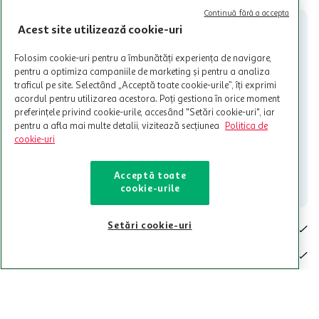
participante și pentru acțiuni promotionale indicate de Auchan si
Continuă fără a accepta
nu poate fi utilizat in legatura cu alti comercianți sau pentru alte
Acest site utilizează cookie-uri
activitati in afara celor mentionate in Termene si Conditii. Auchan
nu raspunde pentru imposibilitatea utilizarii Cardului in perioada in
Folosim cookie-uri pentru a îmbunătăți experiența de navigare,
care aceste este suspendat sau in perioada in care sunt efectuate
pentru a optimiza campaniile de marketing și pentru a analiza
intretineri sau reparatii tehnice la sistemul de utilizarea al Cardului.
traficul pe site. Selectând „Acceptă toate cookie-urile”, îți exprimi
Contacteaza-ne!
acordul pentru utilizarea acestora. Poți gestiona în orice moment
preferințele privind cookie-urile, accesând "Setări cookie-uri", iar
Iti stam mereu la dispozitie.
pentru a afla mai multe detalii, vizitează secțiunea
Politica de
cookie-uri
021-9141
contact@auchan.ro
Contact
Acceptă toate
cookie-urile
Setări cookie-uri
Pentru tine
Cine suntem
De ajutor
Tinem aproape