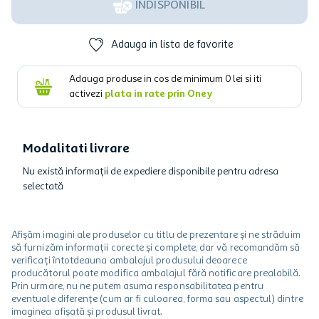
INDISPONIBIL
Adauga in lista de favorite
Adauga produse in cos de minimum
0
lei si iti
activezi
plata in rate prin Oney
Modalitati livrare
Nu există informații de expediere disponibile pentru adresa
selectată
Afișăm imagini ale produselor cu titlu de prezentare și ne străduim
să furnizăm informații corecte și complete, dar vă recomandăm să
verificați întotdeauna ambalajul produsului deoarece
producătorul poate modifica ambalajul fără notificare prealabilă.
Prin urmare, nu ne putem asuma responsabilitatea pentru
eventuale diferențe (cum ar fi culoarea, forma sau aspectul) dintre
imaginea afișată și produsul livrat.