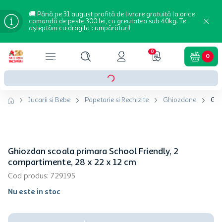
🚚 Până pe 31 august profită de livrare gratuită la orice
comandă de peste 300 lei, cu greutatea sub 40kg. Te
așteptăm cu drag la cumpărături!
0
0
Jucarii si Bebe
Papetarie si Rechizite
Ghiozdane
Ghi
Ghiozdan scoala primara School Friendly, 2
compartimente, 28 x 22 x 12 cm
Cod produs
:
729195
Nu este in stoc