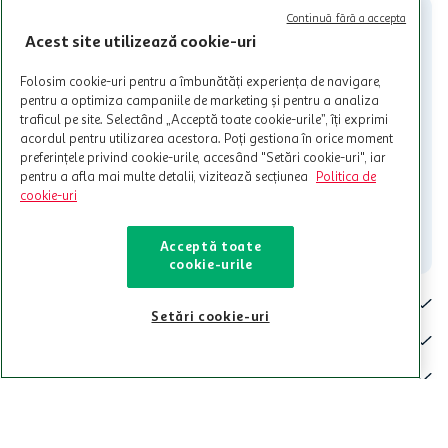
nu poate fi utilizat in legatura cu alti comercianți sau pentru alte
Continuă fără a accepta
activitati in afara celor mentionate in Termene si Conditii. Auchan
Acest site utilizează cookie-uri
nu raspunde pentru imposibilitatea utilizarii Cardului in perioada in
care aceste este suspendat sau in perioada in care sunt efectuate
Folosim cookie-uri pentru a îmbunătăți experiența de navigare,
intretineri sau reparatii tehnice la sistemul de utilizarea al Cardului.
pentru a optimiza campaniile de marketing și pentru a analiza
Contacteaza-ne!
traficul pe site. Selectând „Acceptă toate cookie-urile”, îți exprimi
acordul pentru utilizarea acestora. Poți gestiona în orice moment
Iti stam mereu la dispozitie.
preferințele privind cookie-urile, accesând "Setări cookie-uri", iar
pentru a afla mai multe detalii, vizitează secțiunea
Politica de
021-9141
contact@auchan.ro
cookie-uri
Contact
Acceptă toate
cookie-urile
Pentru tine
Setări cookie-uri
Cine suntem
De ajutor
Tinem aproape