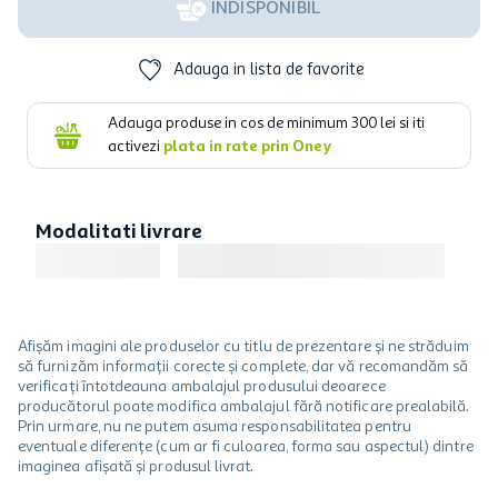
INDISPONIBIL
Adauga in lista de favorite
Adauga produse in cos de minimum
300
lei si iti
activezi
plata in rate prin Oney
Modalitati livrare
Afișăm imagini ale produselor cu titlu de prezentare și ne străduim
să furnizăm informații corecte și complete, dar vă recomandăm să
verificați întotdeauna ambalajul produsului deoarece
producătorul poate modifica ambalajul fără notificare prealabilă.
Prin urmare, nu ne putem asuma responsabilitatea pentru
eventuale diferențe (cum ar fi culoarea, forma sau aspectul) dintre
imaginea afișată și produsul livrat.