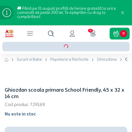
🚚 Până pe 31 august profită de livrare gratuită la orice
comandă de peste 300 lei. Te așteptăm cu drag la
cumpărături!
0
0
Jucarii si Bebe
Papetarie si Rechizite
Ghiozdane
Ghi
Ghiozdan scoala primara School Friendly, 45 x 32 x
14 cm
Cod produs
:
729169
Nu este in stoc