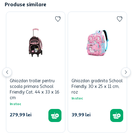
Produse similare
Ghiozdan troller pentru
Ghiozdan gradinita School
scoala primara School
Friendly, 30 x 25 x 11 cm,
Friendly Cat, 44 x 33 x 16
roz
cm
In stoc
In stoc
279
,
99
lei
39
,
99
lei