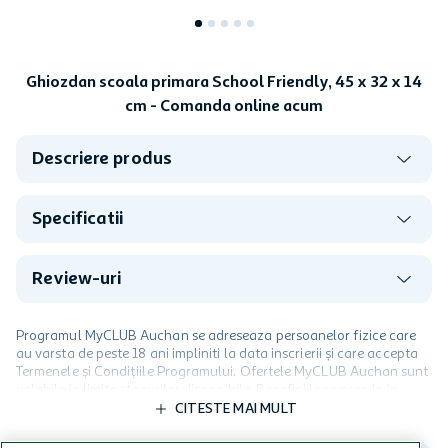
Ghiozdan scoala primara School Friendly, 45 x 32 x 14
cm - Comanda online acum
Descriere produs
Specificatii
Review-uri
Programul MyCLUB Auchan se adreseaza persoanelor fizice care
au varsta de peste 18 ani impliniti la data inscrierii și care accepta
Termenele și Condițiile Programului. Ofertele MyCLUB Auchan sunt
valabile in limita stocurilor disponibile. Beneficiile se acorda in
limita a 12 unitati / card client o singura data in perioada promotiei.
CITESTE MAI MULT
Cardul poate fi utilizat doar in legatura cu magazinele Auchan
participante și pentru acțiuni promotionale indicate de Auchan si