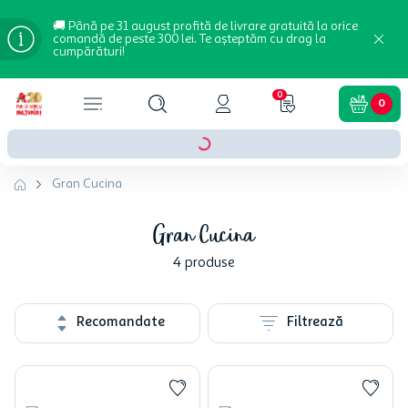
🚚 Până pe 31 august profită de livrare gratuită la orice
comandă de peste 300 lei. Te așteptăm cu drag la
cumpărături!
0
0
Gran Cucina
Gran Cucina
4
produse
Recomandate
Filtrează