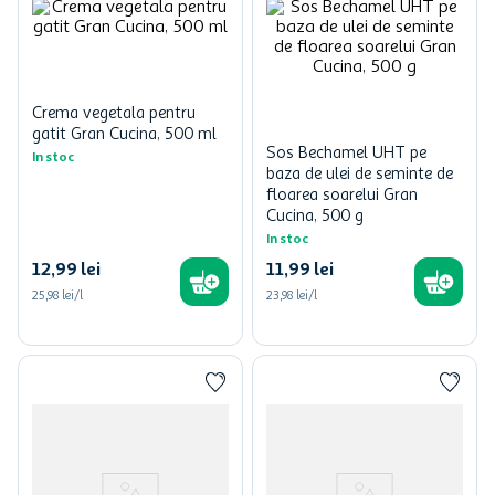
Crema vegetala pentru
gatit Gran Cucina, 500 ml
Sos Bechamel UHT pe
In stoc
baza de ulei de seminte de
floarea soarelui Gran
Cucina, 500 g
In stoc
12
,
99
lei
11
,
99
lei
25,98 lei/l
23,98 lei/l