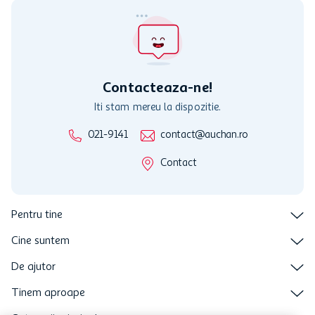
nu poate fi utilizat in legatura cu alti comercianți sau pentru alte
activitati in afara celor mentionate in Termene si Conditii. Auchan
nu raspunde pentru imposibilitatea utilizarii Cardului in perioada in
care aceste este suspendat sau in perioada in care sunt efectuate
intretineri sau reparatii tehnice la sistemul de utilizarea al Cardului.
Contacteaza-ne!
Iti stam mereu la dispozitie.
021-9141
contact@auchan.ro
Contact
Pentru tine
Cine suntem
De ajutor
Tinem aproape