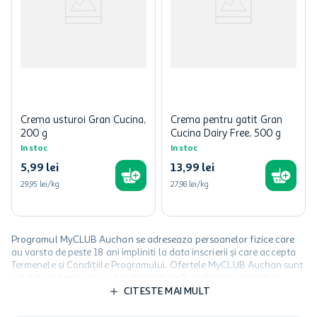
Crema usturoi Gran Cucina,
Crema pentru gatit Gran
200 g
Cucina Dairy Free, 500 g
In stoc
In stoc
5
,
99
lei
13
,
99
lei
29,95 lei/kg
27,98 lei/kg
Programul MyCLUB Auchan se adreseaza persoanelor fizice care
au varsta de peste 18 ani impliniti la data inscrierii și care accepta
Termenele și Condițiile Programului. Ofertele MyCLUB Auchan sunt
valabile in limita stocurilor disponibile. Beneficiile se acorda in
limita a 12 unitati / card client o singura data in perioada promotiei.
CITESTE MAI MULT
Cardul poate fi utilizat doar in legatura cu magazinele Auchan
participante și pentru acțiuni promotionale indicate de Auchan si