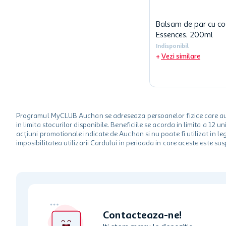
Balsam de par cu co
Essences, 200ml
Indisponibil
Vezi similare
Programul MyCLUB Auchan se adreseaza persoanelor fizice care au va
in limita stocurilor disponibile. Beneficiile se acorda in limita a 12
acțiuni promotionale indicate de Auchan si nu poate fi utilizat in l
imposibilitatea utilizarii Cardului in perioada in care aceste este su
Contacteaza-ne!