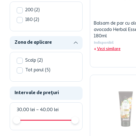
200
(
2
)
180
(
2
)
Balsam de par cu alo
avocado Herbal Ess
180ml
Zona de aplicare
Indisponibil
Vezi similare
Scalp
(
2
)
Tot parul
(
5
)
Intervale de prețuri
30,00 lei
–
40,00 lei