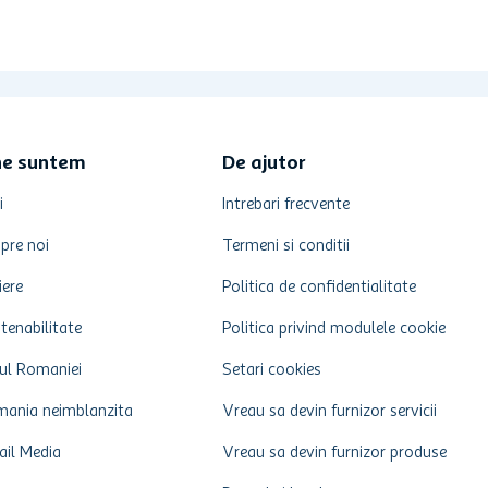
ne suntem
De ajutor
i
Intrebari frecvente
pre noi
Termeni si conditii
iere
Politica de confidentialitate
tenabilitate
Politica privind modulele cookie
ul Romaniei
Setari cookies
ania neimblanzita
Vreau sa devin furnizor servicii
ail Media
Vreau sa devin furnizor produse