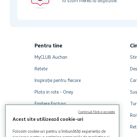
Iti stam mereu la dispozitie.
Pentru tine
Ci
MyCLUB Auchan
Stir
Retete
Des
Inspirație pentru fiecare
Car
Plata in rate - Oney
Sus
Emitere Factura
Tur
Continuă fără a accepta
Dezabonare comunicare comerciala
Rom
Acest site utilizează cookie-uri
Ret
Folosim cookie-uri pentru a îmbunătăți experiența de