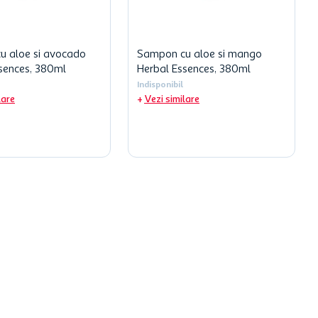
u aloe si avocado
Sampon cu aloe si mango
sences, 380ml
Herbal Essences, 380ml
Indisponibil
lare
Vezi similare