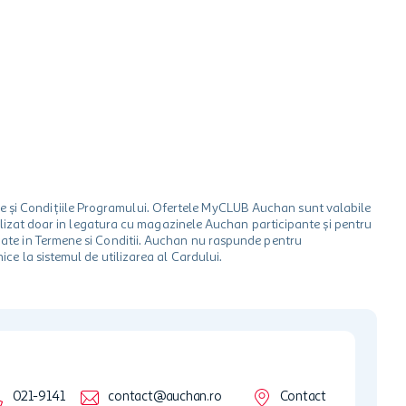
le și Condițiile Programului. Ofertele MyCLUB Auchan sunt valabile
 utilizat doar in legatura cu magazinele Auchan participante și pentru
ionate in Termene si Conditii. Auchan nu raspunde pentru
ice la sistemul de utilizarea al Cardului.
021-9141
contact@auchan.ro
Contact