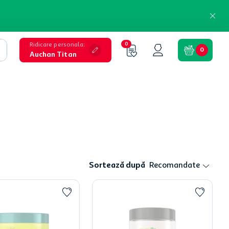
Ridicare personala
:
0
0
Auchan Titan
Sortează după
Recomandate