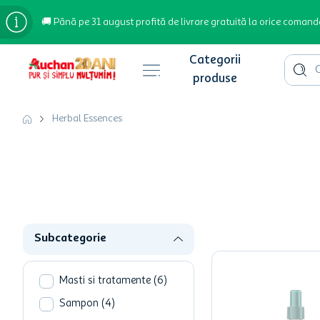
🚚 Până pe 31 august profită de livrare gratuită la orice comand
Cauta 
Căutări populare
Herbal Essences
bere
cafea
inghetata
apa plata
Subcategorie
cafea boabe
troler
Masti si tratamente
(
6
)
garden star
Sampon
(
4
)