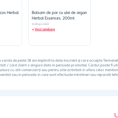
cos Herbal
Balsam de par cu ulei de argan
Herbal Essences, 200ml
Indisponibil
Vezi similare
rsta de peste 18 ani impliniti la data inscrierii și care accepta Termene
 unitati / card client o singura data in perioada promotiei. Cardul poate fi
egatura cu alti comercianți sau pentru alte activitati in afara celor ment
spendat sau in perioada in care sunt efectuate intretineri sau reparatii tehn