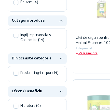
hartie igienica
Balsam
(
4
)
ciocolata
lapte
Categorii produse
Ingrijire personala si
Ulei de argan pentru
Cosmetice
(
14
)
Herbal Essences, 10
Indisponibil
Vezi similare
Din aceasta categorie
Produse ingrijire par
(
14
)
Efect / Beneficiu
Hidratare
(
6
)