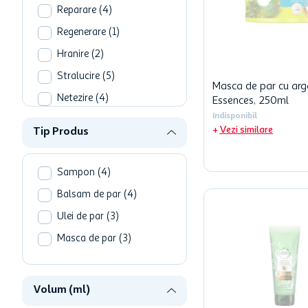
Reparare
(
4
)
Regenerare
(
1
)
Hranire
(
2
)
Stralucire
(
5
)
Masca de par cu arg
Netezire
(
4
)
Essences, 250ml
Indisponibil
Anti-frizz
(
3
)
Vezi similare
Tip Produs
Protectie culoare
(
1
)
Protectie termica
(
1
)
Sampon
(
4
)
Calmare scalp
(
1
)
Balsam de par
(
4
)
Vezi mai mult
Ulei de par
(
3
)
Masca de par
(
3
)
Volum (ml)