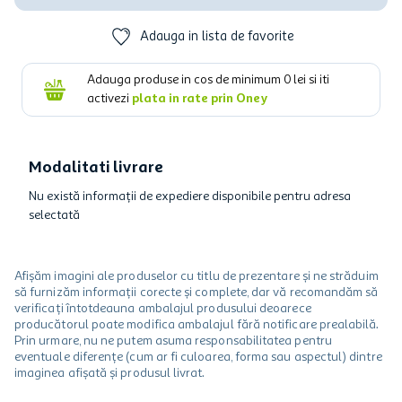
Adauga in lista de favorite
Adauga produse in cos de minimum
0
lei si iti
activezi
plata in rate prin Oney
Modalitati livrare
Nu există informații de expediere disponibile pentru adresa
selectată
Afișăm imagini ale produselor cu titlu de prezentare și ne străduim
să furnizăm informații corecte și complete, dar vă recomandăm să
verificați întotdeauna ambalajul produsului deoarece
producătorul poate modifica ambalajul fără notificare prealabilă.
Prin urmare, nu ne putem asuma responsabilitatea pentru
eventuale diferențe (cum ar fi culoarea, forma sau aspectul) dintre
imaginea afișată și produsul livrat.