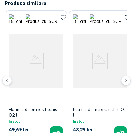
Produse similare
Horinca de prune Chechis
Palinca de mere Chechis, 0.2
0.2 l
l
In stoc
In stoc
49
,
69
lei
48
,
29
lei