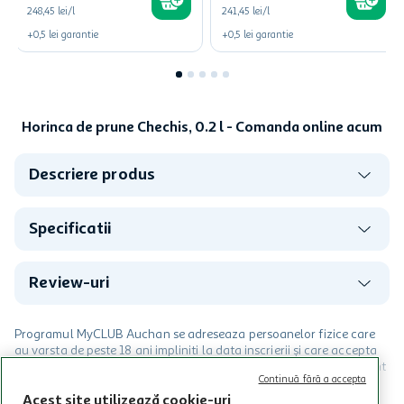
248,45 lei/l
241,45 lei/l
+
0,5
lei
garantie
+
0,5
lei
garantie
Horinca de prune Chechis, 0.2 l - Comanda online acum
Descriere produs
Specificatii
Review-uri
Programul MyCLUB Auchan se adreseaza persoanelor fizice care
au varsta de peste 18 ani impliniti la data inscrierii și care accepta
Termenele și Condițiile Programului. Ofertele MyCLUB Auchan sunt
Continuă fără a accepta
valabile in limita stocurilor disponibile. Beneficiile se acorda in
limita a 12 unitati / card client o singura data in perioada promotiei.
Acest site utilizează cookie-uri
CITESTE MAI MULT