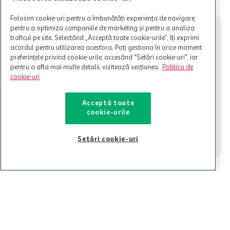
Cardul poate fi utilizat doar in legatura cu magazinele Auchan
participante și pentru acțiuni promotionale indicate de Auchan si
Folosim cookie-uri pentru a îmbunătăți experiența de navigare,
nu poate fi utilizat in legatura cu alti comercianți sau pentru alte
pentru a optimiza campaniile de marketing și pentru a analiza
activitati in afara celor mentionate in Termene si Conditii. Auchan
traficul pe site. Selectând „Acceptă toate cookie-urile”, îți exprimi
nu raspunde pentru imposibilitatea utilizarii Cardului in perioada in
acordul pentru utilizarea acestora. Poți gestiona în orice moment
care aceste este suspendat sau in perioada in care sunt efectuate
preferințele privind cookie-urile, accesând "Setări cookie-uri", iar
intretineri sau reparatii tehnice la sistemul de utilizarea al Cardului.
pentru a afla mai multe detalii, vizitează secțiunea
Politica de
cookie-uri
Contacteaza-ne!
Iti stam mereu la dispozitie.
Acceptă toate
cookie-urile
021-9141
contact@auchan.ro
Contact
Setări cookie-uri
Pentru tine
Cine suntem
De ajutor