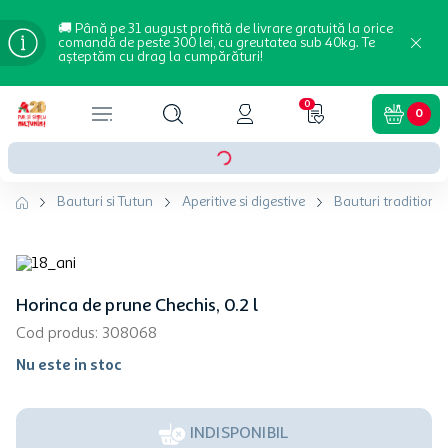
🚚 Până pe 31 august profită de livrare gratuită la orice
comandă de peste 300 lei, cu greutatea sub 40kg. Te
așteptăm cu drag la cumpărături!
0
0
Bauturi si Tutun
Aperitive si digestive
Bauturi traditiona
Horinca de prune Chechis, 0.2 l
Cod produs
:
308068
Nu este in stoc
INDISPONIBIL