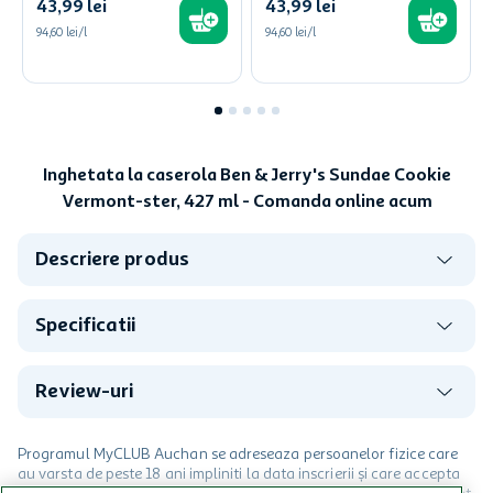
43
,
99
lei
43
,
99
lei
94,60 lei/l
94,60 lei/l
Inghetata la caserola Ben & Jerry's Sundae Cookie
Vermont-ster, 427 ml - Comanda online acum
Descriere produs
Specificatii
Review-uri
Programul MyCLUB Auchan se adreseaza persoanelor fizice care
au varsta de peste 18 ani impliniti la data inscrierii și care accepta