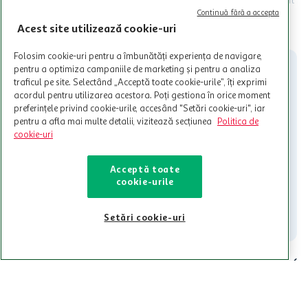
Termenele și Condițiile Programului. Ofertele MyCLUB Auchan sunt
valabile in limita stocurilor disponibile. Beneficiile se acorda in
Continuă fără a accepta
limita a 12 unitati / card client o singura data in perioada promotiei.
CITESTE MAI MULT
Acest site utilizează cookie-uri
Cardul poate fi utilizat doar in legatura cu magazinele Auchan
participante și pentru acțiuni promotionale indicate de Auchan si
Folosim cookie-uri pentru a îmbunătăți experiența de navigare,
nu poate fi utilizat in legatura cu alti comercianți sau pentru alte
pentru a optimiza campaniile de marketing și pentru a analiza
activitati in afara celor mentionate in Termene si Conditii. Auchan
traficul pe site. Selectând „Acceptă toate cookie-urile”, îți exprimi
nu raspunde pentru imposibilitatea utilizarii Cardului in perioada in
acordul pentru utilizarea acestora. Poți gestiona în orice moment
care aceste este suspendat sau in perioada in care sunt efectuate
preferințele privind cookie-urile, accesând "Setări cookie-uri", iar
intretineri sau reparatii tehnice la sistemul de utilizarea al Cardului.
pentru a afla mai multe detalii, vizitează secțiunea
Politica de
Contacteaza-ne!
cookie-uri
Iti stam mereu la dispozitie.
Acceptă toate
021-9141
contact@auchan.ro
cookie-urile
Contact
Setări cookie-uri
Pentru tine
Cine suntem