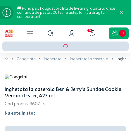
🚚 Până pe 31 august profită de livrare gratuită la orice
comandă de peste 300 lei. Te așteptăm cu drag la
cumpărături!
0
0
Congelate
Inghetata
Inghetata la caserola
Ingheta
Inghetata la caserola Ben & Jerry's Sundae Cookie
Vermont-ster, 427 ml
Cod produs
:
360715
Nu este in stoc