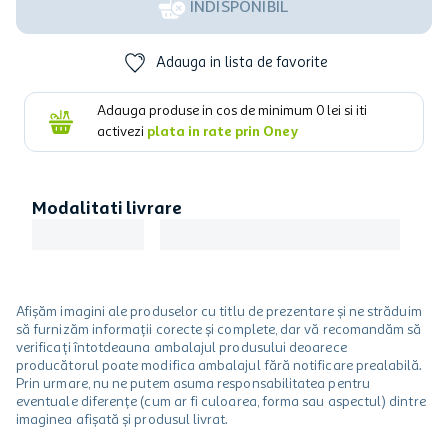
INDISPONIBIL
Adauga in lista de favorite
Adauga produse in cos de minimum
0
lei si iti
activezi
plata in rate prin Oney
Modalitati livrare
Afișăm imagini ale produselor cu titlu de prezentare și ne străduim
să furnizăm informații corecte și complete, dar vă recomandăm să
verificați întotdeauna ambalajul produsului deoarece
producătorul poate modifica ambalajul fără notificare prealabilă.
Prin urmare, nu ne putem asuma responsabilitatea pentru
eventuale diferențe (cum ar fi culoarea, forma sau aspectul) dintre
imaginea afișată și produsul livrat.