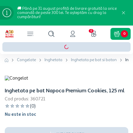
🚚 Până pe 31 august profită de livrare gratuită la orice
comandă de peste 300 lei. Te așteptăm cu drag la
cumpărături!
0
0
Congelate
Inghetata
Inghetata pe bat si baton
Ingh
Inghetata pe bat Napoca Premium Cookies, 125 ml
Cod produs
:
360721
☆
☆
☆
☆
☆
(
0
)
Nu este in stoc