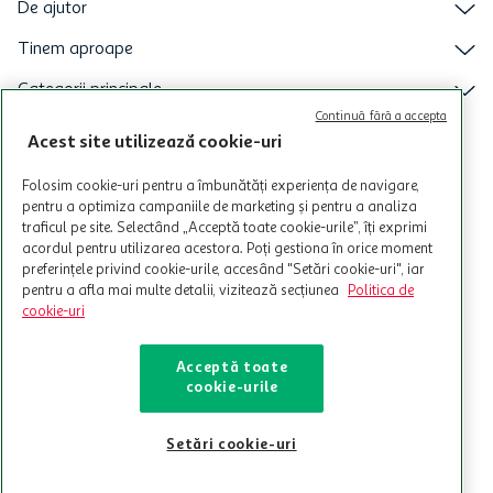
De ajutor
Tinem aproape
Categorii principale
Continuă fără a accepta
Intra acum in aplicatia Auchan
Acest site utilizează cookie-uri
Folosim cookie-uri pentru a îmbunătăți experiența de navigare,
pentru a optimiza campaniile de marketing și pentru a analiza
traficul pe site. Selectând „Acceptă toate cookie-urile”, îți exprimi
acordul pentru utilizarea acestora. Poți gestiona în orice moment
preferințele privind cookie-urile, accesând "Setări cookie-uri", iar
pentru a afla mai multe detalii, vizitează secțiunea
Politica de
cookie-uri
Acceptă toate
cookie-urile
© Copyright Auchan 2026. Toate drepturile rezervate!
Setări cookie-uri
Powered by