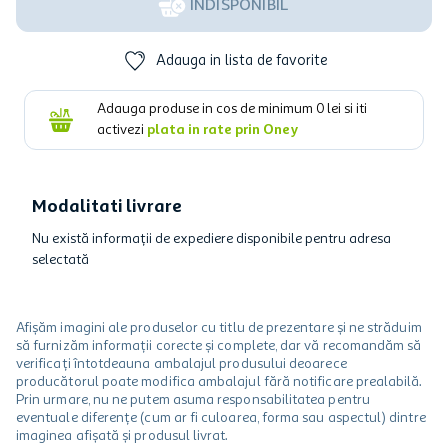
INDISPONIBIL
Adauga in lista de favorite
Adauga produse in cos de minimum
0
lei si iti
activezi
plata in rate prin Oney
Modalitati livrare
Nu există informații de expediere disponibile pentru adresa
selectată
Afișăm imagini ale produselor cu titlu de prezentare și ne străduim
să furnizăm informații corecte și complete, dar vă recomandăm să
verificați întotdeauna ambalajul produsului deoarece
producătorul poate modifica ambalajul fără notificare prealabilă.
Prin urmare, nu ne putem asuma responsabilitatea pentru
eventuale diferențe (cum ar fi culoarea, forma sau aspectul) dintre
imaginea afișată și produsul livrat.