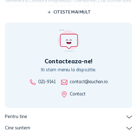
Termenele și Condițiile Programului. Ofertele MyCLUB Auchan sunt
valabile in limita stocurilor disponibile. Beneficiile se acorda in
limita a 12 unitati / card client o singura data in perioada promotiei.
CITESTE MAI MULT
Cardul poate fi utilizat doar in legatura cu magazinele Auchan
participante și pentru acțiuni promotionale indicate de Auchan si
nu poate fi utilizat in legatura cu alti comercianți sau pentru alte
activitati in afara celor mentionate in Termene si Conditii. Auchan
nu raspunde pentru imposibilitatea utilizarii Cardului in perioada in
care aceste este suspendat sau in perioada in care sunt efectuate
intretineri sau reparatii tehnice la sistemul de utilizarea al Cardului.
Contacteaza-ne!
Iti stam mereu la dispozitie.
021-9141
contact@auchan.ro
Contact
Pentru tine
Cine suntem