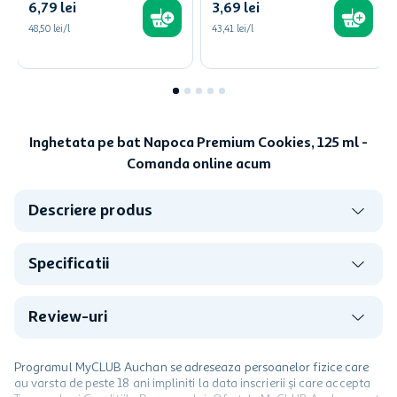
6
,
79
lei
3
,
69
lei
48,50 lei/l
43,41 lei/l
Inghetata pe bat Napoca Premium Cookies, 125 ml -
Comanda online acum
Descriere produs
Specificatii
Review-uri
Programul MyCLUB Auchan se adreseaza persoanelor fizice care
au varsta de peste 18 ani impliniti la data inscrierii și care accepta