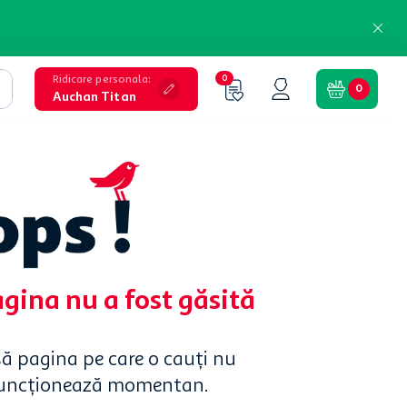
Ridicare personala
:
0
0
Auchan Titan
agina nu a fost găsită
să pagina pe care o cauți nu
funcționează momentan.