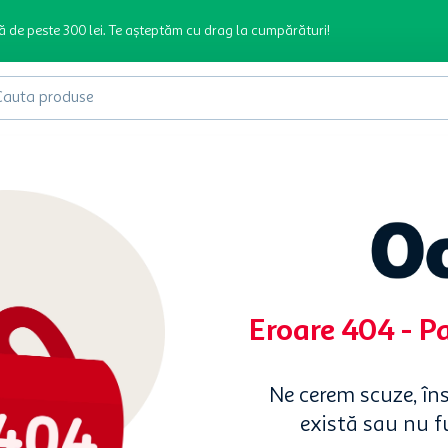
ă de peste 300 lei. Te așteptăm cu drag la cumpărături!
produse
Eroare 404 - P
Ne cerem scuze, în
există sau nu 