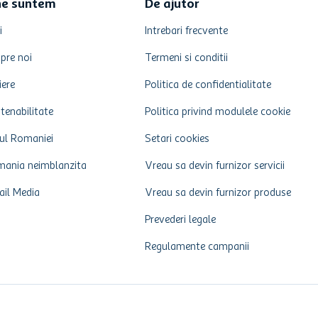
ne suntem
De ajutor
i
Intrebari frecvente
pre noi
Termeni si conditii
iere
Politica de confidentialitate
tenabilitate
Politica privind modulele cookie
ul Romaniei
Setari cookies
ania neimblanzita
Vreau sa devin furnizor servicii
ail Media
Vreau sa devin furnizor produse
Prevederi legale
Regulamente campanii