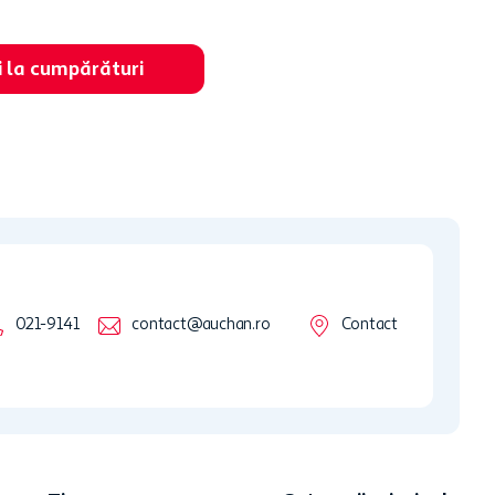
i la cumpărături
021-9141
contact@auchan.ro
Contact