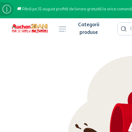
🚚 Până pe 31 august profită de livrare gratuită la orice comand
Cauta 
Căutări populare
bere
cafea
inghetata
apa plata
cafea boabe
troler
hartie igienica