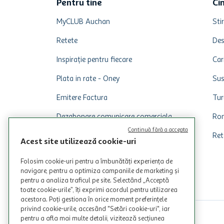
Pentru tine
Ci
MyCLUB Auchan
Stir
Retete
Des
Inspirație pentru fiecare
Car
Plata in rate - Oney
Sus
Emitere Factura
Tur
Dezabonare comunicare comerciala
Rom
Continuă fără a accepta
Ret
Acest site utilizează cookie-uri
Folosim cookie-uri pentru a îmbunătăți experiența de
navigare, pentru a optimiza campaniile de marketing și
pentru a analiza traficul pe site. Selectând „Acceptă
toate cookie-urile”, îți exprimi acordul pentru utilizarea
acestora. Poți gestiona în orice moment preferințele
privind cookie-urile, accesând "Setări cookie-uri", iar
pentru a afla mai multe detalii, vizitează secțiunea