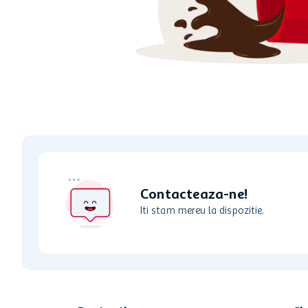
ciocolata
garden star
lapte
Contacteaza-ne!
Iti stam mereu la dispozitie.