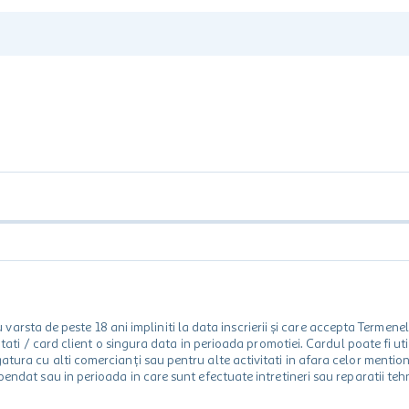
rsta de peste 18 ani impliniti la data inscrierii și care accepta Termene
 unitati / card client o singura data in perioada promotiei. Cardul poate fi
egatura cu alti comercianți sau pentru alte activitati in afara celor ment
spendat sau in perioada in care sunt efectuate intretineri sau reparatii tehn