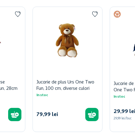
rse
Jucarie de plus Urs One Two
Jucarie de
un, 28cm
Fun, 100 cm, diverse culori
One Two F
In stoc
In stoc
29
,
99
le
79
,
99
lei
29,99 lei/buc