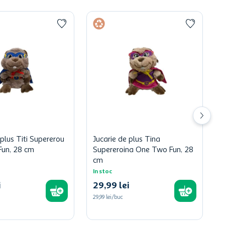
 plus Titi Supererou
Jucarie de plus Tina
un, 28 cm
Supereroina One Two Fun, 28
cm
In stoc
i
29
,
99
lei
29,99 lei/buc