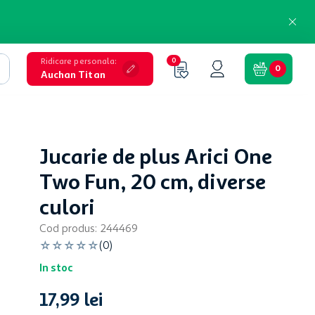
Ridicare personala
:
0
0
Auchan Titan
Jucarie de plus Arici One
Two Fun, 20 cm, diverse
culori
Cod produs
:
244469
☆
☆
☆
☆
☆
(
0
)
In stoc
17
,
99
lei