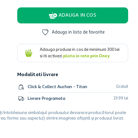
ADAUGA IN COS
Adauga in lista de favorite
Adauga produse in cos de minimum
300
lei
si iti activezi
plata in rate prin Oney
Modalitati livrare
Click & Collect Auchan - Titan
Gratuit
Livrare Programata
19
,
99
lei
icați întotdeauna ambalajul produsului deoarece producătorul poate
a, forma sau aspectul) dintre imaginea afișată și produsul livrat.