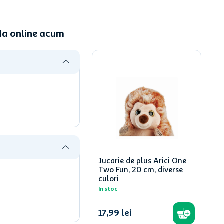
nda online acum
Jucarie de plus Arici One
Two Fun, 20 cm, diverse
culori
In stoc
17
,
99
lei