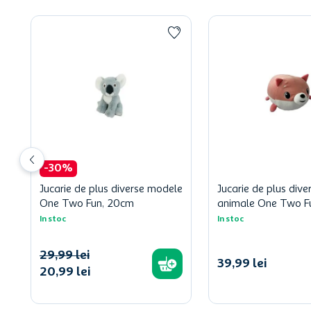
-
30
%
Jucarie de plus diverse modele
Jucarie de plus dive
One Two Fun, 20cm
animale One Two F
In stoc
In stoc
29
,
99
lei
39
,
99
lei
20
,
99
lei