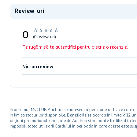
Review-uri
☆
☆
☆
☆
☆
0
(0 review-uri)
Te rugăm să te autentifici pentru a scrie o recenzie.
Nici un review
Programul MyCLUB Auchan se adreseaza persoanelor fizice care au va
in limita stocurilor disponibile. Beneficiile se acorda in limita a 12
acțiuni promotionale indicate de Auchan si nu poate fi utilizat in l
imposibilitatea utilizarii Cardului in perioada in care aceste este su