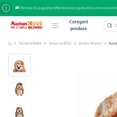
🚚 Până pe 31 august profită de livrare gratuită la orice comand
Cauta 
Căutări populare
Jucarii si Bebe
Jocuri si LEGO
Jucarii de plus
Jucar
bere
cafea
inghetata
apa plata
cafea boabe
troler
hartie igienica