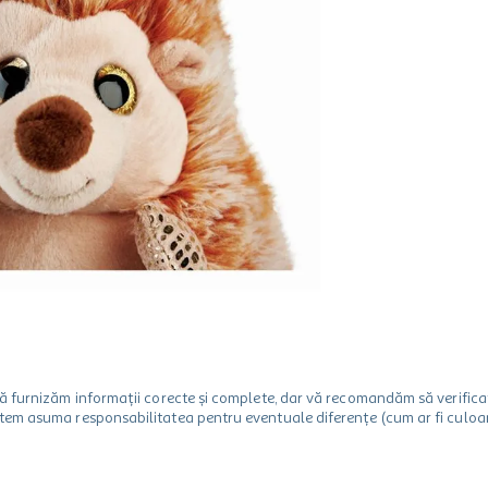
m să furnizăm informații corecte și complete, dar vă recomandăm să verif
utem asuma responsabilitatea pentru eventuale diferențe (cum ar fi culoare