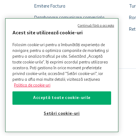
Emitere Factura
Tur
Dezabonare comunicare comerciala
Rom
Continuă fără a accepta
Ret
Acest site utilizează cookie-uri
Folosim cookie-uri pentru a îmbunătăți experiența de
navigare, pentru a optimiza campaniile de marketing și
pentru a analiza traficul pe site. Selectând „Acceptă
toate cookie-urile”, îți exprimi acordul pentru utilizarea
acestora. Poți gestiona în orice moment preferințele
privind cookie-urile, accesând "Setări cookie-uri", iar
pentru a afla mai multe detalii, vizitează secțiunea
Politica de cookie-uri
Acceptă toate cookie-urile
Setări cookie-uri
© Copyright Auchan 2026. Toate drepturile rezervate!