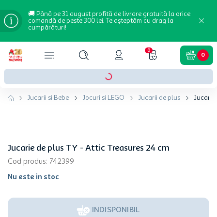
🚚 Până pe 31 august profită de livrare gratuită la orice
comandă de peste 300 lei. Te așteptăm cu drag la
cumpărături!
0
0
Jucarii si Bebe
Jocuri si LEGO
Jucarii de plus
Jucarie
Jucarie de plus TY - Attic Treasures 24 cm
Cod produs
:
742399
Nu este in stoc
INDISPONIBIL