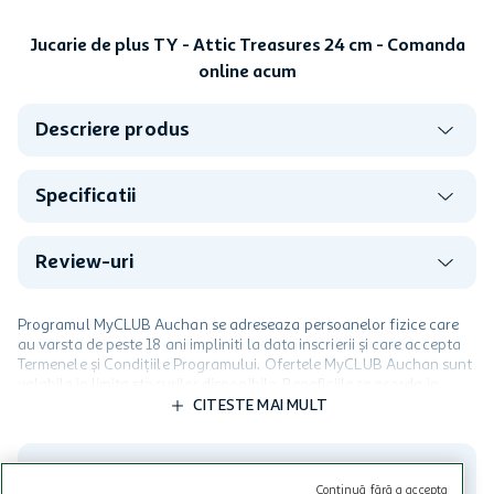
Jucarie de plus TY - Attic Treasures 24 cm - Comanda
online acum
Descriere produs
Specificatii
Review-uri
Programul MyCLUB Auchan se adreseaza persoanelor fizice care
au varsta de peste 18 ani impliniti la data inscrierii și care accepta
Termenele și Condițiile Programului. Ofertele MyCLUB Auchan sunt
valabile in limita stocurilor disponibile. Beneficiile se acorda in
limita a 12 unitati / card client o singura data in perioada promotiei.
CITESTE MAI MULT
Cardul poate fi utilizat doar in legatura cu magazinele Auchan
participante și pentru acțiuni promotionale indicate de Auchan si
nu poate fi utilizat in legatura cu alti comercianți sau pentru alte
activitati in afara celor mentionate in Termene si Conditii. Auchan
Continuă fără a accepta