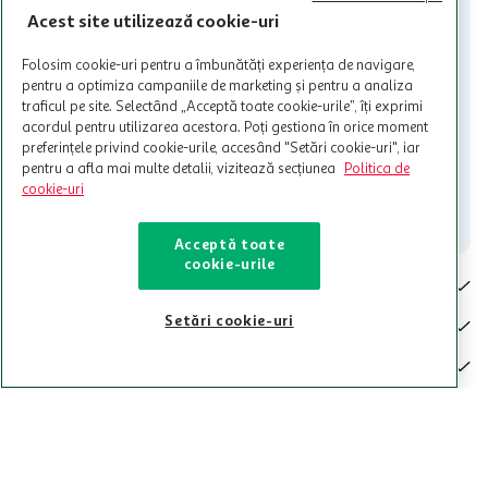
nu raspunde pentru imposibilitatea utilizarii Cardului in perioada in
Acest site utilizează cookie-uri
care aceste este suspendat sau in perioada in care sunt efectuate
intretineri sau reparatii tehnice la sistemul de utilizarea al Cardului.
Folosim cookie-uri pentru a îmbunătăți experiența de navigare,
Contacteaza-ne!
pentru a optimiza campaniile de marketing și pentru a analiza
traficul pe site. Selectând „Acceptă toate cookie-urile”, îți exprimi
Iti stam mereu la dispozitie.
acordul pentru utilizarea acestora. Poți gestiona în orice moment
preferințele privind cookie-urile, accesând "Setări cookie-uri", iar
021-9141
contact@auchan.ro
pentru a afla mai multe detalii, vizitează secțiunea
Politica de
cookie-uri
Contact
Acceptă toate
cookie-urile
Pentru tine
Setări cookie-uri
Cine suntem
De ajutor
Tinem aproape
Categorii principale