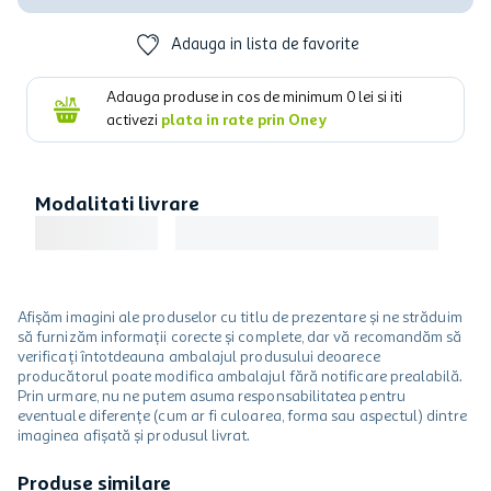
Adauga in lista de favorite
Adauga produse in cos de minimum
0
lei si iti
activezi
plata in rate prin Oney
Modalitati livrare
Afișăm imagini ale produselor cu titlu de prezentare și ne străduim
să furnizăm informații corecte și complete, dar vă recomandăm să
verificați întotdeauna ambalajul produsului deoarece
producătorul poate modifica ambalajul fără notificare prealabilă.
Prin urmare, nu ne putem asuma responsabilitatea pentru
eventuale diferențe (cum ar fi culoarea, forma sau aspectul) dintre
imaginea afișată și produsul livrat.
Produse similare