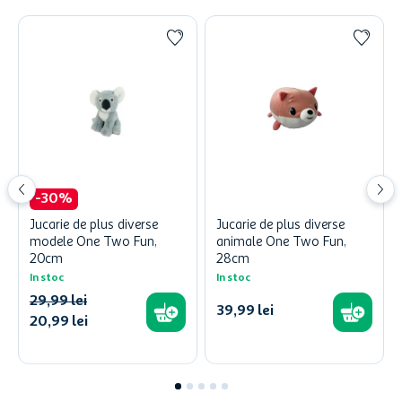
-
30
%
Jucarie de plus diverse
Jucarie de plus diverse
modele One Two Fun,
animale One Two Fun,
20cm
28cm
In stoc
In stoc
29
,
99
lei
39
,
99
lei
20
,
99
lei