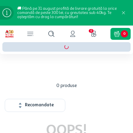
🚚 Până pe 31 august profită de livrare gratuită la orice
comandă de peste 300 lei, cu greutatea sub 40kg. Te
așteptăm cu drag la cumpărături!
0
0
0
produse
Recomandate
OOPS!