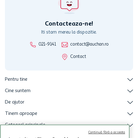
nu raspunde pentru imposibilitatea utilizarii Cardului in perioada in
care aceste este suspendat sau in perioada in care sunt efectuate
intretineri sau reparatii tehnice la sistemul de utilizarea al Cardului.
Contacteaza-ne!
Iti stam mereu la dispozitie.
021-9141
contact@auchan.ro
Contact
Pentru tine
Cine suntem
De ajutor
Tinem aproape
Categorii principale
Continuă fără a accepta