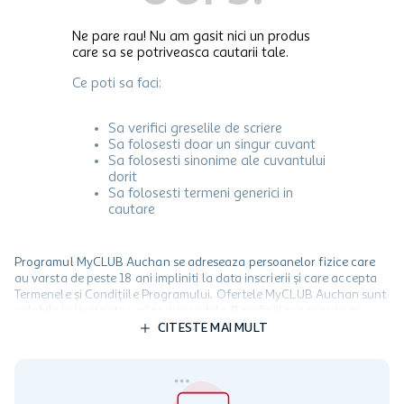
Ne pare rau! Nu am gasit nici un produs
care sa se potriveasca cautarii tale.
Ce poti sa faci:
Sa verifici greselile de scriere
Sa folosesti doar un singur cuvant
Sa folosesti sinonime ale cuvantului
dorit
Sa folosesti termeni generici in
cautare
Programul MyCLUB Auchan se adreseaza persoanelor fizice care
au varsta de peste 18 ani impliniti la data inscrierii și care accepta
Termenele și Condițiile Programului. Ofertele MyCLUB Auchan sunt
valabile in limita stocurilor disponibile. Beneficiile se acorda in
limita a 12 unitati / card client o singura data in perioada promotiei.
CITESTE MAI MULT
Cardul poate fi utilizat doar in legatura cu magazinele Auchan
participante și pentru acțiuni promotionale indicate de Auchan si
nu poate fi utilizat in legatura cu alti comercianți sau pentru alte
activitati in afara celor mentionate in Termene si Conditii. Auchan