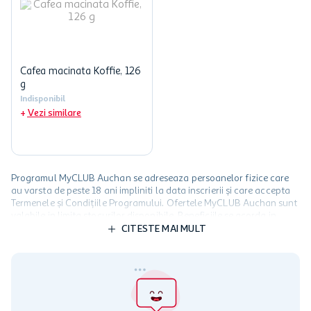
Cafea macinata Koffie, 126
g
Indisponibil
Vezi similare
Programul MyCLUB Auchan se adreseaza persoanelor fizice care
au varsta de peste 18 ani impliniti la data inscrierii și care accepta
Termenele și Condițiile Programului. Ofertele MyCLUB Auchan sunt
valabile in limita stocurilor disponibile. Beneficiile se acorda in
limita a 12 unitati / card client o singura data in perioada promotiei.
CITESTE MAI MULT
Cardul poate fi utilizat doar in legatura cu magazinele Auchan
participante și pentru acțiuni promotionale indicate de Auchan si
nu poate fi utilizat in legatura cu alti comercianți sau pentru alte
activitati in afara celor mentionate in Termene si Conditii. Auchan
nu raspunde pentru imposibilitatea utilizarii Cardului in perioada in
care aceste este suspendat sau in perioada in care sunt efectuate