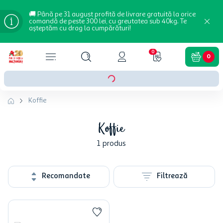
🚚 Până pe 31 august profită de livrare gratuită la orice
comandă de peste 300 lei, cu greutatea sub 40kg. Te
așteptăm cu drag la cumpărături!
0
0
Koffie
Koffie
1
produs
Recomandate
Filtrează