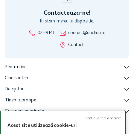
intretineri sau reparatii tehnice la sistemul de utilizarea al Cardului.
Contacteaza-ne!
Iti stam mereu la dispozitie.
021-9141
contact@auchan.ro
Contact
Pentru tine
Cine suntem
De ajutor
Tinem aproape
Categorii principale
Continuă fără a accepta
Intra acum in aplicatia Auchan
Acest site utilizează cookie-uri