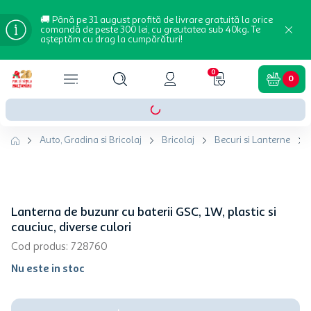
🚚 Până pe 31 august profită de livrare gratuită la orice
comandă de peste 300 lei, cu greutatea sub 40kg. Te
așteptăm cu drag la cumpărături!
0
0
Auto, Gradina si Bricolaj
Bricolaj
Becuri si Lanterne
Lanterna de buzunr cu baterii GSC, 1W, plastic si
cauciuc, diverse culori
Cod produs
:
728760
Nu este in stoc