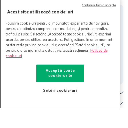
participante și pentru acțiuni promotionale indicate de Auchan si
Continuă fără a accepta
nu poate fi utilizat in legatura cu alti comercianți sau pentru alte
Acest site utilizează cookie-uri
activitati in afara celor mentionate in Termene si Conditii. Auchan
nu raspunde pentru imposibilitatea utilizarii Cardului in perioada in
Folosim cookie-uri pentru a îmbunătăți experiența de navigare,
care aceste este suspendat sau in perioada in care sunt efectuate
pentru a optimiza campaniile de marketing și pentru a analiza
intretineri sau reparatii tehnice la sistemul de utilizarea al Cardului.
traficul pe site. Selectând „Acceptă toate cookie-urile”, îți exprimi
acordul pentru utilizarea acestora. Poți gestiona în orice moment
Contacteaza-ne!
preferințele privind cookie-urile, accesând "Setări cookie-uri", iar
Iti stam mereu la dispozitie.
pentru a afla mai multe detalii, vizitează secțiunea
Politica de
cookie-uri
021-9141
contact@auchan.ro
Acceptă toate
Contact
cookie-urile
Setări cookie-uri
Pentru tine
Cine suntem
De ajutor
Tinem aproape