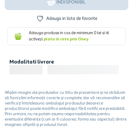
INDISPONIBIL
Adauga in lista de favorite
Adauga produse in cos de minimum
0
lei si iti
activezi
plata in rate prin Oney
Modalitati livrare
Afișăm imagini ale produselor cu titlu de prezentare și ne străduim
să furnizăm informații corecte și complete, dar vă recomandăm să
verificați întotdeauna ambalajul produsului deoarece
producătorul poate modifica ambalajul fără notificare prealabilă.
Prin urmare, nu ne putem asuma responsabilitatea pentru
eventuale diferențe (cum ar fi culoarea, forma sau aspectul) dintre
imaginea afișată și produsul livrat.