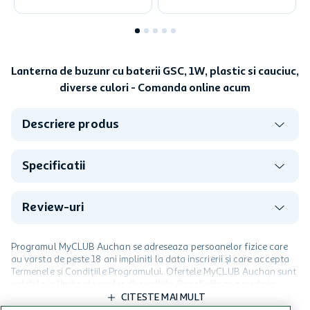
Lanterna de buzunr cu baterii GSC, 1W, plastic si cauciuc,
diverse culori - Comanda online acum
Descriere produs
Specificatii
Review-uri
Programul MyCLUB Auchan se adreseaza persoanelor fizice care
au varsta de peste 18 ani impliniti la data inscrierii și care accepta
Termenele și Condițiile Programului. Ofertele MyCLUB Auchan sunt
valabile in limita stocurilor disponibile. Beneficiile se acorda in
limita a 12 unitati / card client o singura data in perioada promotiei.
CITESTE MAI MULT
Cardul poate fi utilizat doar in legatura cu magazinele Auchan