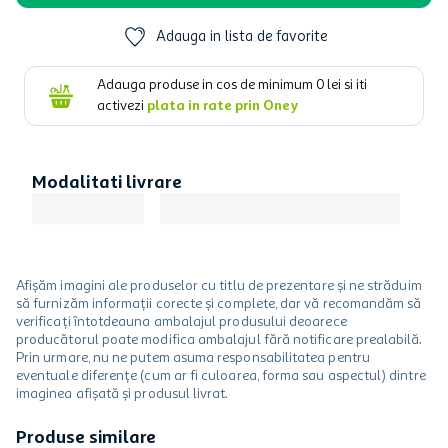
Adauga in lista de favorite
Adauga produse in cos de minimum
0
lei si iti
activezi
plata in rate prin Oney
Modalitati livrare
Afișăm imagini ale produselor cu titlu de prezentare și ne străduim
să furnizăm informații corecte și complete, dar vă recomandăm să
verificați întotdeauna ambalajul produsului deoarece
producătorul poate modifica ambalajul fără notificare prealabilă.
Prin urmare, nu ne putem asuma responsabilitatea pentru
eventuale diferențe (cum ar fi culoarea, forma sau aspectul) dintre
imaginea afișată și produsul livrat.
Produse similare