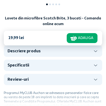
Lavete din microfibre Scotch Brite, 3 bucati - Comanda
online acum
19
,
99
lei
ADAUGA
Descriere produs
Specificatii
Review-uri
Programul MyCLUB Auchan se adreseaza persoanelor fizice care
au varsta de peste 18 ani impliniti la data inscrierii și care accepta
Termenele și Condițiile Programului. Ofertele MyCLUB Auchan sunt
valabile in limita stocurilor disponibile. Beneficiile se acorda in