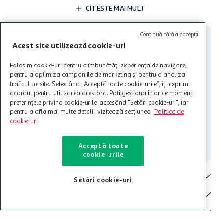
limita a 12 unitati / card client o singura data in perioada promotiei.
CITESTE MAI MULT
Cardul poate fi utilizat doar in legatura cu magazinele Auchan
participante și pentru acțiuni promotionale indicate de Auchan si
nu poate fi utilizat in legatura cu alti comercianți sau pentru alte
Continuă fără a accepta
activitati in afara celor mentionate in Termene si Conditii. Auchan
Acest site utilizează cookie-uri
nu raspunde pentru imposibilitatea utilizarii Cardului in perioada in
care aceste este suspendat sau in perioada in care sunt efectuate
Folosim cookie-uri pentru a îmbunătăți experiența de navigare,
intretineri sau reparatii tehnice la sistemul de utilizarea al Cardului.
pentru a optimiza campaniile de marketing și pentru a analiza
traficul pe site. Selectând „Acceptă toate cookie-urile”, îți exprimi
Contacteaza-ne!
acordul pentru utilizarea acestora. Poți gestiona în orice moment
Iti stam mereu la dispozitie.
preferințele privind cookie-urile, accesând "Setări cookie-uri", iar
pentru a afla mai multe detalii, vizitează secțiunea
Politica de
021-9141
contact@auchan.ro
cookie-uri
Contact
Acceptă toate
cookie-urile
Pentru tine
Setări cookie-uri
Cine suntem
De ajutor