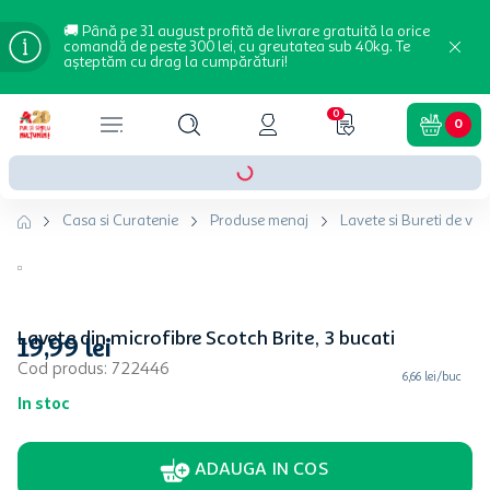
🚚 Până pe 31 august profită de livrare gratuită la orice
comandă de peste 300 lei, cu greutatea sub 40kg. Te
așteptăm cu drag la cumpărături!
0
0
Casa si Curatenie
Produse menaj
Lavete si Bureti de vas
Lavete din microfibre Scotch Brite, 3 bucati
19
,
99
lei
Cod produs
:
722446
6,66 lei/buc
In stoc
ADAUGA IN COS