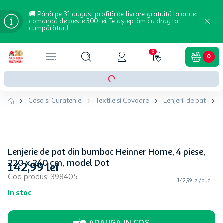
🚚 Până pe 31 august profită de livrare gratuită la orice
comandă de peste 300 lei. Te așteptăm cu drag la
cumpărături!
0
0
Casa si Curatenie
Textile si Covoare
Lenjerii de pat
Lenjerie de pat din bumbac Heinner Home, 4 piese,
220 x 240 cm, model Dot
142
,
99
lei
Cod produs
:
398405
142,99 lei/buc
In stoc