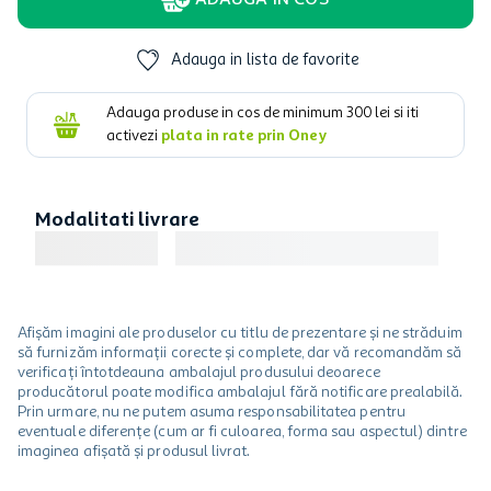
ADAUGA IN COS
Adauga in lista de favorite
Adauga produse in cos de minimum
300
lei si iti
activezi
plata in rate prin Oney
Modalitati livrare
Afișăm imagini ale produselor cu titlu de prezentare și ne străduim
să furnizăm informații corecte și complete, dar vă recomandăm să
verificați întotdeauna ambalajul produsului deoarece
producătorul poate modifica ambalajul fără notificare prealabilă.
Prin urmare, nu ne putem asuma responsabilitatea pentru
eventuale diferențe (cum ar fi culoarea, forma sau aspectul) dintre
imaginea afișată și produsul livrat.