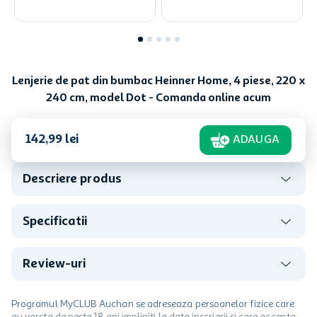
Lenjerie de pat din bumbac Heinner Home, 4 piese, 220 x
240 cm, model Dot - Comanda online acum
142
,
99
lei
ADAUGA
Descriere produs
Specificatii
Review-uri
Programul MyCLUB Auchan se adreseaza persoanelor fizice care
au varsta de peste 18 ani impliniti la data inscrierii și care accepta