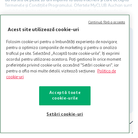
Termenele și Condițiile Programului. Ofertele MyCLUB Auchan sunt
valabile in limita stocurilor disponibile. Beneficiile se acorda in
limita a 12 unitati / card client o singura data in perioada promotiei.
CITESTE MAI MULT
Cardul poate fi utilizat doar in legatura cu magazinele Auchan
Continuă fără a accepta
participante și pentru acțiuni promotionale indicate de Auchan si
Acest site utilizează cookie-uri
nu poate fi utilizat in legatura cu alti comercianți sau pentru alte
activitati in afara celor mentionate in Termene si Conditii. Auchan
Folosim cookie-uri pentru a îmbunătăți experiența de navigare,
nu raspunde pentru imposibilitatea utilizarii Cardului in perioada in
pentru a optimiza campaniile de marketing și pentru a analiza
care aceste este suspendat sau in perioada in care sunt efectuate
traficul pe site. Selectând „Acceptă toate cookie-urile”, îți exprimi
intretineri sau reparatii tehnice la sistemul de utilizarea al Cardului.
acordul pentru utilizarea acestora. Poți gestiona în orice moment
preferințele privind cookie-urile, accesând "Setări cookie-uri", iar
Contacteaza-ne!
pentru a afla mai multe detalii, vizitează secțiunea
Politica de
Iti stam mereu la dispozitie.
cookie-uri
021-9141
contact@auchan.ro
Acceptă toate
cookie-urile
Contact
Setări cookie-uri
Pentru tine
Cine suntem