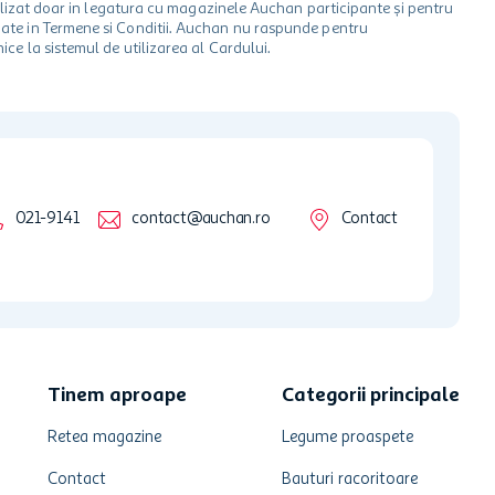
 utilizat doar in legatura cu magazinele Auchan participante și pentru
ionate in Termene si Conditii. Auchan nu raspunde pentru
ice la sistemul de utilizarea al Cardului.
021-9141
contact@auchan.ro
Contact
Tinem aproape
Categorii principale
Retea magazine
Legume proaspete
Contact
Bauturi racoritoare