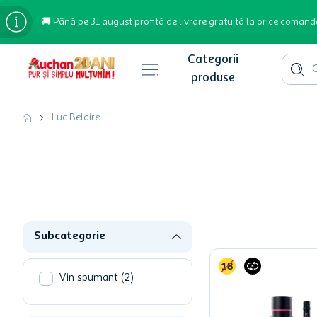
🚚 Până pe 31 august profită de livrare gratuită la orice comand
Cauta 
Căutări populare
Luc Belaire
bere
cafea
inghetata
apa plata
Subcategorie
cafea boabe
troler
Vin spumant
(
2
)
garden star