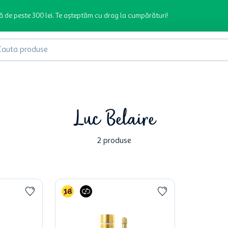
ă de peste 300 lei. Te așteptăm cu drag la cumpărături!
produse
Luc Belaire
2
produse