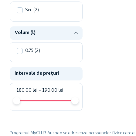
Sec
(
2
)
Volum (l)
0.75
(
2
)
Intervale de prețuri
180,00 lei
–
190,00 lei
Programul MyCLUB Auchan se adreseaza persoanelor fizice care au va