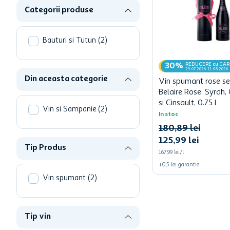
hartie igienica
Categorii produse
ciocolata
lapte
Bauturi si Tutun
(
2
)
REDUCERE cu CA
30%
29.07.2026-11.08.2026
Din aceasta categorie
Vin spumant rose se
Belaire Rose, Syrah,
si Cinsault, 0.75 l
Vin si Sampanie
(
2
)
In stoc
180
,
89
lei
125
,
99
lei
Tip Produs
167,99 lei/l
+
0,5
lei
garantie
Vin spumant
(
2
)
Tip vin