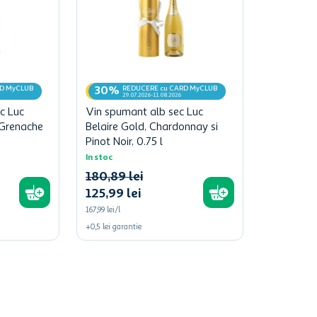
RD MyCLUB
REDUCERE cu CARD MyCLUB
30%
29.07.2026-11.08.2026
c Luc
Vin spumant alb sec Luc
 Grenache
Belaire Gold, Chardonnay si
Pinot Noir, 0.75 l
In stoc
180
,
89
lei
125
,
99
lei
167,99 lei/l
+
0,5
lei
garantie