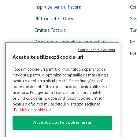
Inspirație pentru fiecare
Car
Plata in rate - Oney
Sus
Emitere Factura
Tur
Dezabonare comunicare comerciala
Rom
Continuă fără a accepta
Ret
Acest site utilizează cookie-uri
Folosim cookie-uri pentru a îmbunătăți experiența de
navigare, pentru a optimiza campaniile de marketing și
pentru a analiza traficul pe site. Selectând „Acceptă
toate cookie-urile”, îți exprimi acordul pentru utilizarea
acestora. Poți gestiona în orice moment preferințele
privind cookie-urile, accesând "Setări cookie-uri", iar
pentru a afla mai multe detalii, vizitează secțiunea
Politica de cookie-uri
Acceptă toate cookie-urile