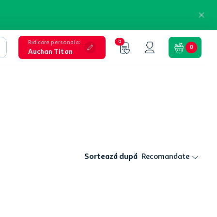
Ridicare personala
:
0
0
Auchan Titan
Sortează după
Recomandate