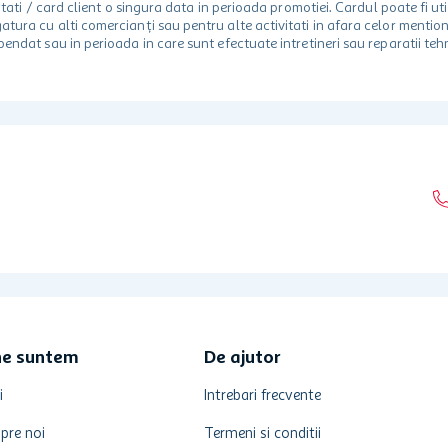
 unitati / card client o singura data in perioada promotiei. Cardul poate fi
egatura cu alti comercianți sau pentru alte activitati in afara celor ment
spendat sau in perioada in care sunt efectuate intretineri sau reparatii tehn
ne suntem
De ajutor
i
Intrebari frecvente
pre noi
Termeni si conditii