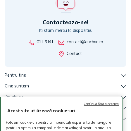
nu raspunde pentru imposibilitatea utilizarii Cardului in perioada in
care aceste este suspendat sau in perioada in care sunt efectuate
intretineri sau reparatii tehnice la sistemul de utilizarea al Cardului.
Contacteaza-ne!
Iti stam mereu la dispozitie.
021-9141
contact@auchan.ro
Contact
Pentru tine
Cine suntem
De ajutor
Continuă fără a accepta
Tinem aproape
Acest site utilizează cookie-uri
Categorii principale
Folosim cookie-uri pentru a îmbunătăți experiența de navigare,
pentru a optimiza campaniile de marketing și pentru a analiza