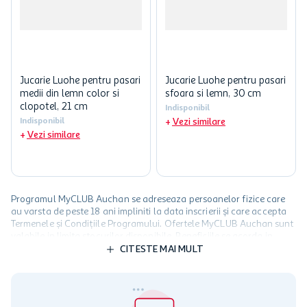
Jucarie Luohe pentru pasari
Jucarie Luohe pentru pasari
medii din lemn color si
sfoara si lemn, 30 cm
clopotel, 21 cm
Indisponibil
Indisponibil
Vezi similare
Vezi similare
Programul MyCLUB Auchan se adreseaza persoanelor fizice care
au varsta de peste 18 ani impliniti la data inscrierii și care accepta
Termenele și Condițiile Programului. Ofertele MyCLUB Auchan sunt
valabile in limita stocurilor disponibile. Beneficiile se acorda in
limita a 12 unitati / card client o singura data in perioada promotiei.
CITESTE MAI MULT
Cardul poate fi utilizat doar in legatura cu magazinele Auchan
participante și pentru acțiuni promotionale indicate de Auchan si
nu poate fi utilizat in legatura cu alti comercianți sau pentru alte
activitati in afara celor mentionate in Termene si Conditii. Auchan