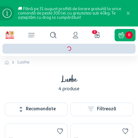
🚚 Până pe 31 august profită de livrare gratuită la orice
comandă de peste 300 lei, cu greutatea sub 40kg. Te
așteptăm cu drag la cumpărături!
0
0
Luohe
Luohe
4
produse
Recomandate
Filtrează