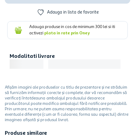
Adauga in lista de favorite
Adauga produse in cos de minimum
300
lei si iti
activezi
plata in rate prin Oney
Modalitati livrare
Afișăm imagini ale produselor cu titlu de prezentare și ne străduim
să furnizăm informații corecte și complete, dar vă recomandăm să
verificați întotdeauna ambalajul produsului deoarece
producătorul poate modifica ambalajul fără notificare prealabilă.
Prin urmare, nu ne putem asuma responsabilitatea pentru
eventuale diferențe (cum ar fi culoarea, forma sau aspectul) dintre
imaginea afișată și produsul livrat.
Produse similare