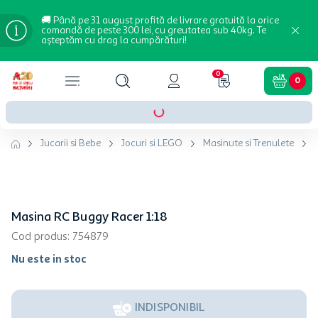
🚚 Până pe 31 august profită de livrare gratuită la orice
comandă de peste 300 lei, cu greutatea sub 40kg. Te
așteptăm cu drag la cumpărături!
0
0
Jucarii si Bebe
Jocuri si LEGO
Masinute si Trenulete
Masina RC Buggy Racer 1:18
Cod produs
:
754879
Nu este in stoc
INDISPONIBIL