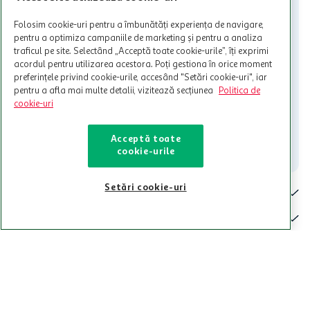
activitati in afara celor mentionate in Termene si Conditii. Auchan
nu raspunde pentru imposibilitatea utilizarii Cardului in perioada in
Folosim cookie-uri pentru a îmbunătăți experiența de navigare,
care aceste este suspendat sau in perioada in care sunt efectuate
pentru a optimiza campaniile de marketing și pentru a analiza
intretineri sau reparatii tehnice la sistemul de utilizarea al Cardului.
traficul pe site. Selectând „Acceptă toate cookie-urile”, îți exprimi
acordul pentru utilizarea acestora. Poți gestiona în orice moment
Contacteaza-ne!
preferințele privind cookie-urile, accesând "Setări cookie-uri", iar
Iti stam mereu la dispozitie.
pentru a afla mai multe detalii, vizitează secțiunea
Politica de
cookie-uri
021-9141
contact@auchan.ro
Acceptă toate
Contact
cookie-urile
Setări cookie-uri
Pentru tine
Cine suntem
De ajutor
Tinem aproape
Categorii principale