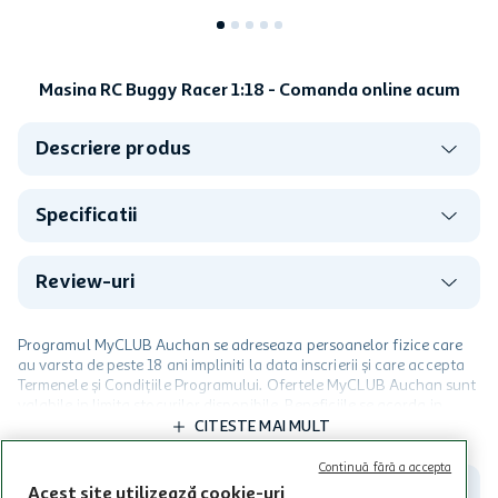
Masina RC Buggy Racer 1:18 - Comanda online acum
Descriere produs
Specificatii
Review-uri
Programul MyCLUB Auchan se adreseaza persoanelor fizice care
au varsta de peste 18 ani impliniti la data inscrierii și care accepta
Termenele și Condițiile Programului. Ofertele MyCLUB Auchan sunt
valabile in limita stocurilor disponibile. Beneficiile se acorda in
limita a 12 unitati / card client o singura data in perioada promotiei.
CITESTE MAI MULT
Cardul poate fi utilizat doar in legatura cu magazinele Auchan
participante și pentru acțiuni promotionale indicate de Auchan si
Continuă fără a accepta
nu poate fi utilizat in legatura cu alti comercianți sau pentru alte
Acest site utilizează cookie-uri