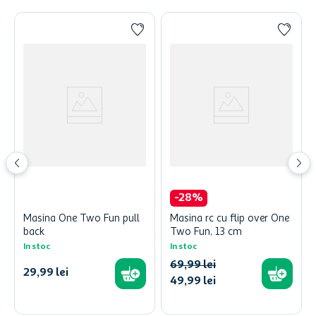
-
28
%
Masina One Two Fun pull
Masina rc cu flip over One
back
Two Fun, 13 cm
In stoc
In stoc
69
,
99
lei
29
,
99
lei
49
,
99
lei