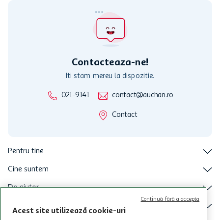
participante și pentru acțiuni promotionale indicate de Auchan si
nu poate fi utilizat in legatura cu alti comercianți sau pentru alte
activitati in afara celor mentionate in Termene si Conditii. Auchan
nu raspunde pentru imposibilitatea utilizarii Cardului in perioada in
care aceste este suspendat sau in perioada in care sunt efectuate
intretineri sau reparatii tehnice la sistemul de utilizarea al Cardului.
Contacteaza-ne!
Iti stam mereu la dispozitie.
021-9141
contact@auchan.ro
Contact
Pentru tine
Cine suntem
De ajutor
Continuă fără a accepta
Tinem aproape
Acest site utilizează cookie-uri