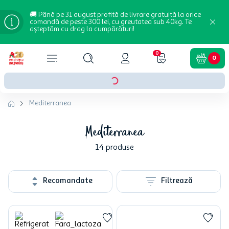
🚚 Până pe 31 august profită de livrare gratuită la orice
comandă de peste 300 lei, cu greutatea sub 40kg. Te
așteptăm cu drag la cumpărături!
0
0
Mediterranea
Mediterranea
14
produse
Recomandate
Filtrează