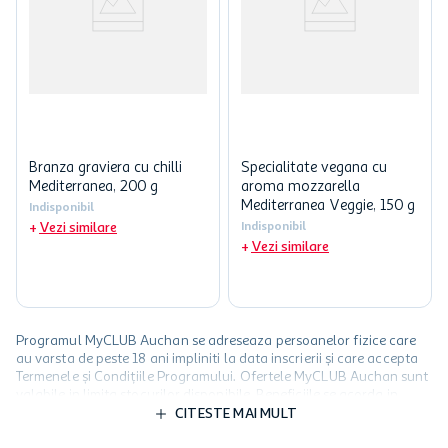
Branza graviera cu chilli
Specialitate vegana cu
Mediterranea, 200 g
aroma mozzarella
Mediterranea Veggie, 150 g
Indisponibil
Vezi similare
Indisponibil
Vezi similare
Programul MyCLUB Auchan se adreseaza persoanelor fizice care
au varsta de peste 18 ani impliniti la data inscrierii și care accepta
Termenele și Condițiile Programului. Ofertele MyCLUB Auchan sunt
valabile in limita stocurilor disponibile. Beneficiile se acorda in
limita a 12 unitati / card client o singura data in perioada promotiei.
CITESTE MAI MULT
Cardul poate fi utilizat doar in legatura cu magazinele Auchan