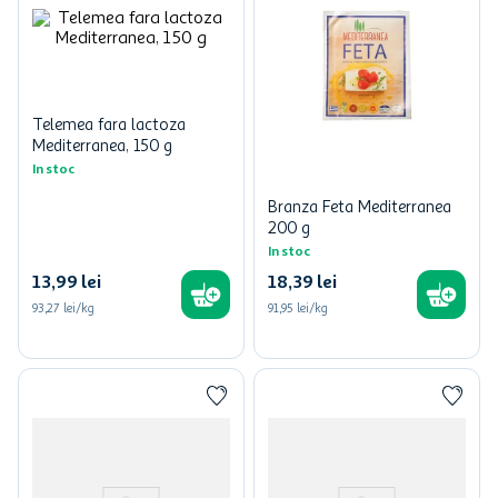
Telemea fara lactoza
Mediterranea, 150 g
In stoc
Branza Feta Mediterranea
200 g
In stoc
13
,
99
lei
18
,
39
lei
93,27 lei/kg
91,95 lei/kg