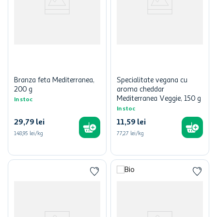
Branza feta Mediterranea,
Specialitate vegana cu
200 g
aroma cheddar
Mediterranea Veggie, 150 g
In stoc
In stoc
29
,
79
lei
11
,
59
lei
148,95 lei/kg
77,27 lei/kg