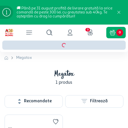
🚚 Până pe 31 august profită de livrare gratuită la orice
comandă de peste 300 lei, cu greutatea sub 40kg. Te
așteptăm cu drag la cumpărături!
0
0
Megatox
Megatox
1
produs
Recomandate
Filtrează