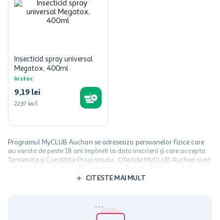
Insecticid spray universal
Megatox, 400ml
In stoc
9
,
19
lei
22,97 lei/l
Programul MyCLUB Auchan se adreseaza persoanelor fizice care
au varsta de peste 18 ani impliniti la data inscrierii și care accepta
Termenele și Condițiile Programului. Ofertele MyCLUB Auchan sunt
valabile in limita stocurilor disponibile. Beneficiile se acorda in
limita a 12 unitati / card client o singura data in perioada promotiei.
CITESTE MAI MULT
Cardul poate fi utilizat doar in legatura cu magazinele Auchan
participante și pentru acțiuni promotionale indicate de Auchan si
nu poate fi utilizat in legatura cu alti comercianți sau pentru alte
activitati in afara celor mentionate in Termene si Conditii. Auchan