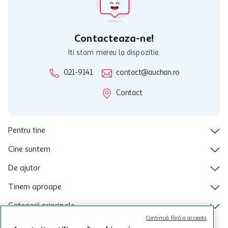
nu raspunde pentru imposibilitatea utilizarii Cardului in perioada in
care aceste este suspendat sau in perioada in care sunt efectuate
intretineri sau reparatii tehnice la sistemul de utilizarea al Cardului.
Contacteaza-ne!
Iti stam mereu la dispozitie.
021-9141
contact@auchan.ro
Contact
Pentru tine
Cine suntem
De ajutor
Tinem aproape
Categorii principale
Continuă fără a accepta
Intra acum in aplicatia Auchan