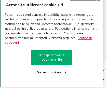
activitati in afara celor mentionate in Termene si Conditii. Auchan
Acest site utilizează cookie-uri
nu raspunde pentru imposibilitatea utilizarii Cardului in perioada in
care aceste este suspendat sau in perioada in care sunt efectuate
Folosim cookie-uri pentru a îmbunătăți experiența de navigare,
intretineri sau reparatii tehnice la sistemul de utilizarea al Cardului.
pentru a optimiza campaniile de marketing și pentru a analiza
traficul pe site. Selectând „Acceptă toate cookie-urile”, îți exprimi
Contacteaza-ne!
acordul pentru utilizarea acestora. Poți gestiona în orice moment
Iti stam mereu la dispozitie.
preferințele privind cookie-urile, accesând "Setări cookie-uri", iar
pentru a afla mai multe detalii, vizitează secțiunea
Politica de
021-9141
contact@auchan.ro
cookie-uri
Contact
Acceptă toate
cookie-urile
Pentru tine
Setări cookie-uri
Cine suntem
De ajutor
Tinem aproape
Categorii principale