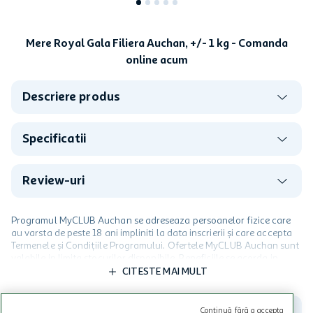
Mere Royal Gala Filiera Auchan, +/- 1 kg - Comanda
online acum
Descriere produs
Specificatii
Review-uri
Programul MyCLUB Auchan se adreseaza persoanelor fizice care
au varsta de peste 18 ani impliniti la data inscrierii și care accepta
Termenele și Condițiile Programului. Ofertele MyCLUB Auchan sunt
valabile in limita stocurilor disponibile. Beneficiile se acorda in
limita a 12 unitati / card client o singura data in perioada promotiei.
CITESTE MAI MULT
Cardul poate fi utilizat doar in legatura cu magazinele Auchan
participante și pentru acțiuni promotionale indicate de Auchan si
nu poate fi utilizat in legatura cu alti comercianți sau pentru alte
Continuă fără a accepta