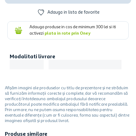
Adauga in lista de favorite
Adauga produse in cos de minimum
300
lei si iti
activezi
plata in rate prin Oney
Modalitati livrare
Afișăm imagini ale produselor cu titlu de prezentare și ne străduim
să furnizăm informații corecte și complete, dar vă recomandăm să
verificați întotdeauna ambalajul produsului deoarece
producătorul poate modifica ambalajul fără notificare prealabilă.
Prin urmare, nu ne putem asuma responsabilitatea pentru
eventuale diferențe (cum ar fi culoarea, forma sau aspectul) dintre
imaginea afișată și produsul livrat.
Produse similare