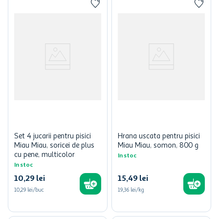
Set 4 jucarii pentru pisici
Hrana uscata pentru pisici
Miau Miau, soricei de plus
Miau Miau, somon, 800 g
cu pene, multicolor
In stoc
In stoc
10
,
29
lei
15
,
49
lei
10,29 lei/buc
19,36 lei/kg