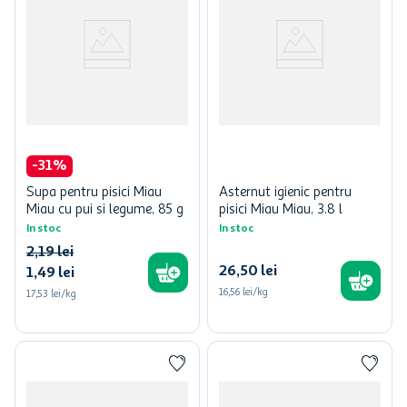
-
31
%
Supa pentru pisici Miau
Asternut igienic pentru
Miau cu pui si legume, 85 g
pisici Miau Miau, 3.8 l
In stoc
In stoc
2
,
19
lei
26
,
50
lei
1
,
49
lei
16,56 lei/kg
17,53 lei/kg