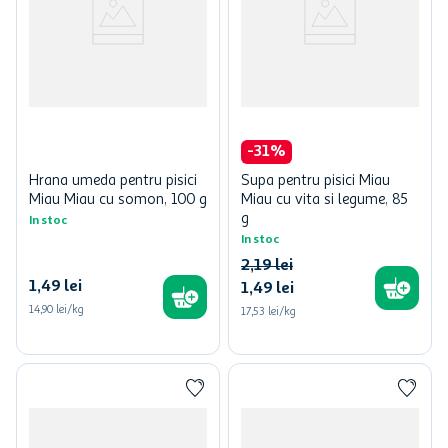
-
31
%
Hrana umeda pentru pisici
Supa pentru pisici Miau
Miau Miau cu somon, 100 g
Miau cu vita si legume, 85
g
In stoc
In stoc
2
,
19
lei
1
,
49
lei
1
,
49
lei
14,90 lei/kg
17,53 lei/kg