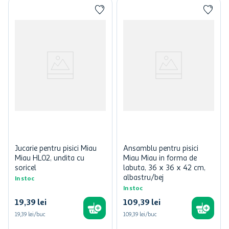
Jucarie pentru pisici Miau
Ansamblu pentru pisici
Miau HL02, undita cu
Miau Miau in forma de
soricel
labuta, 36 x 36 x 42 cm,
albastru/bej
In stoc
In stoc
19
,
39
lei
109
,
39
lei
19,39 lei/buc
109,39 lei/buc