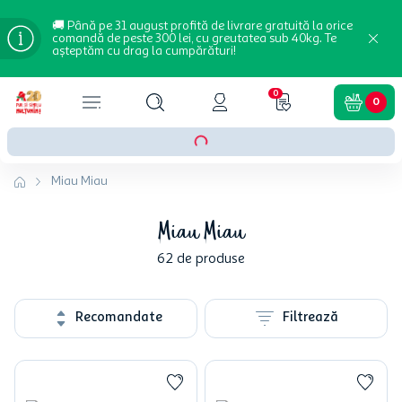
🚚 Până pe 31 august profită de livrare gratuită la orice
comandă de peste 300 lei, cu greutatea sub 40kg. Te
așteptăm cu drag la cumpărături!
0
0
Miau Miau
Miau Miau
62
de produse
Recomandate
Filtrează