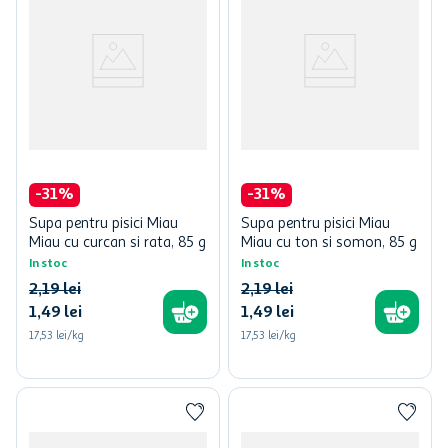
-
31
%
-
31
%
Supa pentru pisici Miau
Supa pentru pisici Miau
Miau cu curcan si rata, 85 g
Miau cu ton si somon, 85 g
In stoc
In stoc
2
,
19
lei
2
,
19
lei
1
,
49
lei
1
,
49
lei
17,53 lei/kg
17,53 lei/kg