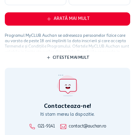
ARATĂ MAI MULT
Programul MyCLUB Auchan se adreseaza persoanelor fizice care
au varsta de peste 18 ani impliniti la data inscrierii și care accepta
Termenele și Condițiile Programului. Ofertele MyCLUB Auchan sunt
valabile in limita stocurilor disponibile. Beneficiile se acorda in
limita a 12 unitati / card client o singura data in perioada promotiei.
CITESTE MAI MULT
Cardul poate fi utilizat doar in legatura cu magazinele Auchan
participante și pentru acțiuni promotionale indicate de Auchan si
nu poate fi utilizat in legatura cu alti comercianți sau pentru alte
activitati in afara celor mentionate in Termene si Conditii. Auchan
nu raspunde pentru imposibilitatea utilizarii Cardului in perioada in
care aceste este suspendat sau in perioada in care sunt efectuate
intretineri sau reparatii tehnice la sistemul de utilizarea al Cardului.
Contacteaza-ne!
Iti stam mereu la dispozitie.
021-9141
contact@auchan.ro