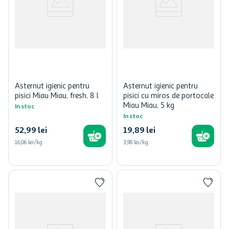
Asternut igienic pentru
Asternut igienic pentru
pisici Miau Miau, fresh, 8 l
pisici cu miros de portocale
Miau Miau, 5 kg
In stoc
In stoc
52
,
99
lei
19
,
89
lei
16,06 lei/kg
3,98 lei/kg