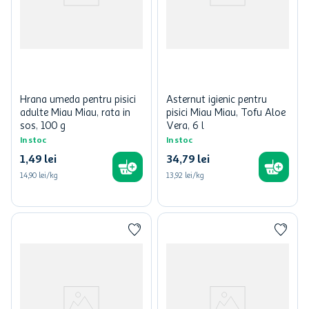
Hrana umeda pentru pisici
Asternut igienic pentru
adulte Miau Miau, rata in
pisici Miau Miau, Tofu Aloe
sos, 100 g
Vera, 6 l
In stoc
In stoc
1
,
49
lei
34
,
79
lei
14,90 lei/kg
13,92 lei/kg