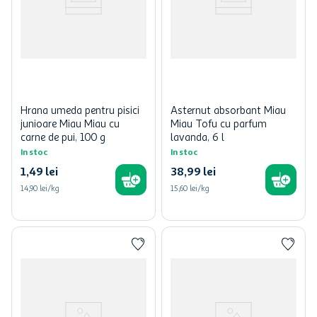
Hrana umeda pentru pisici
Asternut absorbant Miau
junioare Miau Miau cu
Miau Tofu cu parfum
carne de pui, 100 g
lavanda, 6 l
In stoc
In stoc
1
,
49
lei
38
,
99
lei
14,90 lei/kg
15,60 lei/kg