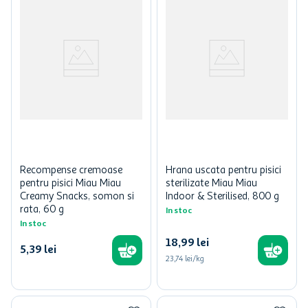
Recompense cremoase
Hrana uscata pentru pisici
pentru pisici Miau Miau
sterilizate Miau Miau
Creamy Snacks, somon si
Indoor & Sterilised, 800 g
rata, 60 g
In stoc
In stoc
18
,
99
lei
5
,
39
lei
23,74 lei/kg