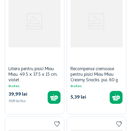
Litiera pentru pisici Miau
Recompense cremoase
Miau, 49.5 x 37.5 x 15 cm,
pentru pisici Miau Miau
violet
Creamy Snacks, pui, 60 g
In stoc
In stoc
39
,
99
lei
5
,
39
lei
39,99 lei/buc