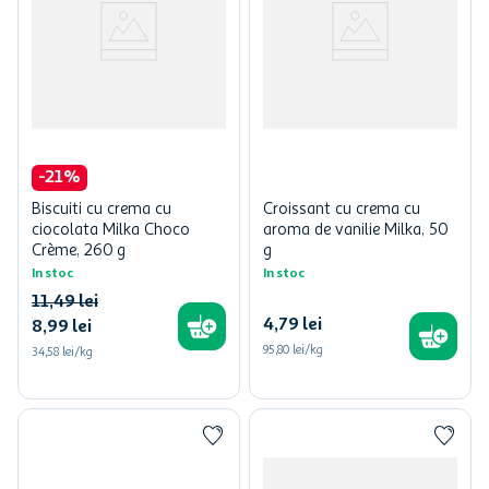
-
21
%
Biscuiti cu crema cu
Croissant cu crema cu
ciocolata Milka Choco
aroma de vanilie Milka, 50
Crème, 260 g
g
In stoc
In stoc
11
,
49
lei
4
,
79
lei
8
,
99
lei
95,80 lei/kg
34,58 lei/kg