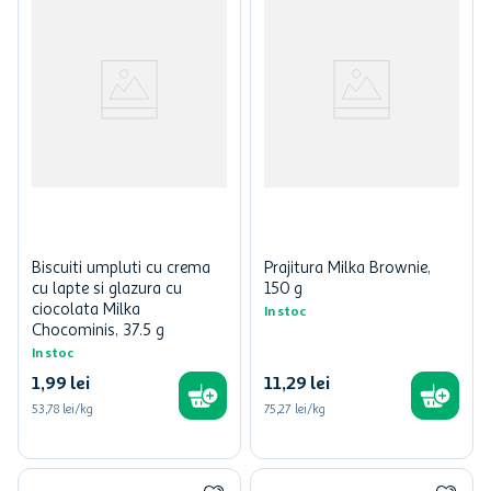
Biscuiti umpluti cu crema
Prajitura Milka Brownie,
cu lapte si glazura cu
150 g
ciocolata Milka
In stoc
Chocominis, 37.5 g
In stoc
1
,
99
lei
11
,
29
lei
53,78 lei/kg
75,27 lei/kg