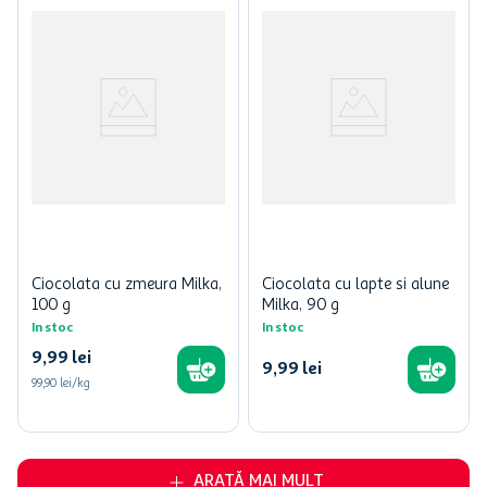
Ciocolata cu zmeura Milka,
Ciocolata cu lapte si alune
100 g
Milka, 90 g
In stoc
In stoc
9
,
99
lei
9
,
99
lei
99,90 lei/kg
ARATĂ MAI MULT