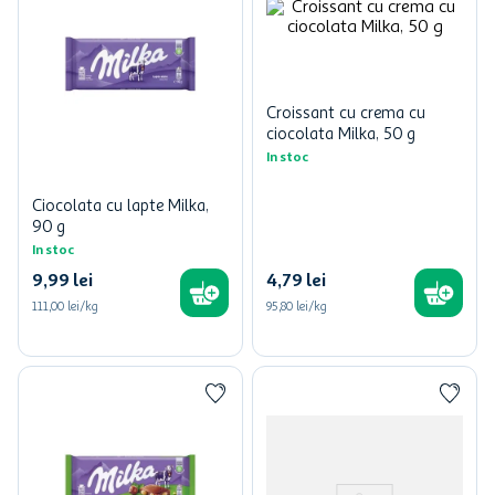
Croissant cu crema cu
ciocolata Milka, 50 g
In stoc
Ciocolata cu lapte Milka,
90 g
In stoc
9
,
99
lei
4
,
79
lei
111,00 lei/kg
95,80 lei/kg