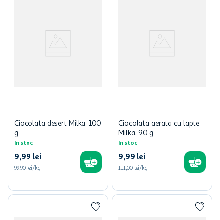
Ciocolata desert Milka, 100
Ciocolata aerata cu lapte
g
Milka, 90 g
In stoc
In stoc
9
,
99
lei
9
,
99
lei
99,90 lei/kg
111,00 lei/kg