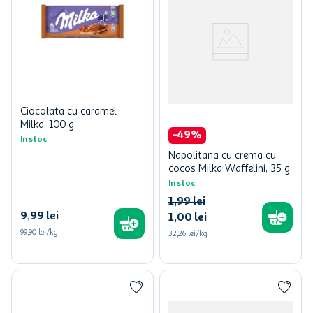
Ciocolata cu caramel
Milka, 100 g
-
49
%
In stoc
Napolitana cu crema cu
cocos Milka Waffelini, 35 g
In stoc
1
,
99
lei
9
,
99
lei
1
,
00
lei
99,90 lei/kg
32,26 lei/kg