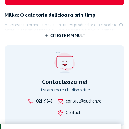
Milka: O calatorie delicioasa prin timp
Milka este un brand cunoscut in lumea produselor din ciocolata. Cu
peste 100 de ani de istorie, Milka a devenit un simbol al calitatii,
traditiei si gustului. Pornind de la originile sale în Elvetia, Milka si-a
CITESTE MAI MULT
extins aria de acoperire pentru a deveni un brand global, oferind o
gama de produse delicioase din ciocolata care au devenit rapid
preferatele oamenilor de toate varstele.
Povestea Milka
Povestea Milka a inceput în Elvetia la sfarsitul secolului al XIX-lea.
Brandul a fost fondat de un ciocolatier elvetian foarte pasionat de
crearea celor mai bune produse de ciocolata. A fost inspirat de
Contacteaza-ne!
bogatia si calitatea laptelui elvetian pe care l-a folosit in retetele
Iti stam mereu la dispozitie.
sale de ciocolata si si-a propus sa creeze un brand care sa
intrupeze cele mai bune traditii elvetiene de fabricare a ciocolatei.
021-9141
contact@auchan.ro
Astazi, Milka continua sa fie lider in industria ciocolatei, oferind o
gama de produse care sunt realizate cu cele mai bune ingrediente
Contact
si cea mai mare grija si atentie la detalii.
De la batoane clasice la delicii speciale