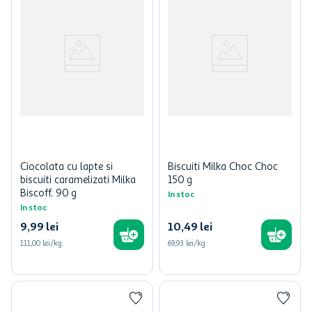
Ciocolata cu lapte si
Biscuiti Milka Choc Choc
biscuiti caramelizati Milka
150 g
Biscoff, 90 g
In stoc
In stoc
9
,
99
lei
10
,
49
lei
111,00 lei/kg
69,93 lei/kg