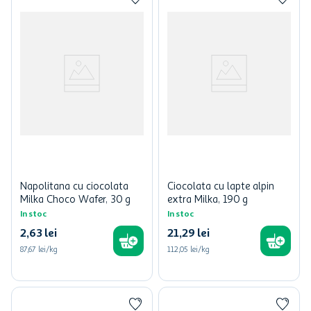
Napolitana cu ciocolata
Ciocolata cu lapte alpin
Milka Choco Wafer, 30 g
extra Milka, 190 g
In stoc
In stoc
2
,
63
lei
21
,
29
lei
87,67 lei/kg
112,05 lei/kg