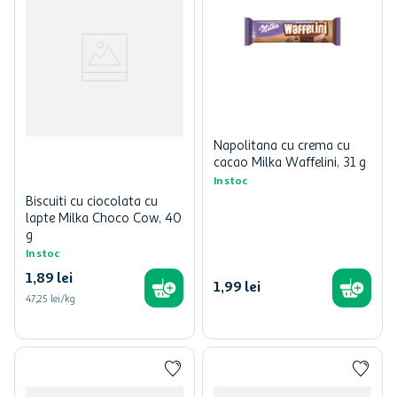
Napolitana cu crema cu
cacao Milka Waffelini, 31 g
In stoc
Biscuiti cu ciocolata cu
lapte Milka Choco Cow, 40
g
In stoc
1
,
89
lei
1
,
99
lei
47,25 lei/kg