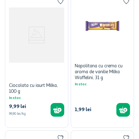
Napolitana cu crema cu
aroma de vanilie Milka
Waffelini, 31 g
In stoc
Ciocolata cu iaurt Milka,
100 g
In stoc
9
,
99
lei
1
,
99
lei
99,90 lei/kg