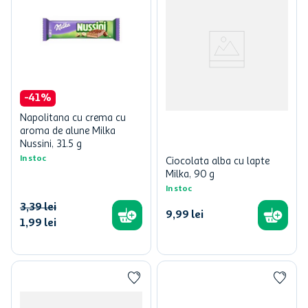
-
41
%
Napolitana cu crema cu
aroma de alune Milka
Nussini, 31.5 g
In stoc
Ciocolata alba cu lapte
Milka, 90 g
In stoc
3
,
39
lei
9
,
99
lei
1
,
99
lei