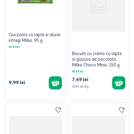
Ciocolata cu lapte si alune
intregi Milka, 95 g
In stoc
Biscuiti cu crema cu lapte
si glazura de ciocolata
Milka Choco Minis, 150 g
In stoc
7
,
49
lei
9
,
99
lei
49,93 lei/kg