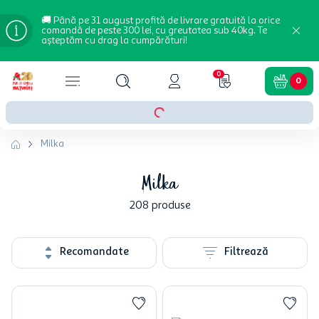
🚚 Până pe 31 august profită de livrare gratuită la orice
comandă de peste 300 lei, cu greutatea sub 40kg. Te
așteptăm cu drag la cumpărături!
0
0
Milka
Milka
208
produse
Recomandate
Filtrează