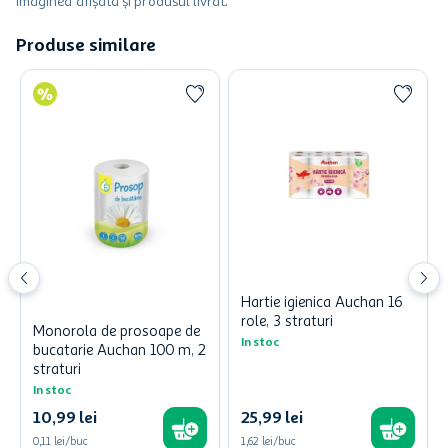
imaginea afișată și produsul livrat.
Produse similare
Hartie igienica Auchan 16
role, 3 straturi
Monorola de prosoape de
In stoc
bucatarie Auchan 100 m, 2
straturi
In stoc
10
,
99
lei
25
,
99
lei
0,11 lei/buc
1,62 lei/buc