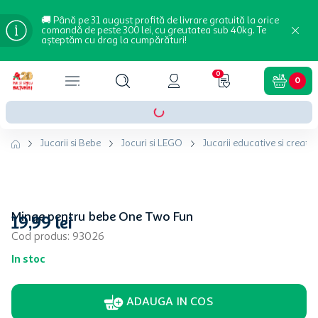
🚚 Până pe 31 august profită de livrare gratuită la orice
comandă de peste 300 lei, cu greutatea sub 40kg. Te
așteptăm cu drag la cumpărături!
0
0
Jucarii si Bebe
Jocuri si LEGO
Jucarii educative si creativ
Minge pentru bebe One Two Fun
19
,
99
lei
Cod produs
:
93026
In stoc
ADAUGA IN COS