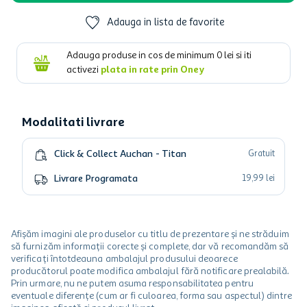
Adauga in lista de favorite
Adauga produse in cos de minimum
0
lei si iti
activezi
plata in rate prin Oney
Modalitati livrare
Click & Collect Auchan - Titan
Gratuit
Livrare Programata
19
,
99
lei
Afișăm imagini ale produselor cu titlu de prezentare și ne străduim
să furnizăm informații corecte și complete, dar vă recomandăm să
verificați întotdeauna ambalajul produsului deoarece
producătorul poate modifica ambalajul fără notificare prealabilă.
Prin urmare, nu ne putem asuma responsabilitatea pentru
eventuale diferențe (cum ar fi culoarea, forma sau aspectul) dintre