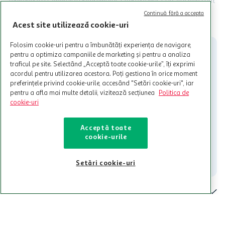
Termenele și Condițiile Programului. Ofertele MyCLUB Auchan sunt
valabile in limita stocurilor disponibile. Beneficiile se acorda in
Continuă fără a accepta
limita a 12 unitati / card client o singura data in perioada promotiei.
CITESTE MAI MULT
Acest site utilizează cookie-uri
Cardul poate fi utilizat doar in legatura cu magazinele Auchan
participante și pentru acțiuni promotionale indicate de Auchan si
Folosim cookie-uri pentru a îmbunătăți experiența de navigare,
nu poate fi utilizat in legatura cu alti comercianți sau pentru alte
pentru a optimiza campaniile de marketing și pentru a analiza
activitati in afara celor mentionate in Termene si Conditii. Auchan
nu raspunde pentru imposibilitatea utilizarii Cardului in perioada in
traficul pe site. Selectând „Acceptă toate cookie-urile”, îți exprimi
care aceste este suspendat sau in perioada in care sunt efectuate
acordul pentru utilizarea acestora. Poți gestiona în orice moment
intretineri sau reparatii tehnice la sistemul de utilizarea al Cardului.
preferințele privind cookie-urile, accesând "Setări cookie-uri", iar
pentru a afla mai multe detalii, vizitează secțiunea
Politica de
Contacteaza-ne!
cookie-uri
Iti stam mereu la dispozitie.
Acceptă toate
021-9141
contact@auchan.ro
cookie-urile
Contact
Setări cookie-uri
Pentru tine
Cine suntem