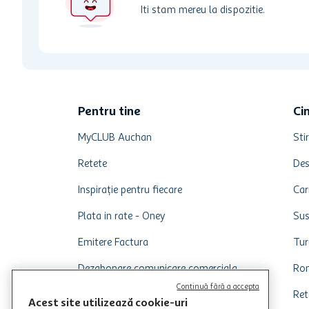
Iti stam mereu la dispozitie.
Pentru tine
Ci
MyCLUB Auchan
Stir
Retete
Des
Inspirație pentru fiecare
Car
Plata in rate - Oney
Sus
Emitere Factura
Tur
Dezabonare comunicare comerciala
Rom
Continuă fără a accepta
Ret
Acest site utilizează cookie-uri