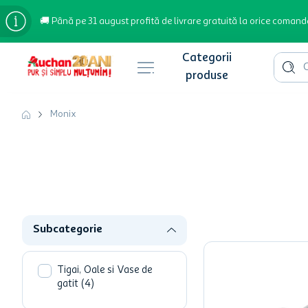
🚚 Până pe 31 august profită de livrare gratuită la orice comand
Cauta 
Căutări populare
Monix
bere
cafea
inghetata
apa plata
Subcategorie
cafea boabe
troler
Tigai, Oale si Vase de
gatit
(
4
)
garden star