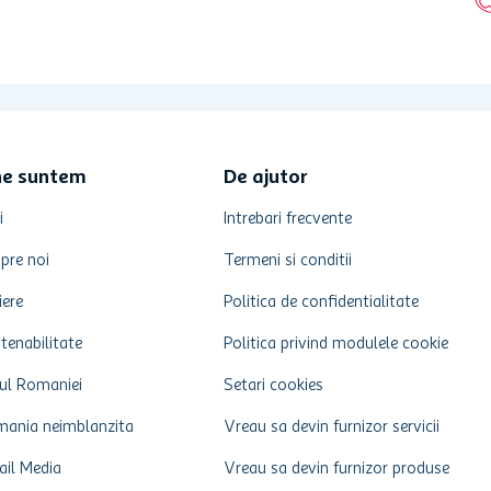
ne suntem
De ajutor
i
Intrebari frecvente
pre noi
Termeni si conditii
iere
Politica de confidentialitate
tenabilitate
Politica privind modulele cookie
ul Romaniei
Setari cookies
ania neimblanzita
Vreau sa devin furnizor servicii
ail Media
Vreau sa devin furnizor produse