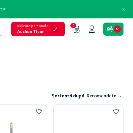
turi!
Ridicare personala
:
0
0
Auchan Titan
Sortează după
Recomandate