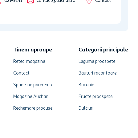
021-9141
contact@auchan.ro
Contact
Tinem aproape
Categorii principale
Retea magazine
Legume proaspete
Contact
Bauturi racoritoare
Spune-ne parerea ta
Bacanie
Magazine Auchan
Fructe proaspete
Rechemare produse
Dulciuri