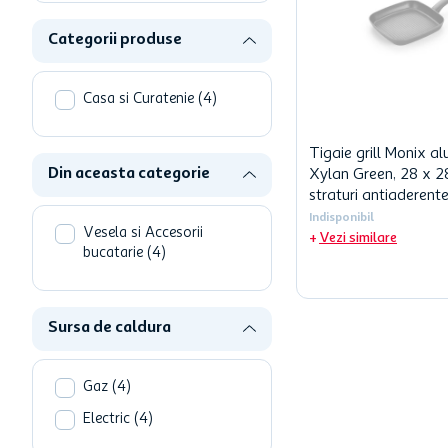
hartie igienica
Categorii produse
one two fun
ciocolata
Casa si Curatenie
(
4
)
Tigaie grill Monix al
Din aceasta categorie
Xylan Green, 28 x 2
straturi antiaderent
Indisponibil
Vesela si Accesorii
Vezi similare
bucatarie
(
4
)
Sursa de caldura
Gaz
(
4
)
Electric
(
4
)