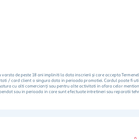
rsta de peste 18 ani impliniti la data inscrierii și care accepta Termene
 unitati / card client o singura data in perioada promotiei. Cardul poate fi
egatura cu alti comercianți sau pentru alte activitati in afara celor ment
spendat sau in perioada in care sunt efectuate intretineri sau reparatii tehn