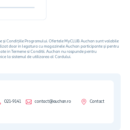
le și Condițiile Programului. Ofertele MyCLUB Auchan sunt valabile
 utilizat doar in legatura cu magazinele Auchan participante și pentru
ionate in Termene si Conditii. Auchan nu raspunde pentru
ice la sistemul de utilizarea al Cardului.
021-9141
contact@auchan.ro
Contact