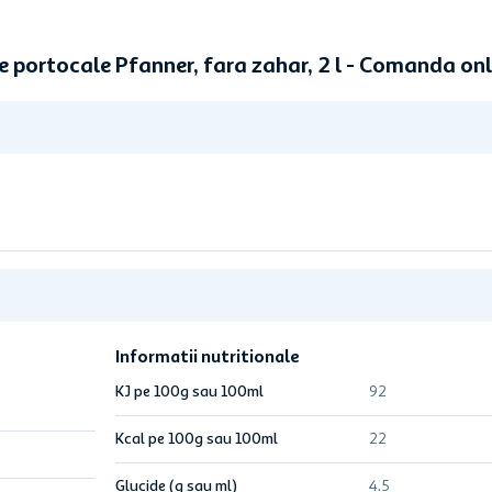
e portocale Pfanner, fara zahar, 2 l - Comanda on
Informatii nutritionale
KJ pe 100g sau 100ml
92
Kcal pe 100g sau 100ml
22
Glucide (g sau ml)
4.5