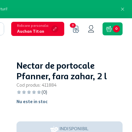
turi!
Ridicare personala
:
0
0
Auchan Titan
Nectar de portocale
Pfanner, fara zahar, 2 l
Cod produs
:
411884
☆
☆
☆
☆
☆
(
0
)
Nu este in stoc
INDISPONIBIL