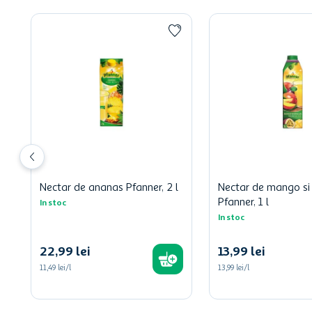
Nectar de ananas Pfanner, 2 l
Nectar de mango si
Pfanner, 1 l
In stoc
In stoc
22
,
99
lei
13
,
99
lei
11,49 lei/l
13,99 lei/l