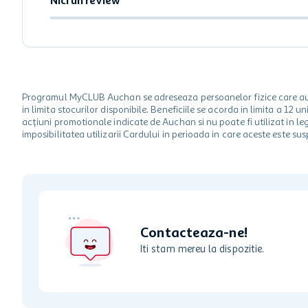
Nici un review
Programul MyCLUB Auchan se adreseaza persoanelor fizice care au va
in limita stocurilor disponibile. Beneficiile se acorda in limita a 12
acțiuni promotionale indicate de Auchan si nu poate fi utilizat in l
imposibilitatea utilizarii Cardului in perioada in care aceste este su
Contacteaza-ne!
Iti stam mereu la dispozitie.