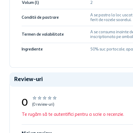
Volum (l)
2
A se pastra la loc uscat 
Conditii de pastrare
ferit de razele soarelui.
A se consuma inainte d
Termen de valabilitate
inscriptionata pe ambal
Ingrediente
50% suc portocale, apa
Review-uri
☆
☆
☆
☆
☆
0
(0 review-uri)
Te rugăm să te autentifici pentru a scrie o recenzie.