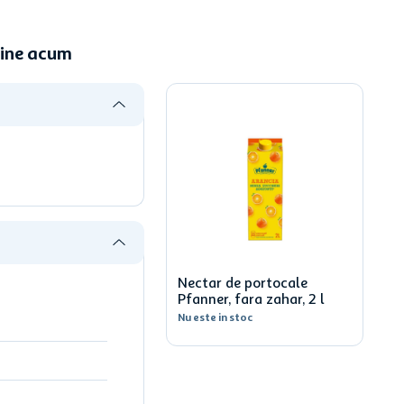
line acum
Nectar de portocale
Pfanner, fara zahar, 2 l
Nu este in stoc