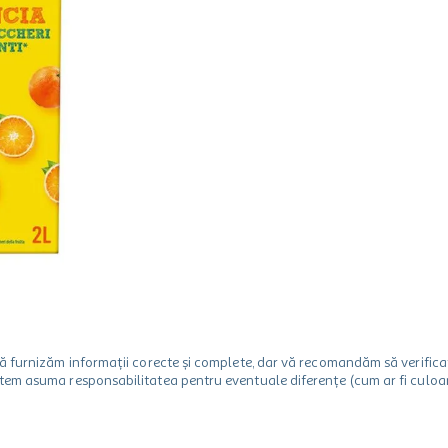
m să furnizăm informații corecte și complete, dar vă recomandăm să verif
utem asuma responsabilitatea pentru eventuale diferențe (cum ar fi culoare