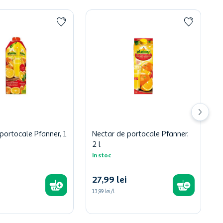
portocale Pfanner, 1
Nectar de portocale Pfanner,
2 l
In stoc
27
,
99
lei
13,99 lei/l