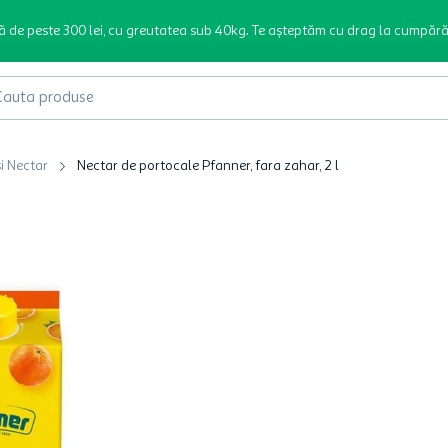
ă de peste 300 lei, cu greutatea sub 40kg. Te așteptăm cu drag la cumpără
produse
i Nectar
Nectar de portocale Pfanner, fara zahar, 2 l