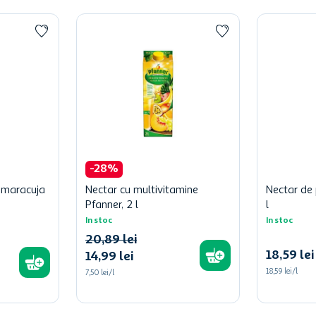
-
28
%
 maracuja
Nectar cu multivitamine
Nectar de 
Pfanner, 2 l
l
In stoc
In stoc
20
,
89
lei
18
,
59
lei
14
,
99
lei
18,59 lei/l
7,50 lei/l