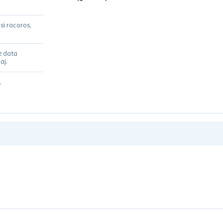
si racoros,
e data
aj.
.