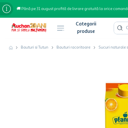
🚚 Până pe 31 august profită de livrare gratuită la orice comand
Cauta 
Căutări populare
Bauturi si Tutun
Bauturi racoritoare
Sucuri naturale s
bere
cafea
inghetata
apa plata
cafea boabe
troler
garden star