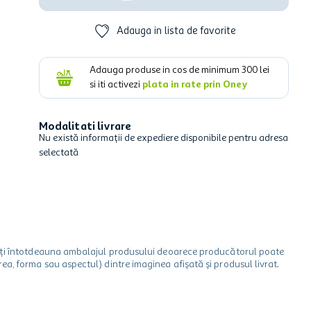
Adauga in lista de favorite
Adauga produse in cos de minimum
300
lei
si iti activezi
plata in rate prin Oney
Modalitati livrare
Nu există informații de expediere disponibile pentru adresa
selectată
icați întotdeauna ambalajul produsului deoarece producătorul poate
a, forma sau aspectul) dintre imaginea afișată și produsul livrat.