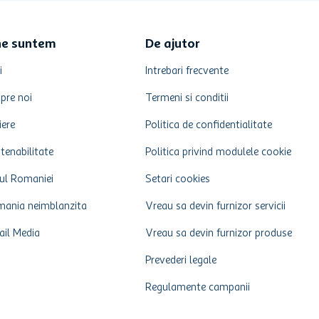
ne suntem
De ajutor
i
Intrebari frecvente
pre noi
Termeni si conditii
iere
Politica de confidentialitate
tenabilitate
Politica privind modulele cookie
ul Romaniei
Setari cookies
ania neimblanzita
Vreau sa devin furnizor servicii
ail Media
Vreau sa devin furnizor produse
Prevederi legale
Regulamente campanii