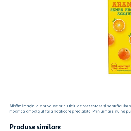
hartie igienica
ciocolata
lapte
Afișăm imagini ale produselor cu titlu de prezentare și ne strădui
modifica ambalajul fără notificare prealabilă. Prin urmare, nu ne p
Produse similare