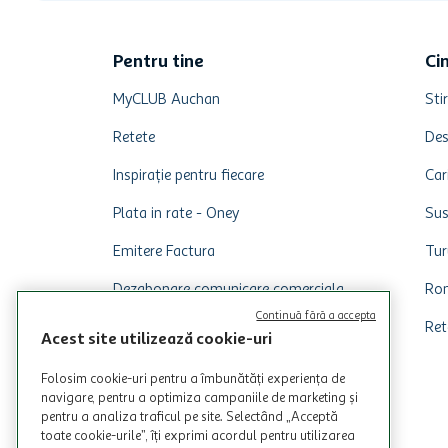
Pentru tine
Ci
MyCLUB Auchan
Stir
Retete
Des
Inspirație pentru fiecare
Car
Plata in rate - Oney
Sus
Emitere Factura
Tur
Dezabonare comunicare comerciala
Rom
Continuă fără a accepta
Ret
Acest site utilizează cookie-uri
Folosim cookie-uri pentru a îmbunătăți experiența de
navigare, pentru a optimiza campaniile de marketing și
pentru a analiza traficul pe site. Selectând „Acceptă
toate cookie-urile”, îți exprimi acordul pentru utilizarea