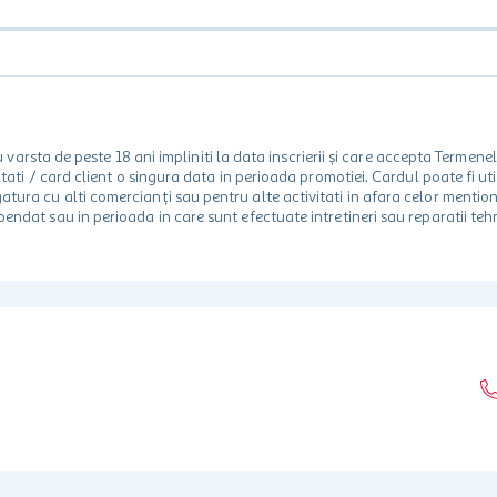
rsta de peste 18 ani impliniti la data inscrierii și care accepta Termene
 unitati / card client o singura data in perioada promotiei. Cardul poate fi
egatura cu alti comercianți sau pentru alte activitati in afara celor ment
spendat sau in perioada in care sunt efectuate intretineri sau reparatii tehn