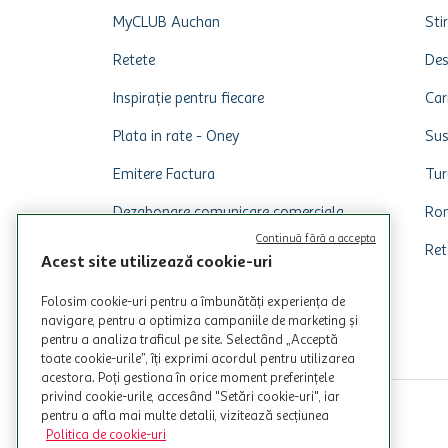
MyCLUB Auchan
Stir
Retete
Des
Inspirație pentru fiecare
Car
Plata in rate - Oney
Sus
Emitere Factura
Tur
Dezabonare comunicare comerciala
Rom
Continuă fără a accepta
Ret
Acest site utilizează cookie-uri
Folosim cookie-uri pentru a îmbunătăți experiența de
navigare, pentru a optimiza campaniile de marketing și
pentru a analiza traficul pe site. Selectând „Acceptă
toate cookie-urile”, îți exprimi acordul pentru utilizarea
acestora. Poți gestiona în orice moment preferințele
privind cookie-urile, accesând "Setări cookie-uri", iar
pentru a afla mai multe detalii, vizitează secțiunea
Politica de cookie-uri