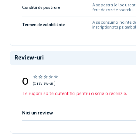
A se pastra la loc uscat 
Conditii de pastrare
ferit de razele soarelui.
A se consuma inainte d
Termen de valabilitate
inscriptionata pe ambal
Review-uri
☆
☆
☆
☆
☆
0
(0 review-uri)
Te rugăm să te autentifici pentru a scrie o recenzie.
Nici un review