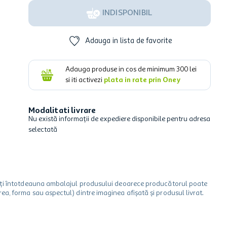
INDISPONIBIL
Adauga in lista de favorite
Adauga produse in cos de minimum
300
lei
si iti activezi
plata in rate prin Oney
Modalitati livrare
Nu există informații de expediere disponibile pentru adresa
selectată
icați întotdeauna ambalajul produsului deoarece producătorul poate
a, forma sau aspectul) dintre imaginea afișată și produsul livrat.