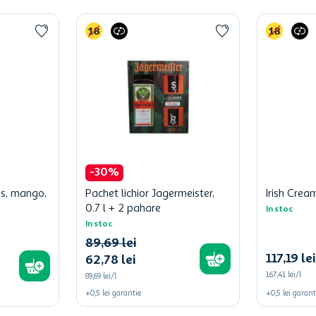
-
30
%
es, mango,
Pachet lichior Jagermeister,
Irish Crea
0.7 l + 2 pahare
In stoc
In stoc
89
,
69
lei
117
,
19
lei
62
,
78
lei
167,41 lei/l
89,69 lei/l
+
0,5
lei
garantie
+
0,5
lei
garant