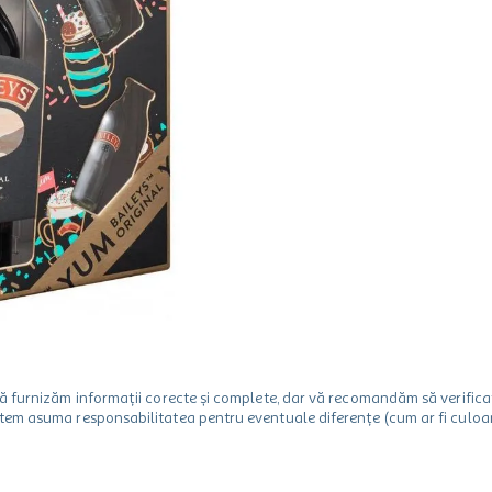
m să furnizăm informații corecte și complete, dar vă recomandăm să verif
utem asuma responsabilitatea pentru eventuale diferențe (cum ar fi culoare