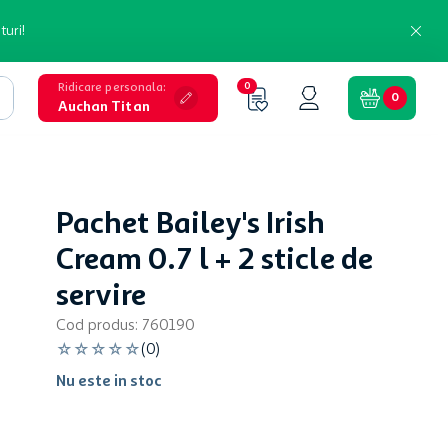
turi!
Ridicare personala
:
0
0
Auchan Titan
Pachet Bailey's Irish
Cream 0.7 l + 2 sticle de
servire
Cod produs
:
760190
☆
☆
☆
☆
☆
(
0
)
Nu este in stoc