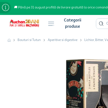
🚚 Până pe 31 august profită de livrare gratuită la orice comand
Cauta 
Căutări populare
Bauturi si Tutun
Aperitive si digestive
Lichior, Bitter, 
bere
cafea
inghetata
apa plata
cafea boabe
troler
garden star