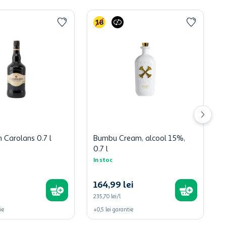
m Carolans 0.7 l
Bumbu Cream, alcool 15%,
0.7 l
In stoc
164
,
99
lei
235,70 lei/l
ie
+
0,5
lei
garantie