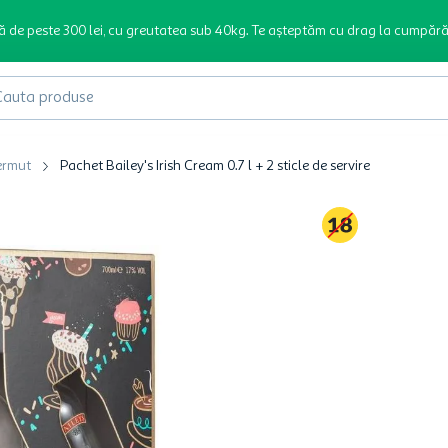
ă de peste 300 lei, cu greutatea sub 40kg. Te așteptăm cu drag la cumpără
produse
Vermut
Pachet Bailey's Irish Cream 0.7 l + 2 sticle de servire