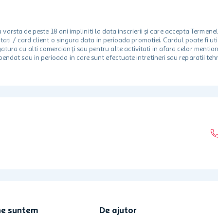
rsta de peste 18 ani impliniti la data inscrierii și care accepta Termene
 unitati / card client o singura data in perioada promotiei. Cardul poate fi
egatura cu alti comercianți sau pentru alte activitati in afara celor ment
spendat sau in perioada in care sunt efectuate intretineri sau reparatii tehn
ne suntem
De ajutor