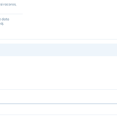
si racoros,
e data
aj.