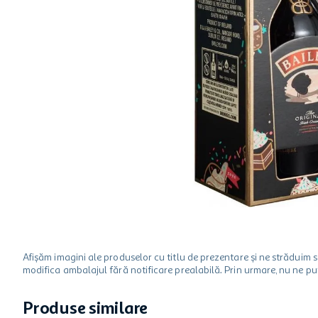
hartie igienica
ciocolata
lapte
Afișăm imagini ale produselor cu titlu de prezentare și ne strădui
modifica ambalajul fără notificare prealabilă. Prin urmare, nu ne p
Produse similare