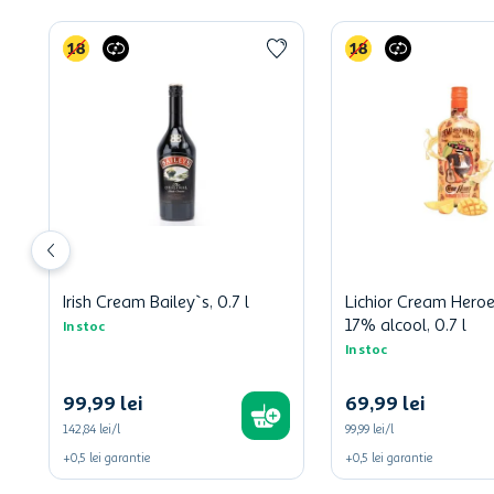
Irish Cream Bailey`s, 0.7 l
Lichior Cream Hero
17% alcool, 0.7 l
In stoc
In stoc
99
,
99
lei
69
,
99
lei
142,84 lei/l
99,99 lei/l
+
0,5
lei
garantie
+
0,5
lei
garantie