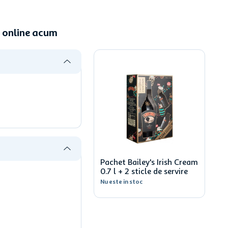
a online acum
Pachet Bailey's Irish Cream
0.7 l + 2 sticle de servire
Nu este in stoc