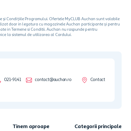
le și Condițiile Programului. Ofertele MyCLUB Auchan sunt valabile
 utilizat doar in legatura cu magazinele Auchan participante și pentru
ionate in Termene si Conditii. Auchan nu raspunde pentru
ice la sistemul de utilizarea al Cardului.
021-9141
contact@auchan.ro
Contact
Tinem aproape
Categorii principale