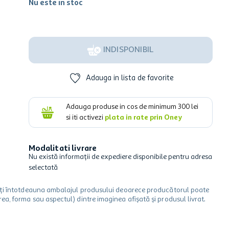
Nu este in stoc
INDISPONIBIL
Adauga in lista de favorite
Adauga produse in cos de minimum
300
lei
si iti activezi
plata in rate prin Oney
Modalitati livrare
Nu există informații de expediere disponibile pentru adresa
selectată
icați întotdeauna ambalajul produsului deoarece producătorul poate
a, forma sau aspectul) dintre imaginea afișată și produsul livrat.