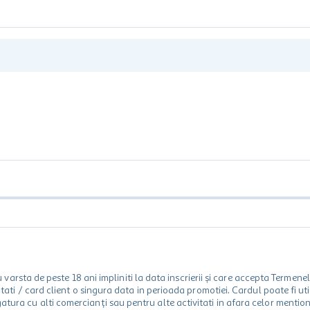
rsta de peste 18 ani impliniti la data inscrierii și care accepta Termene
 unitati / card client o singura data in perioada promotiei. Cardul poate fi
egatura cu alti comercianți sau pentru alte activitati in afara celor ment