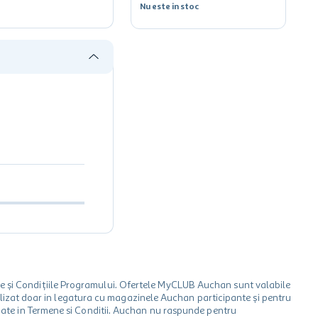
Nu este in stoc
le și Condițiile Programului. Ofertele MyCLUB Auchan sunt valabile
 utilizat doar in legatura cu magazinele Auchan participante și pentru
ionate in Termene si Conditii. Auchan nu raspunde pentru