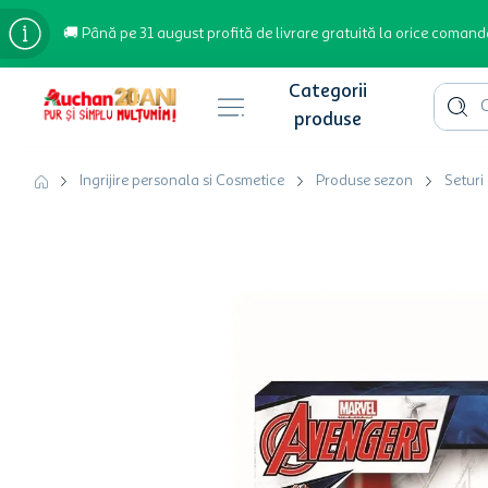
🚚 Până pe 31 august profită de livrare gratuită la orice comand
Cauta 
Căutări populare
Ingrijire personala si Cosmetice
Produse sezon
Seturi
bere
cafea
inghetata
apa plata
cafea boabe
troler
garden star