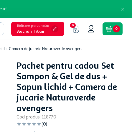
turi!
Ridicare personala
:
0
0
Auchan Titan
hid + Camera de jucarie Naturaverde avengers
Pachet pentru cadou Set
Sampon & Gel de dus +
Sapun lichid + Camera de
jucarie Naturaverde
avengers
Cod produs
:
118770
☆
☆
☆
☆
☆
(
0
)