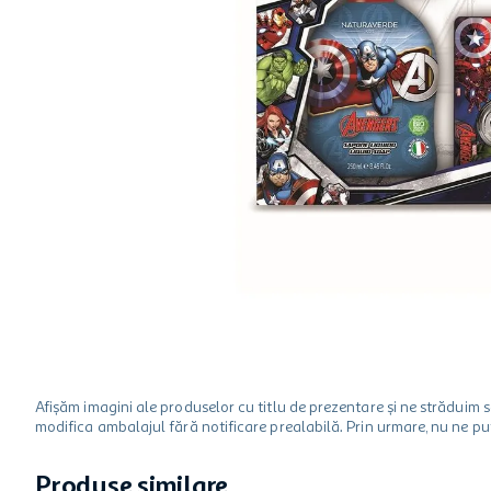
hartie igienica
one two fun
ciocolata
Afișăm imagini ale produselor cu titlu de prezentare și ne strădui
modifica ambalajul fără notificare prealabilă. Prin urmare, nu ne p
Produse similare