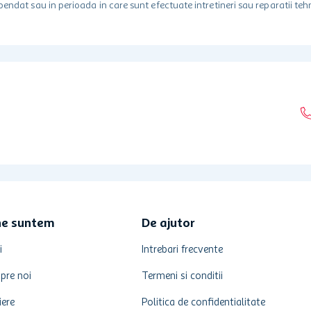
spendat sau in perioada in care sunt efectuate intretineri sau reparatii tehn
ne suntem
De ajutor
i
Intrebari frecvente
pre noi
Termeni si conditii
iere
Politica de confidentialitate