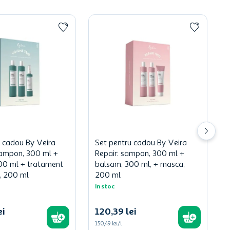
u cadou By Veira
Set pentru cadou By Veira
ampon, 300 ml +
Repair: sampon, 300 ml +
00 ml + tratament
balsam, 300 ml, + masca,
, 200 ml
200 ml
In stoc
ei
120
,
39
lei
150,49 lei/l