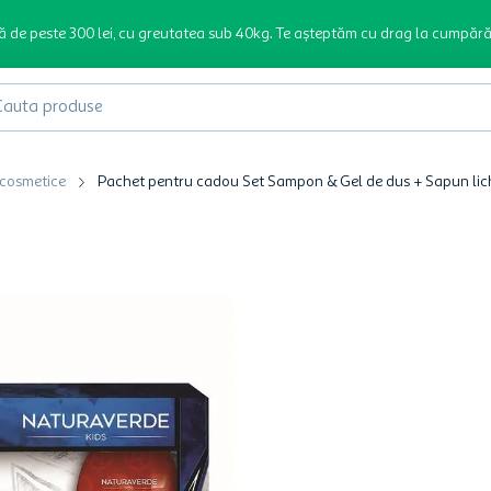
ă de peste 300 lei, cu greutatea sub 40kg. Te așteptăm cu drag la cumpără
produse
 cosmetice
Pachet pentru cadou Set Sampon & Gel de dus + Sapun lic