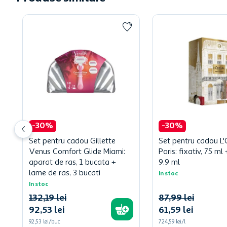
-
30
%
-
30
%
Set pentru cadou Gillette
Set pentru cadou L'
Venus Comfort Glide Miami:
Paris: fixativ, 75 m
aparat de ras, 1 bucata +
9.9 ml
lame de ras, 3 bucati
In stoc
In stoc
132
,
19
lei
87
,
99
lei
92
,
53
lei
61
,
59
lei
92,53 lei/buc
724,59 lei/l