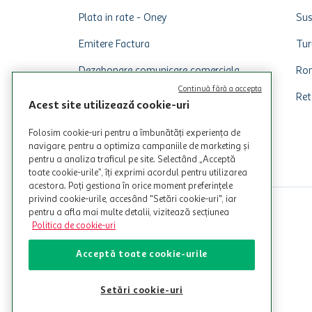
Plata in rate - Oney
Sus
Emitere Factura
Tur
Dezabonare comunicare comerciala
Rom
Continuă fără a accepta
Ret
Acest site utilizează cookie-uri
Folosim cookie-uri pentru a îmbunătăți experiența de
navigare, pentru a optimiza campaniile de marketing și
pentru a analiza traficul pe site. Selectând „Acceptă
toate cookie-urile”, îți exprimi acordul pentru utilizarea
acestora. Poți gestiona în orice moment preferințele
privind cookie-urile, accesând "Setări cookie-uri", iar
pentru a afla mai multe detalii, vizitează secțiunea
Politica de cookie-uri
Acceptă toate cookie-urile
Setări cookie-uri
© Copyright Auchan 2026. Toate drepturile rezervate!