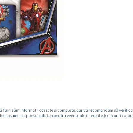
m să furnizăm informații corecte și complete, dar vă recomandăm să verif
utem asuma responsabilitatea pentru eventuale diferențe (cum ar fi culoare