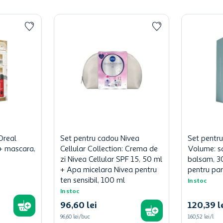
Oreal
Set pentru cadou Nivea
Set pentr
l + mascara,
Cellular Collection: Crema de
Volume: s
zi Nivea Cellular SPF 15, 50 ml
balsam, 3
+ Apa micelara Nivea pentru
pentru par
ten sensibil, 100 ml
In stoc
In stoc
96
,
60
lei
120
,
39
l
96,60 lei/buc
160,52 lei/l