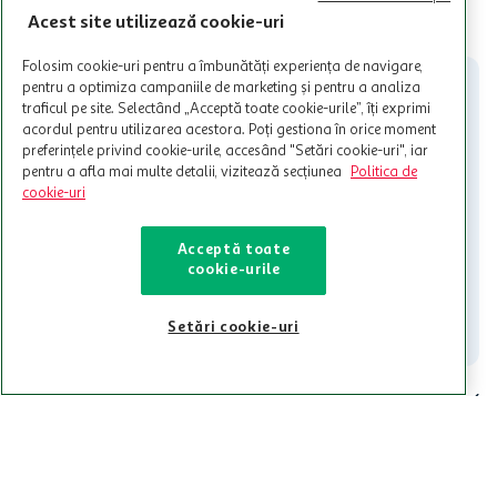
limita a 12 unitati / card client o singura data in perioada promotiei.
CITESTE MAI MULT
Acest site utilizează cookie-uri
Cardul poate fi utilizat doar in legatura cu magazinele Auchan
participante și pentru acțiuni promotionale indicate de Auchan si
Folosim cookie-uri pentru a îmbunătăți experiența de navigare,
nu poate fi utilizat in legatura cu alti comercianți sau pentru alte
pentru a optimiza campaniile de marketing și pentru a analiza
activitati in afara celor mentionate in Termene si Conditii. Auchan
traficul pe site. Selectând „Acceptă toate cookie-urile”, îți exprimi
nu raspunde pentru imposibilitatea utilizarii Cardului in perioada in
acordul pentru utilizarea acestora. Poți gestiona în orice moment
care aceste este suspendat sau in perioada in care sunt efectuate
preferințele privind cookie-urile, accesând "Setări cookie-uri", iar
intretineri sau reparatii tehnice la sistemul de utilizarea al Cardului.
pentru a afla mai multe detalii, vizitează secțiunea
Politica de
cookie-uri
Contacteaza-ne!
Iti stam mereu la dispozitie.
Acceptă toate
cookie-urile
021-9141
contact@auchan.ro
Contact
Setări cookie-uri
Pentru tine
Cine suntem
De ajutor