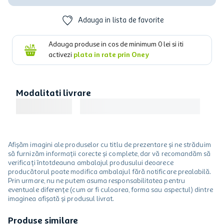
Adauga in lista de favorite
Adauga produse in cos de minimum
0
lei si iti
activezi
plata in rate prin Oney
Modalitati livrare
Afișăm imagini ale produselor cu titlu de prezentare și ne străduim
să furnizăm informații corecte și complete, dar vă recomandăm să
verificați întotdeauna ambalajul produsului deoarece
producătorul poate modifica ambalajul fără notificare prealabilă.
Prin urmare, nu ne putem asuma responsabilitatea pentru
eventuale diferențe (cum ar fi culoarea, forma sau aspectul) dintre
imaginea afișată și produsul livrat.
Produse similare