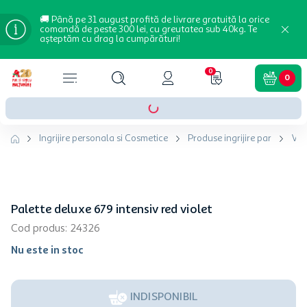
🚚 Până pe 31 august profită de livrare gratuită la orice
comandă de peste 300 lei, cu greutatea sub 40kg. Te
așteptăm cu drag la cumpărături!
0
0
Ingrijire personala si Cosmetice
Produse ingrijire par
Vop
Palette deluxe 679 intensiv red violet
Cod produs
:
24326
Nu este in stoc
INDISPONIBIL