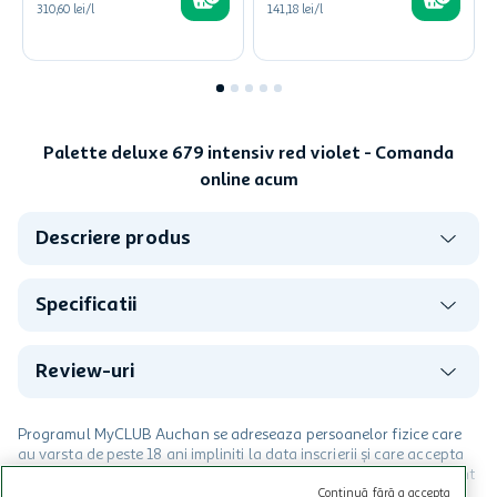
310,60 lei/l
141,18 lei/l
Palette deluxe 679 intensiv red violet - Comanda
online acum
Descriere produs
Specificatii
Review-uri
Programul MyCLUB Auchan se adreseaza persoanelor fizice care
au varsta de peste 18 ani impliniti la data inscrierii și care accepta
Termenele și Condițiile Programului. Ofertele MyCLUB Auchan sunt
valabile in limita stocurilor disponibile. Beneficiile se acorda in
Continuă fără a accepta