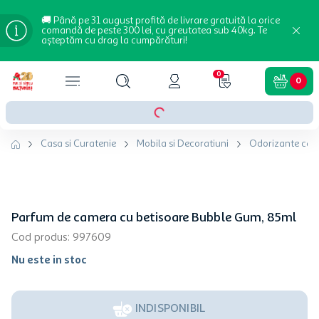
🚚 Până pe 31 august profită de livrare gratuită la orice
comandă de peste 300 lei, cu greutatea sub 40kg. Te
așteptăm cu drag la cumpărături!
0
0
Casa si Curatenie
Mobila si Decoratiuni
Odorizante cam
Parfum de camera cu betisoare Bubble Gum, 85ml
Cod produs
:
997609
Nu este in stoc
INDISPONIBIL