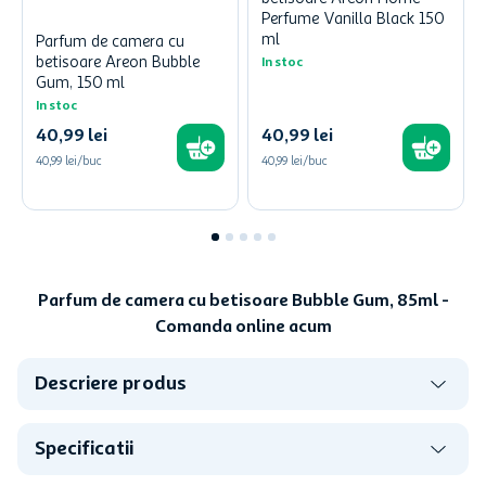
Perfume Vanilla Black 150
ml
Parfum de camera cu
betisoare Areon Bubble
In stoc
Gum, 150 ml
In stoc
40
,
99
lei
40
,
99
lei
40,99 lei/buc
40,99 lei/buc
Parfum de camera cu betisoare Bubble Gum, 85ml -
Comanda online acum
Descriere produs
Specificatii