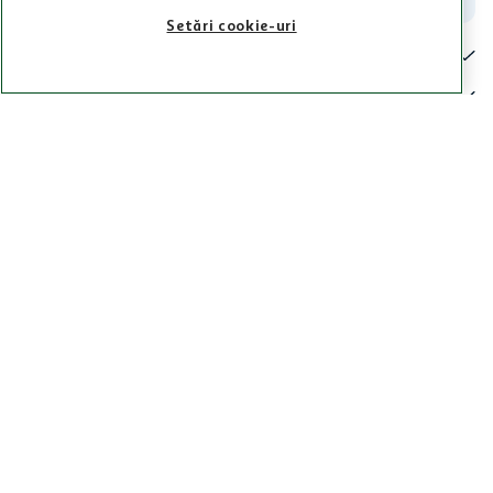
Setări cookie-uri
Pentru tine
Cine suntem
De ajutor
Tinem aproape
Categorii principale
Intra acum in aplicatia Auchan