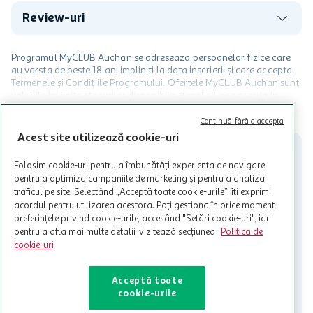
Review-uri
Programul MyCLUB Auchan se adreseaza persoanelor fizice care
au varsta de peste 18 ani impliniti la data inscrierii și care accepta
Termenele și Condițiile Programului. Ofertele MyCLUB Auchan sunt
valabile in limita stocurilor disponibile. Beneficiile se acorda in
limita a 12 unitati / card client o singura data in perioada promotiei.
CITESTE MAI MULT
Cardul poate fi utilizat doar in legatura cu magazinele Auchan
Continuă fără a accepta
participante și pentru acțiuni promotionale indicate de Auchan si
Acest site utilizează cookie-uri
nu poate fi utilizat in legatura cu alti comercianți sau pentru alte
activitati in afara celor mentionate in Termene si Conditii. Auchan
Folosim cookie-uri pentru a îmbunătăți experiența de navigare,
nu raspunde pentru imposibilitatea utilizarii Cardului in perioada in
pentru a optimiza campaniile de marketing și pentru a analiza
care aceste este suspendat sau in perioada in care sunt efectuate
traficul pe site. Selectând „Acceptă toate cookie-urile”, îți exprimi
intretineri sau reparatii tehnice la sistemul de utilizarea al Cardului.
acordul pentru utilizarea acestora. Poți gestiona în orice moment
preferințele privind cookie-urile, accesând "Setări cookie-uri", iar
Contacteaza-ne!
pentru a afla mai multe detalii, vizitează secțiunea
Politica de
Iti stam mereu la dispozitie.
cookie-uri
021-9141
contact@auchan.ro
Acceptă toate
cookie-urile
Contact