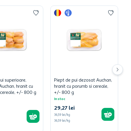
ui superioare,
Piept de pui dezosat Auchan,
uchan, hranit cu
hranit cu porumb si cereale,
cereale, +/- 800 g
+/- 800 g
In stoc
29
,
27
lei
36,59
lei/kg
36,59 lei/kg