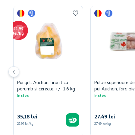
21,99
lei/kg
Pui grill Auchan, hranit cu
Pulpe superioare d
porumb si cereale, +/- 1.6 kg
pui Auchan, fara pie
In stoc
In stoc
35
,
18
lei
27
,
49
lei
21,99
lei/kg
27,49
lei/kg