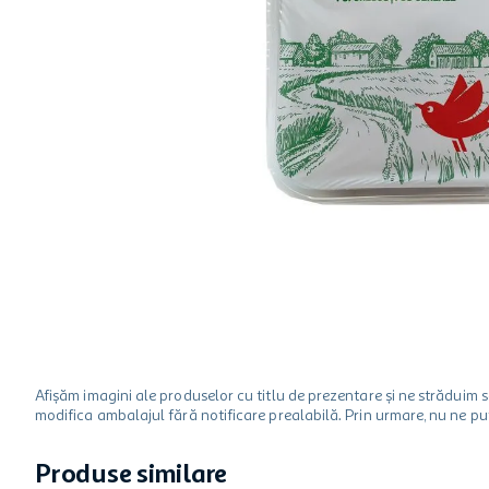
hartie igienica
ciocolata
lapte
Afișăm imagini ale produselor cu titlu de prezentare și ne strădui
modifica ambalajul fără notificare prealabilă. Prin urmare, nu ne p
Produse similare