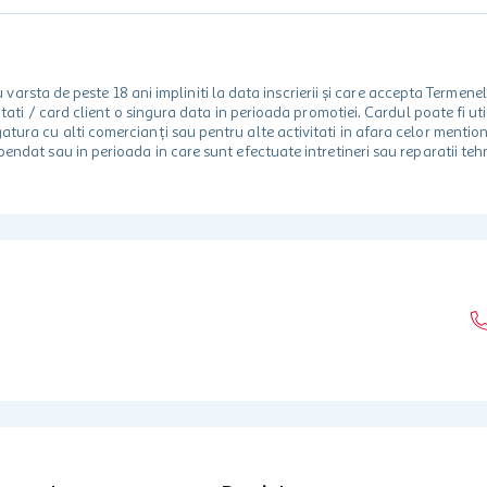
rsta de peste 18 ani impliniti la data inscrierii și care accepta Termene
 unitati / card client o singura data in perioada promotiei. Cardul poate fi
egatura cu alti comercianți sau pentru alte activitati in afara celor ment
spendat sau in perioada in care sunt efectuate intretineri sau reparatii tehn