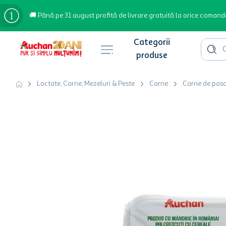
🚚 Până pe 31 august profită de livrare gratuită la orice comand
Cauta 
Căutări populare
Lactate, Carne, Mezeluri & Peste
Carne
Carne de pas
bere
cafea
inghetata
apa plata
cafea boabe
troler
garden star