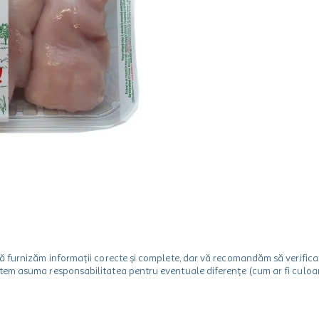
m să furnizăm informații corecte și complete, dar vă recomandăm să verif
utem asuma responsabilitatea pentru eventuale diferențe (cum ar fi culoare