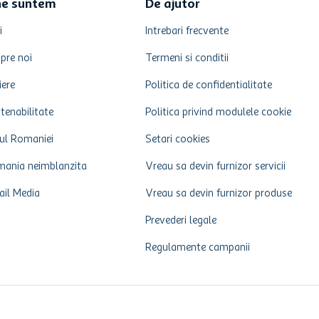
ne suntem
De ajutor
i
Intrebari frecvente
pre noi
Termeni si conditii
iere
Politica de confidentialitate
tenabilitate
Politica privind modulele cookie
ul Romaniei
Setari cookies
ania neimblanzita
Vreau sa devin furnizor servicii
ail Media
Vreau sa devin furnizor produse
Prevederi legale
Regulamente campanii