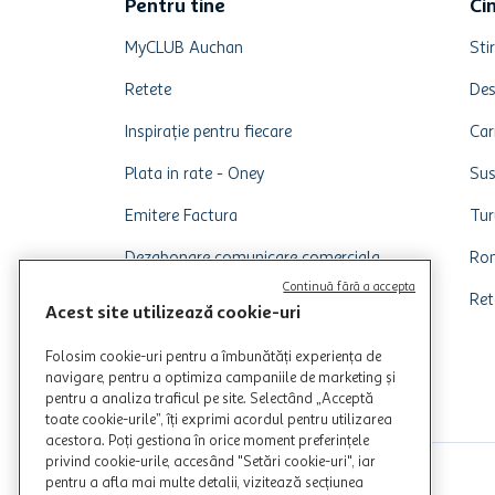
Pentru tine
Ci
MyCLUB Auchan
Stir
Retete
Des
Inspirație pentru fiecare
Car
Plata in rate - Oney
Sus
Emitere Factura
Tur
Dezabonare comunicare comerciala
Rom
Continuă fără a accepta
Ret
Acest site utilizează cookie-uri
Folosim cookie-uri pentru a îmbunătăți experiența de
navigare, pentru a optimiza campaniile de marketing și
pentru a analiza traficul pe site. Selectând „Acceptă
toate cookie-urile”, îți exprimi acordul pentru utilizarea
acestora. Poți gestiona în orice moment preferințele
privind cookie-urile, accesând "Setări cookie-uri", iar
pentru a afla mai multe detalii, vizitează secțiunea