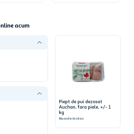
online acum
Piept de pui dezosat
Auchan, fara piele, +/- 1
kg
Nu este in stoc