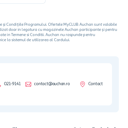
le și Condițiile Programului. Ofertele MyCLUB Auchan sunt valabile
 utilizat doar in legatura cu magazinele Auchan participante și pentru
ionate in Termene si Conditii. Auchan nu raspunde pentru
ice la sistemul de utilizarea al Cardului.
021-9141
contact@auchan.ro
Contact