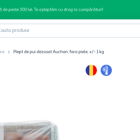
ă de peste 300 lei. Te așteptăm cu drag la cumpărături!
produse
are
Piept de pui dezosat Auchan, fara piele, +/- 1 kg