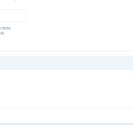
e data
aj.