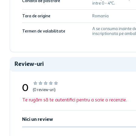
Conditii de pastrare
intre 0 - 4°C.
Tara de origine
Romania
A se consuma inainte d
Termen de valabilitate
inscriptionata pe ambal
Review-uri
☆
☆
☆
☆
☆
0
(0 review-uri)
Te rugăm să te autentifici pentru a scrie o recenzie.
Nici un review