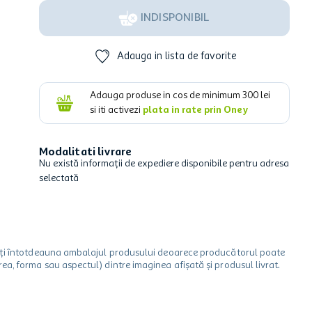
INDISPONIBIL
Adauga in lista de favorite
Adauga produse in cos de minimum
300
lei
si iti activezi
plata in rate prin Oney
Modalitati livrare
Nu există informații de expediere disponibile pentru adresa
selectată
icați întotdeauna ambalajul produsului deoarece producătorul poate
a, forma sau aspectul) dintre imaginea afișată și produsul livrat.