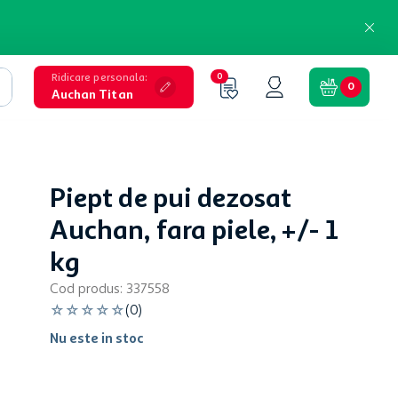
Ridicare personala
:
0
0
Auchan Titan
Piept de pui dezosat
Auchan, fara piele, +/- 1
kg
Cod produs
:
337558
☆
☆
☆
☆
☆
(
0
)
Nu este in stoc