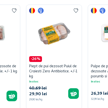
-
26
%
ezosate de
Piept de pui dezosat Puiul de
Pulpe de p
le, +/- 1 kg
Craiesti Zero Antibiotice, +/-1
dezosate A
kg
porumb si 
In stoc
In stoc
40
,
69
lei
26
,
39
lei
29
,
90
lei
32,99
lei/kg
29,90
lei/kg