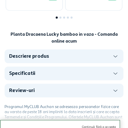
Planta Dracaena Lucky bamboo in vaza - Comanda
online acum
Descriere produs
Specificatii
Review-uri
Programul MyCLUB Auchan se adreseaza persoanelor fizice care
au varsta de peste 18 ani impliniti la data inscrierii și care accepta
Termenele și Condițiile Programului. Ofertele MyCLUB Auchan sunt
valabile in limita stocurilor disponibile. Beneficiile se acorda in
limita a 12 unitati / card client o singura data in perioada promotiei.
CITESTE MAI MULT
Continuă fără a accepta