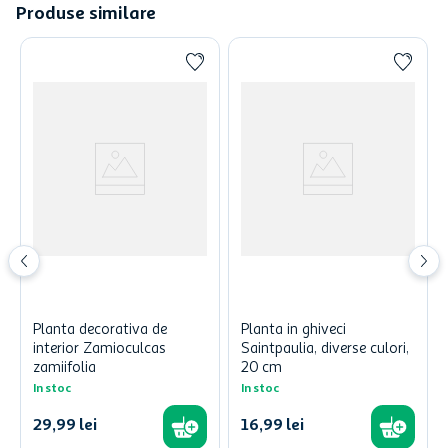
Produse similare
Planta decorativa de
Planta in ghiveci
interior Zamioculcas
Saintpaulia, diverse culori,
zamiifolia
20 cm
In stoc
In stoc
29
,
99
lei
16
,
99
lei