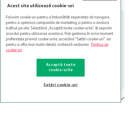
Cardul poate fi utilizat doar in legatura cu magazinele Auchan
Acest site utilizează cookie-uri
participante și pentru acțiuni promotionale indicate de Auchan si
nu poate fi utilizat in legatura cu alti comercianți sau pentru alte
Folosim cookie-uri pentru a îmbunătăți experiența de navigare,
activitati in afara celor mentionate in Termene si Conditii. Auchan
pentru a optimiza campaniile de marketing și pentru a analiza
nu raspunde pentru imposibilitatea utilizarii Cardului in perioada in
traficul pe site. Selectând „Acceptă toate cookie-urile”, îți exprimi
care aceste este suspendat sau in perioada in care sunt efectuate
acordul pentru utilizarea acestora. Poți gestiona în orice moment
intretineri sau reparatii tehnice la sistemul de utilizarea al Cardului.
preferințele privind cookie-urile, accesând "Setări cookie-uri", iar
pentru a afla mai multe detalii, vizitează secțiunea
Politica de
Contacteaza-ne!
cookie-uri
Iti stam mereu la dispozitie.
Acceptă toate
021-9141
contact@auchan.ro
cookie-urile
Contact
Setări cookie-uri
Pentru tine
Cine suntem
De ajutor