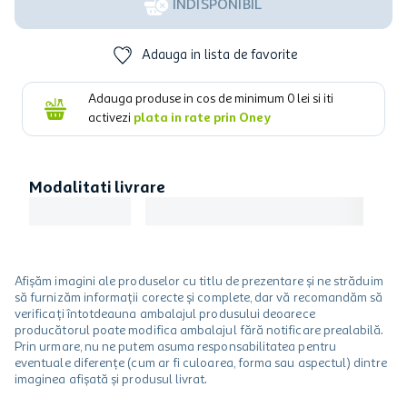
INDISPONIBIL
Adauga in lista de favorite
Adauga produse in cos de minimum
0
lei si iti
activezi
plata in rate prin Oney
Modalitati livrare
Afișăm imagini ale produselor cu titlu de prezentare și ne străduim
să furnizăm informații corecte și complete, dar vă recomandăm să
verificați întotdeauna ambalajul produsului deoarece
producătorul poate modifica ambalajul fără notificare prealabilă.
Prin urmare, nu ne putem asuma responsabilitatea pentru
eventuale diferențe (cum ar fi culoarea, forma sau aspectul) dintre
imaginea afișată și produsul livrat.